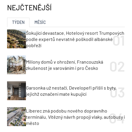
NEJČTENĚJŠÍ
TÝDEN
MĚSÍC
Šokující devastace. Hotelový resort Trumpových
podle expertů nevratně poškodil albánské
pobřeží
Miliony domů v ohrožení. Francouzská
zkušenost je varováním i pro Česko
Garsonka už nestačí. Developeři přišli s byty,
jejichž označení mate kupující
Liberec zná podobu nového dopravního
terminálu. Vítězný návrh propojí vlaky, autobusy i
město