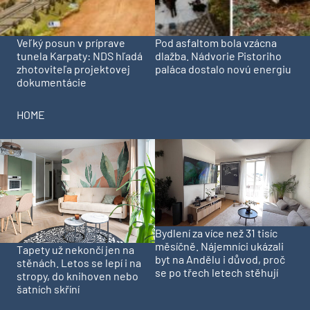
Veľký posun v príprave
Pod asfaltom bola vzácna
tunela Karpaty: NDS hľadá
dlažba. Nádvorie Pistoriho
zhotoviteľa projektovej
paláca dostalo novú energiu
dokumentácie
HOME
Bydlení za více než 31 tisíc
měsíčně. Nájemníci ukázali
Tapety už nekončí jen na
byt na Andělu i důvod, proč
stěnách. Letos se lepí i na
se po třech letech stěhují
stropy, do knihoven nebo
šatních skříní