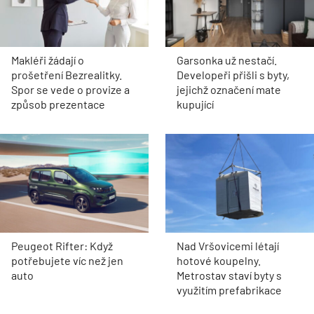
Makléři žádají o
Garsonka už nestačí.
prošetření Bezrealitky.
Developeři přišli s byty,
Spor se vede o provize a
jejichž označení mate
způsob prezentace
kupující
Peugeot Rifter: Když
Nad Vršovicemi létají
potřebujete víc než jen
hotové koupelny.
auto
Metrostav staví byty s
využitím prefabrikace