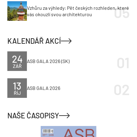
Vzhůru za výhledy: Pět českých rozhleden, které
vás okouzlí svou architekturou
KALENDÁŘ AKCÍ
24
ASB GALA 2026 (SK)
ZÁŘ
13
ASB GALA 2026
ŘÍJ
NAŠE ČASOPISY