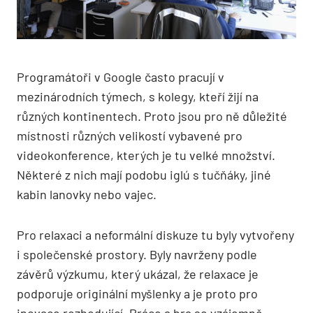
Programátoři v Google často pracují v
mezinárodních týmech, s kolegy, kteří žijí na
různých kontinentech. Proto jsou pro ně důležité
místnosti různých velikostí vybavené pro
videokonference, kterých je tu velké množství.
Některé z nich mají podobu iglú s tučňáky, jiné
kabin lanovky nebo vajec.
Pro relaxaci a neformální diskuze tu byly vytvořeny
i společenské prostory. Byly navrženy podle
závěrů výzkumu, který ukázal, že relaxace je
podporuje originální myšlenky a je proto pro
inovace rozhodující. Práce a hra se vzájemně