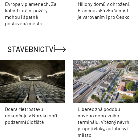
Evropa v plamenech: Za
Miliony domů v ohrožení.
katastrofální požáry
Francouzská zkušenost
mohou i špatně
je varováním i pro Česko
postavená města
STAVEBNICTVÍ
Dcera Metrostavu
Liberec zná podobu
dokončuje v Norsku obří
nového dopravního
podzemní úložiště
terminálu. Vítězný návrh
propojí vlaky, autobusy i
město