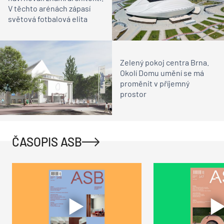
V těchto arénách zápasí
světová fotbalová elita
Zelený pokoj centra Brna.
Okolí Domu umění se má
proměnit v příjemný
prostor
ČASOPIS ASB