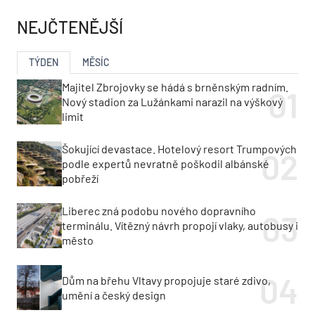
NEJČTENĚJŠÍ
TÝDEN
MĚSÍC
Majitel Zbrojovky se hádá s brněnským radním.
Nový stadion za Lužánkami narazil na výškový
limit
Šokující devastace. Hotelový resort Trumpových
podle expertů nevratně poškodil albánské
pobřeží
Liberec zná podobu nového dopravního
terminálu. Vítězný návrh propojí vlaky, autobusy i
město
Dům na břehu Vltavy propojuje staré zdivo,
umění a český design