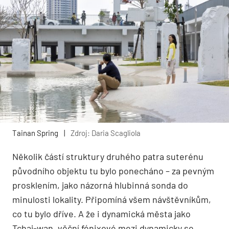
Tainan Spring
|
Zdroj: Daria Scagliola
Několik částí struktury druhého patra suterénu
původního objektu tu bylo ponecháno – za pevným
prosklením, jako názorná hlubinná sonda do
minulosti lokality. Připomíná všem návštěvníkům,
co tu bylo dříve. A že i dynamická města jako
Tchaj-wan, věční fénixové mezi dynamicky se