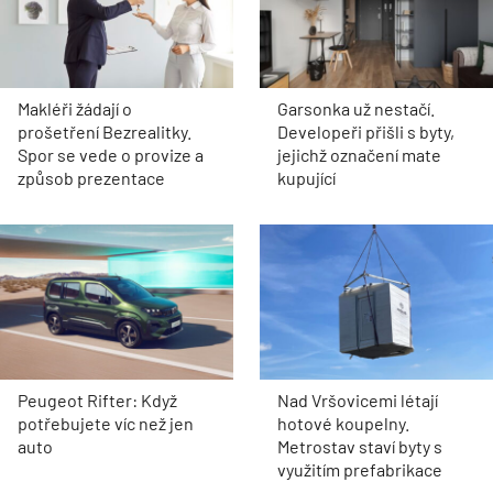
Makléři žádají o
Garsonka už nestačí.
prošetření Bezrealitky.
Developeři přišli s byty,
Spor se vede o provize a
jejichž označení mate
způsob prezentace
kupující
Peugeot Rifter: Když
Nad Vršovicemi létají
potřebujete víc než jen
hotové koupelny.
auto
Metrostav staví byty s
využitím prefabrikace