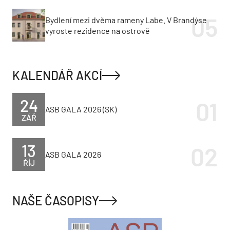
Bydlení mezi dvěma rameny Labe. V Brandýse
vyroste rezidence na ostrově
KALENDÁŘ AKCÍ
24
ASB GALA 2026 (SK)
ZÁŘ
13
ASB GALA 2026
ŘÍJ
NAŠE ČASOPISY