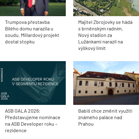
Trumpova přestavba
Majitel Zbrojovky se hádá
Bílého domu narazila u
s brněnským radním.
soudu. Miliardový projekt
Nový stadion za
dostal stopku
Lužánkami narazil na
výškový limit
ASB GALA 2026:
Babiš chce změnit využití
Představujeme nominace
známého paláce nad
na ASB Developer roku –
Prahou
rezidence