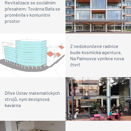
Revitalizace se sociálním
přesahem: Továrna Baťa se
proměnila v komunitní
prostor
Z nedokončené radnice
bude kosmická agentura.
Na Palmovce vznikne nová
čtvrť
Dříve Ústav matematických
strojů, nyní designová
kavárna