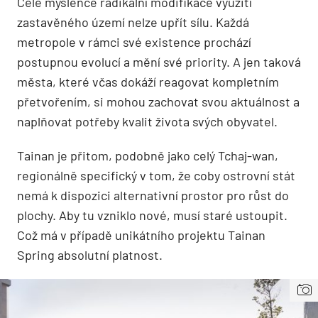
Celé myšlence radikální modifikace využití
zastavěného území nelze upřít sílu. Každá
metropole v rámci své existence prochází
postupnou evolucí a mění své priority. A jen taková
města, které včas dokáží reagovat kompletním
přetvořením, si mohou zachovat svou aktuálnost a
naplňovat potřeby kvalit života svých obyvatel.
Tainan je přitom, podobně jako celý Tchaj-wan,
regionálně specifický v tom, že coby ostrovní stát
nemá k dispozici alternativní prostor pro růst do
plochy. Aby tu vzniklo nové, musí staré ustoupit.
Což má v případě unikátního projektu Tainan
Spring absolutní platnost.