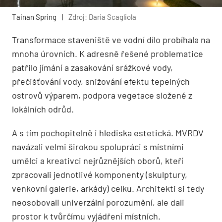
Tainan Spring
|
Zdroj: Daria Scagliola
Transformace staveniště ve vodní dílo probíhala na
mnoha úrovních. K adresně řešené problematice
patřilo jímání a zasakování srážkové vody,
přečišťování vody, snižování efektu tepelných
ostrovů výparem, podpora vegetace složené z
lokálních odrůd.
A s tím pochopitelně i hlediska estetická. MVRDV
navázali velmi širokou spolupráci s místními
umělci a kreativci nejrůznějších oborů, kteří
zpracovali jednotlivé komponenty (skulptury,
venkovní galerie, arkády) celku. Architekti si tedy
neosobovali univerzální porozumění, ale dali
prostor k tvůrčímu vyjádření místních.