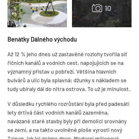
Benátky Dálného východu
Až 12 % jeho dnes už zastavěné rozlohy tvořila síť
říčních kanálů a vodních cest, napojujících se na
významný přístav u pobřeží. Většina hlavních
bulvárů a ulic byla splavná; džunky s nákladem se
tudy ubíraly dál do nitra ostrova. To už je minulost.
V důsledku rychlého rozrůstání byla před padesáti
lety drtivá část vodních kanálů zazeměna,
navázané staré stavby byly při demolici srovnány
se zemí, a na takto uvolněné ploše vyrostl nový
Tainan, jak jej známe dnes. Moderní milionová