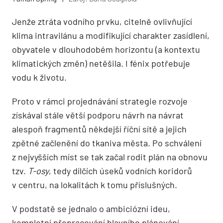
Jenže ztráta vodního prvku, citelně ovlivňující
klima intravilánu a modifikující charakter zasídlení,
obyvatele v dlouhodobém horizontu (a kontextu
klimatických změn) netěšila. I fénix potřebuje
vodu k životu.
Proto v rámci projednávání strategie rozvoje
získával stále větší podporu návrh na návrat
alespoň fragmentů někdejší říční sítě a jejich
zpětné začlenění do tkaniva města. Po schválení
z nejvyšších míst se tak začal rodit plán na obnovu
tzv.
T-osy
, tedy dílčích úseků vodních koridorů
v centru, na lokalitách k tomu příslušných.
V podstatě se jednalo o ambiciózní ideu,
kompletní přepracování hlavního plánování,