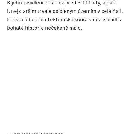
K jeho zasídlení došlo už před 5 000 lety, a patří
k nejstarším trvale osídleným územím v celé Asii.
Přesto jeho architektonická současnost zrcadlí z
bohaté historie nečekaně málo.