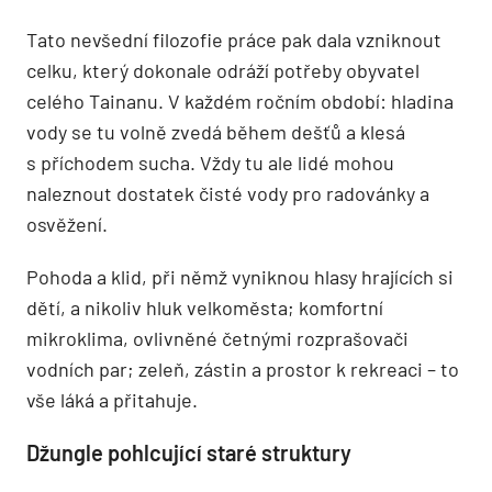
Tato nevšední filozofie práce pak dala vzniknout
celku, který dokonale odráží potřeby obyvatel
celého Tainanu. V každém ročním období: hladina
vody se tu volně zvedá během dešťů a klesá
s příchodem sucha. Vždy tu ale lidé mohou
naleznout dostatek čisté vody pro radovánky a
osvěžení.
Pohoda a klid, při němž vyniknou hlasy hrajících si
dětí, a nikoliv hluk velkoměsta; komfortní
mikroklima, ovlivněné četnými rozprašovači
vodních par; zeleň, zástin a prostor k rekreaci – to
vše láká a přitahuje.
Džungle pohlcující staré struktury