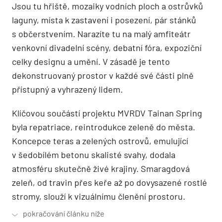
Jsou tu hřiště, mozaiky vodních ploch a ostrůvků
laguny, místa k zastavení i posezení, pár stánků
s občerstvením. Narazíte tu na malý amfiteátr
venkovní divadelní scény, debatní fóra, expoziční
celky designu a umění. V zásadě je tento
dekonstruovaný prostor v každé své části plně
přístupný a vyhrazený lidem.
Klíčovou součástí projektu MVRDV Tainan Spring
byla repatriace, reintrodukce zeleně do města.
Koncepce teras a zelených ostrovů, emulující
v šedobílém betonu skalisté svahy, dodala
atmosféru skutečně živé krajiny. Smaragdová
zeleň, od travin přes keře až po dovysazené rostlé
stromy, slouží k vizuálnímu členění prostoru.