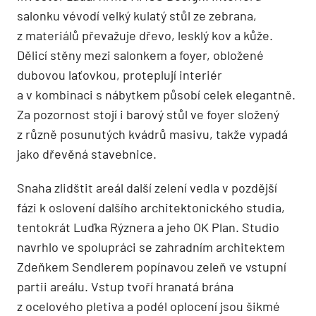
salonku vévodí velký kulatý stůl ze zebrana,
z materiálů převažuje dřevo, lesklý kov a kůže.
Dělicí stěny mezi salonkem a foyer, obložené
dubovou laťovkou, proteplují interiér
a v kombinaci s nábytkem působí celek elegantně.
Za pozornost stojí i barový stůl ve foyer složený
z různě posunutých kvádrů masivu, takže vypadá
jako dřevěná stavebnice.
Snaha zlidštit areál další zelení vedla v pozdější
fázi k oslovení dalšího architektonického studia,
tentokrát Luďka Rýznera a jeho OK Plan. Studio
navrhlo ve spolupráci se zahradním architektem
Zdeňkem Sendlerem popínavou zeleň ve vstupní
partii areálu. Vstup tvoří hranatá brána
z ocelového pletiva a podél oplocení jsou šikmé