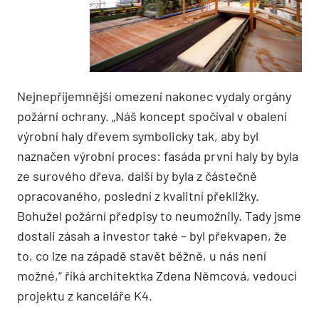
Nejnepříjemnější omezení nakonec vydaly orgány
požární ochrany. „Náš koncept spočíval v obalení
výrobní haly dřevem symbolicky tak, aby byl
naznačen výrobní proces: fasáda první haly by byla
ze surového dřeva, další by byla z částečně
opracovaného, poslední z kvalitní překližky.
Bohužel požární předpisy to neumožnily. Tady jsme
dostali zásah a investor také – byl překvapen, že
to, co lze na západě stavět běžně, u nás není
možné,“ říká architektka Zdena Němcová, vedoucí
projektu z kanceláře K4.