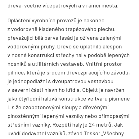
dřeva, včetně vícepatrových a v rámci města.
Opláštění výrobních provozů je nakonec
z vodorovně kladeného trapézového plechu,
převažující bílá barva fasád je oživena zelenými
vodorovnými pruhy. Dřevo se uplatnilo alespoň
v nosné konstrukci střechy hal v podobě lepených
nosníků a utilitárních vestaveb. Vnitřní prostor
pilnice, která je srdcem dřevozpracujícího závodu,
je jednopodlažní s dvoupatrovou vestavbou
v severní části hlavního křídla. Objekt je navržen
jako čtyřlodní halová konstrukce ve tvaru písmene
L s železobetonovými sloupy a dřevěnými
plnostěnnými lepenými vazníky nebo přímopasými
střešními vazníky. Rozpětí haly je 24 metrů. Jak
uvádí dodavatel vazníků, závod Tesko: „Všechny