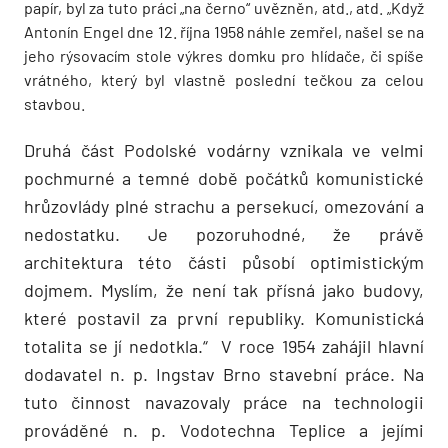
papír, byl za tuto práci „na černo“ uvězněn, atd., atd. „Když
Antonín Engel dne 12. října 1958 náhle zemřel, našel se na
jeho rýsovacím stole výkres domku pro hlídače, či spíše
vrátného, který byl vlastně poslední tečkou za celou
stavbou.
Druhá část Podolské vodárny vznikala ve velmi
pochmurné a temné době počátků komunistické
hrůzovlády plné strachu a persekucí, omezování a
nedostatku. Je pozoruhodné, že právě
architektura této části působí optimistickým
dojmem. Myslím, že není tak přísná jako budovy,
které postavil za první republiky. Komunistická
totalita se jí nedotkla.“ V roce 1954 zahájil hlavní
dodavatel n. p. Ingstav Brno stavební práce. Na
tuto činnost navazovaly práce na technologii
prováděné n. p. Vodotechna Teplice a jejími