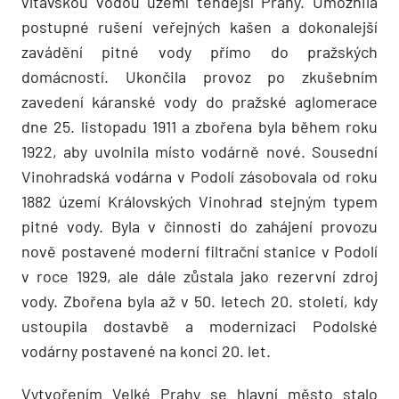
vltavskou vodou území tehdejší Prahy. Umožnila
postupné rušení veřejných kašen a dokonalejší
zavádění pitné vody přímo do pražských
domácností. Ukončila provoz po zkušebním
zavedení káranské vody do pražské aglomerace
dne 25. listopadu 1911 a zbořena byla během roku
1922, aby uvolnila místo vodárně nové. Sousední
Vinohradská vodárna v Podolí zásobovala od roku
1882 území Královských Vinohrad stejným typem
pitné vody. Byla v činnosti do zahájení provozu
nově postavené moderní filtrační stanice v Podolí
v roce 1929, ale dále zůstala jako rezervní zdroj
vody. Zbořena byla až v 50. letech 20. století, kdy
ustoupila dostavbě a modernizaci Podolské
vodárny postavené na konci 20. let.
Vytvořením Velké Prahy se hlavní město stalo