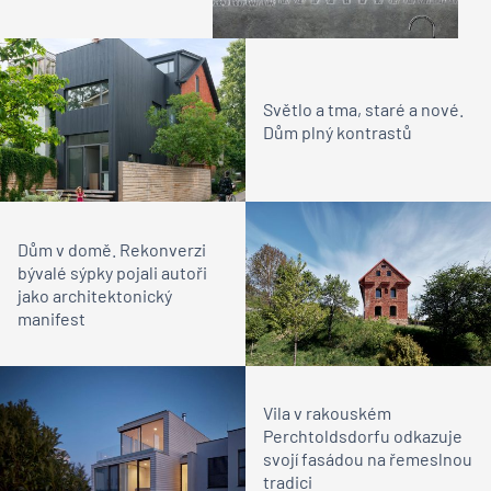
Světlo a tma, staré a nové.
Dům plný kontrastů
Dům v domě. Rekonverzi
bývalé sýpky pojali autoři
jako architektonický
manifest
Vila v rakouském
Perchtoldsdorfu odkazuje
svojí fasádou na řemeslnou
tradici