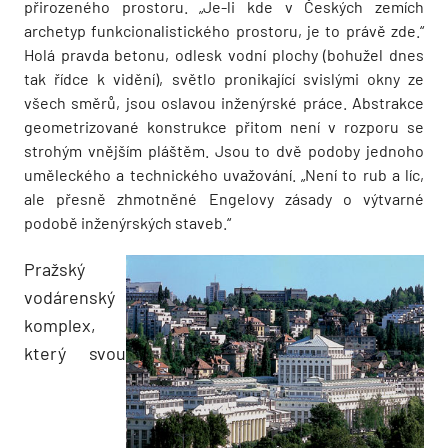
přirozeného prostoru. „Je-li kde v Českých zemích
archetyp funkcionalistického prostoru, je to právě zde.“
Holá pravda betonu, odlesk vodní plochy (bohužel dnes
tak řídce k vidění), světlo pronikající svislými okny ze
všech směrů, jsou oslavou inženýrské práce. Abstrakce
geometrizované konstrukce přitom není v rozporu se
strohým vnějším pláštěm. Jsou to dvě podoby jednoho
uměleckého a technického uvažování. „Není to rub a líc,
ale přesně zhmotněné Engelovy zásady o výtvarné
podobě inženýrských staveb.“
Pražský
vodárenský
komplex,
který svou