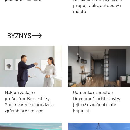
propojí vlaky, autobusy i
město
BYZNYS
Makléři žádají o
Garsonka už nestačí.
prošetření Bezrealitky.
Developeři přišli s byty,
Spor se vede o provize a
jejichž označení mate
způsob prezentace
kupující