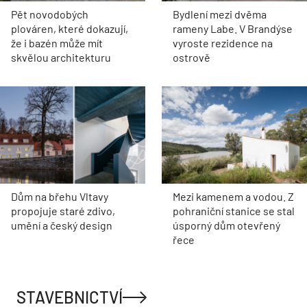
Pět novodobých
Bydlení mezi dvěma
plováren, které dokazují,
rameny Labe. V Brandýse
že i bazén může mít
vyroste rezidence na
skvělou architekturu
ostrově
Dům na břehu Vltavy
Mezi kamenem a vodou. Z
propojuje staré zdivo,
pohraniční stanice se stal
umění a český design
úsporný dům otevřený
řece
STAVEBNICTVÍ