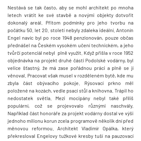
Nestává se tak často, aby se mohl architekt po mnoha
letech vrátit ke své stavbě a novými objekty dotvořit
dokonalý areál. Přitom podmínky pro jeho tvorbu na
počátku 50. let 20. století nebyly zdaleka ideální. Antonín
Engel navíc byl po roce 1948 penzionován, pouze občas
přednášel na Českém vysokém učení technickém, a jeho
tvůrčí potenciál nebyl plně využit. Když přišla v roce 1952
objednávka na projekt druhé části Podolské vodárny, byl
velice šťastný, že má zase pořádnou práci a plně se jí
věnoval. Pracovat však musel v rozděleném bytě, kde mu
zbyla část obývacího pokoje. Rýsovací prkno měl
položené na kozách, vedle psací stůl a knihovna. Trápil ho
nedostatek světla. Mezi mocipány nebyl také příliš
populární, což se projevovalo různými naschvály.
Například část honoráře za projekt vodárny dostal ve výši
jednoho milionu korun zcela programově několik dní před
měnovou reformou. Architekt Vladimír Opálka, který
překresloval Engelovy tužkové kresby tuší na pauzovací