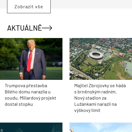
Zobrazit vše
AKTUÁLNĚ
Trumpova přestavba
Majitel Zbrojovky se hádá
Bílého domu narazila u
s brněnským radním.
soudu. Miliardový projekt
Nový stadion za
dostal stopku
Lužánkami narazil na
výškový limit