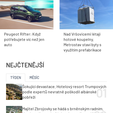
Peugeot Rifter: Když
Nad Vršovicemi létají
potřebujete víc než jen
hotové koupelny.
auto
Metrostav staví byty s
využitím prefabrikace
NEJČTENĚJŠÍ
TÝDEN
MĚSÍC
Šokující devastace. Hotelový resort Trumpových
podle expertů nevratně poškodil albánské
pobřeží
Majitel Zbrojovky se hádá s brněnským radním.