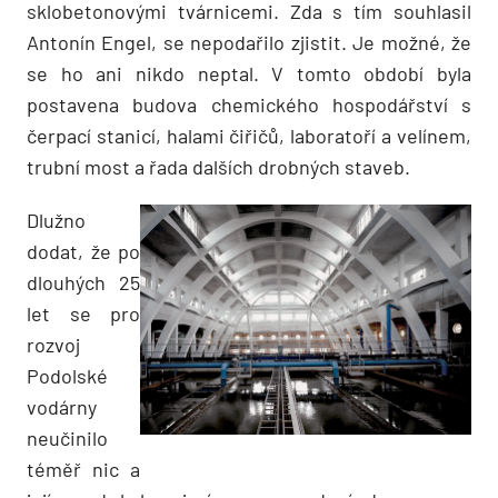
sklobetonovými tvárnicemi. Zda s tím souhlasil
Antonín Engel, se nepodařilo zjistit. Je možné, že
se ho ani nikdo neptal. V tomto období byla
postavena budova chemického hospodářství s
čerpací stanicí, halami čiřičů, laboratoří a velínem,
trubní most a řada dalších drobných staveb.
Dlužno
dodat, že po
dlouhých 25
let se pro
rozvoj
Podolské
vodárny
neučinilo
téměř nic a