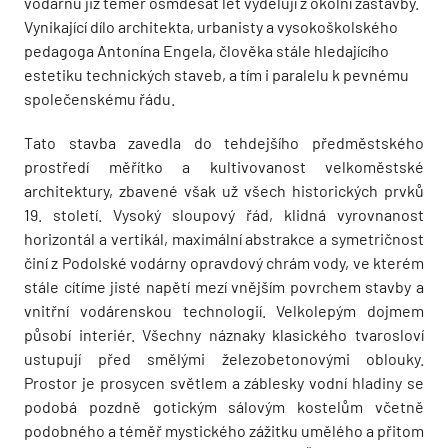
vodárnu již téměř osmdesát let vydělují z okolní zástavby.
Vynikající dílo architekta, urbanisty a vysokoškolského
pedagoga Antonína Engela, člověka stále hledajícího
estetiku technických staveb, a tím i paralelu k pevnému
společenskému řádu.
Tato stavba zavedla do tehdejšího předměstského
prostředí měřítko a kultivovanost velkoměstské
architektury, zbavené však už všech historických prvků
19. století. Vysoký sloupový řád, klidná vyrovnanost
horizontál a vertikál, maximální abstrakce a symetričnost
činí z Podolské vodárny opravdový chrám vody, ve kterém
stále cítíme jisté napětí mezí vnějším povrchem stavby a
vnitřní vodárenskou technologií. Velkolepým dojmem
působí interiér. Všechny náznaky klasického tvarosloví
ustupují před smělými železobetonovými oblouky.
Prostor je prosycen světlem a záblesky vodní hladiny se
podobá pozdně gotickým sálovým kostelům včetně
podobného a téměř mystického zážitku umělého a přitom