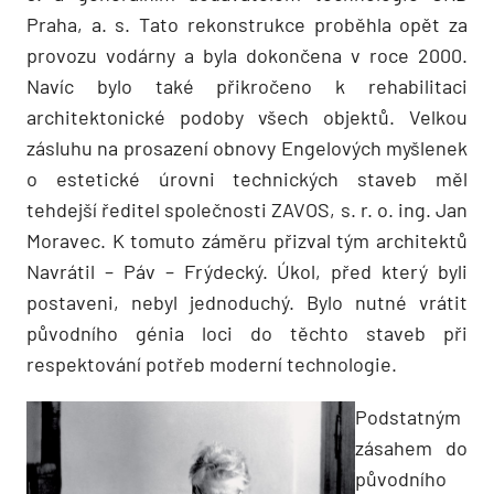
Praha, a. s. Tato rekonstrukce proběhla opět za
provozu vodárny a byla dokončena v roce 2000.
Navíc bylo také přikročeno k rehabilitaci
architektonické podoby všech objektů. Velkou
zásluhu na prosazení obnovy Engelových myšlenek
o estetické úrovni technických staveb měl
tehdejší ředitel společnosti ZAVOS, s. r. o. ing. Jan
Moravec. K tomuto záměru přizval tým architektů
Navrátil – Páv – Frýdecký. Úkol, před který byli
postaveni, nebyl jednoduchý. Bylo nutné vrátit
původního génia loci do těchto staveb při
respektování potřeb moderní technologie.
Podstatným
zásahem do
původního