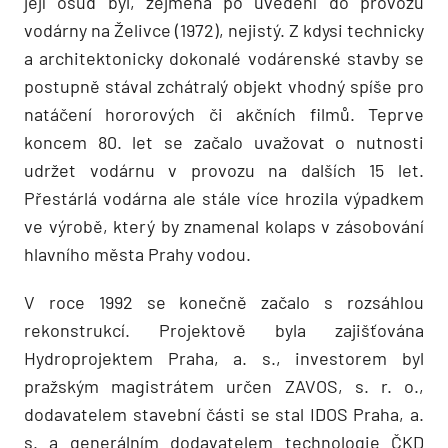
její osud byl, zejména po uvedení do provozu
vodárny na Želivce (1972), nejistý. Z kdysi technicky
a architektonicky dokonalé vodárenské stavby se
postupně stával zchátralý objekt vhodný spíše pro
natáčení hororových či akčních filmů. Teprve
koncem 80. let se začalo uvažovat o nutnosti
udržet vodárnu v provozu na dalších 15 let.
Přestárlá vodárna ale stále více hrozila výpadkem
ve výrobě, který by znamenal kolaps v zásobování
hlavního města Prahy vodou.
V roce 1992 se konečně začalo s rozsáhlou
rekonstrukcí. Projektově byla zajišťována
Hydroprojektem Praha, a. s., investorem byl
pražským magistrátem určen ZAVOS, s. r. o.,
dodavatelem stavební části se stal IDOS Praha, a.
s. a generálním dodavatelem technologie ČKD