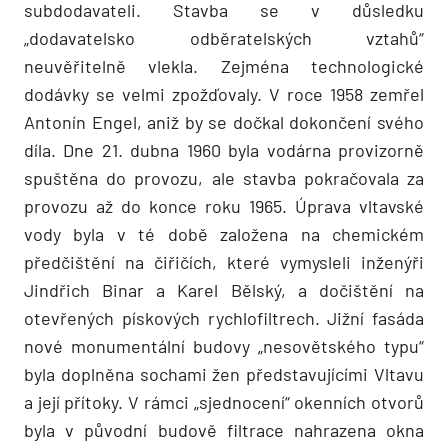
subdodavateli. Stavba se v důsledku
„dodavatelsko odběratelských vztahů“
neuvěřitelně vlekla. Zejména technologické
dodávky se velmi zpožďovaly. V roce 1958 zemřel
Antonín Engel, aniž by se dočkal dokončení svého
díla. Dne 21. dubna 1960 byla vodárna provizorně
spuštěna do provozu, ale stavba pokračovala za
provozu až do konce roku 1965. Úprava vltavské
vody byla v té době založena na chemickém
předčištění na čiřičích, které vymysleli inženýři
Jindřich Binar a Karel Bělský, a dočištění na
otevřených pískových rychlofiltrech. Jižní fasáda
nové monumentální budovy „nesovětského typu“
byla doplněna sochami žen představujícími Vltavu
a její přítoky. V rámci „sjednocení“ okenních otvorů
byla v původní budově filtrace nahrazena okna