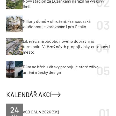
Nový stadion za Lužánkami narazil na výškový
limit
Miliony domů v ohrožení. Francouzská
zkušenost je varováním i pro Česko
Liberec zná podobu nového dopravního
terminálu. Vítězný návrh propojí vlaky, autobusy i
město
Dům na břehu Vltavy propojuje staré zdivo,
umění a český design
KALENDÁŘ AKCÍ
24
ASB GALA 2026 (SK)
ZÁŘ