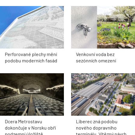
Perforované plechy mění
Venkovní voda bez
podobu moderních fasád
sezónních omezení
Dcera Metrostavu
Liberec zná podobu
dokončuje v Norsku obří
nového dopravního
podzemní úložiště
terminálu. Vítězný návrh