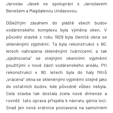
Jaroslav Jásek ve spolupráci s Jaroslavem
Benešem a Magdalenou Undasovou.
Důležitým zásahem do pláště všech budov
vodárenského komplexu byla výměna oken. V
původní stavbě z roku 1929 byla členitá okna se
skleněnými výplněmi. Ta byla rekonstrukcí v 60.
letech nahrazena skleněnými tvárnicemi, a tak
„sjednocena“ se stejnými okenními výplněmi
použitými v nové části vodárenského areálu. Při
rekonstrukci v 90. letech byla do haly filtrů
„vrácena“ okna se skleněnými výplněmi stejně jako
do ostatních budov, kde původně vůbec nebyla.
Celá stavba tak dostala zcela nové dimenze a
rovněž tato úprava přispěla k návratu génia loci.
Snad jen nová vrátnice postavená na samotném