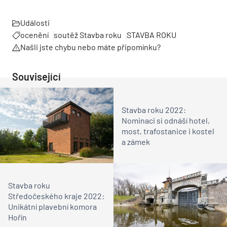
Události
ocenění
soutěž Stavba roku
STAVBA ROKU
Našli jste chybu nebo máte připomínku?
Související
Stavba roku 2022:
Nominaci si odnáší hotel,
most, trafostanice i kostel
a zámek
Stavba roku
Středočeského kraje 2022:
Unikátní plavební komora
Hořín