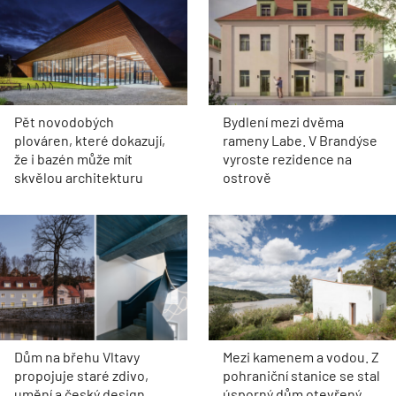
Pět novodobých
Bydlení mezi dvěma
plováren, které dokazují,
rameny Labe. V Brandýse
že i bazén může mít
vyroste rezidence na
skvělou architekturu
ostrově
Dům na břehu Vltavy
Mezi kamenem a vodou. Z
propojuje staré zdivo,
pohraniční stanice se stal
umění a český design
úsporný dům otevřený