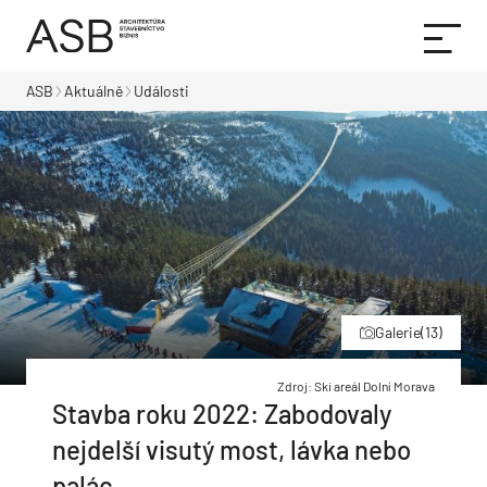
ASB
Aktuálně
Události
Galerie
(13)
Zdroj: Ski areál Dolní Morava
Stavba roku 2022: Zabodovaly
nejdelší visutý most, lávka nebo
palác