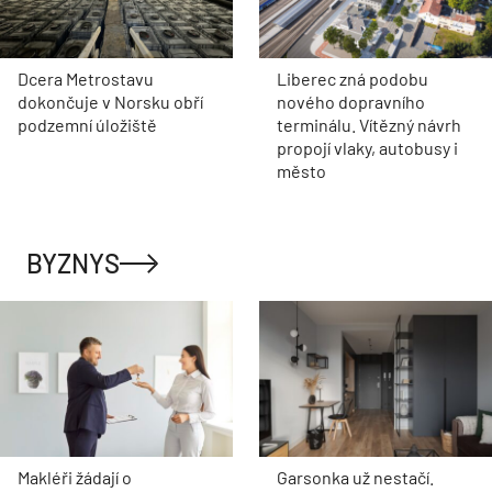
Dcera Metrostavu
Liberec zná podobu
dokončuje v Norsku obří
nového dopravního
podzemní úložiště
terminálu. Vítězný návrh
propojí vlaky, autobusy i
město
BYZNYS
Makléři žádají o
Garsonka už nestačí.