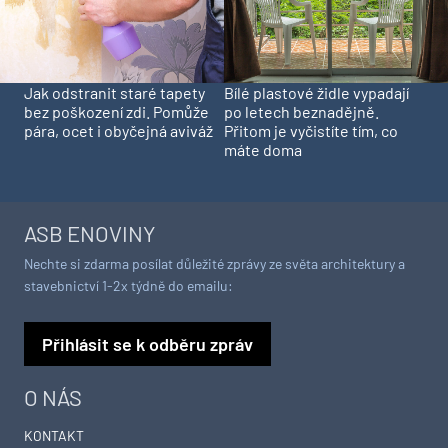
Jak odstranit staré tapety
Bílé plastové židle vypadají
bez poškození zdi. Pomůže
po letech beznadějně.
pára, ocet i obyčejná aviváž
Přitom je vyčistíte tím, co
máte doma
ASB ENOVINY
Nechte si zdarma posílat důležité zprávy ze světa architektury a
stavebnictví 1-2x týdně do emailu:
Přihlásit se k odběru zpráv
O NÁS
KONTAKT