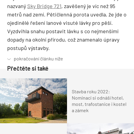
nazvaný
Sky Bridge 721
, zavěšený je víc než 95
metrů nad zemí. Pětičlenná porota uvedla, že jde o
ojedinělé řešení lanové visuté lávky pro pěší.
Vyzdvihla snahu postavit lávku s co nejmenšími
dopady na okolní přírodu, což znamenalo úpravy
postupů výstavby.
Přečtěte si také
Stavba roku 2022:
Nominaci si odnáší hotel,
most, trafostanice i kostel
a zámek