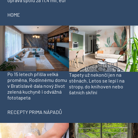
oprava spolu za 11,4 mil. eur
HOME
Po 15 letech přišla velká
Tapety už nekončí jen na
proměna. Rodinnému domu
stěnách. Letos se lepí i na
v Bratislavě dala nový život
stropy, do knihoven nebo
zelená kuchyně i odvážná
šatních skříní
fototapeta
RECEPTY PRIMA NÁPADŮ