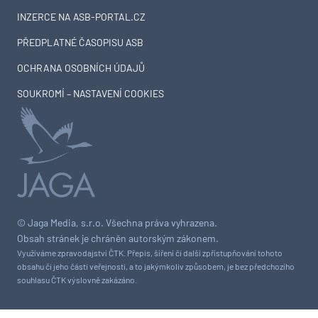
INZERCE NA ASB-PORTAL.CZ
PŘEDPLATNÉ ČASOPISU ASB
OCHRANA OSOBNÍCH ÚDAJŮ
SOUKROMÍ – NASTAVENÍ COOKIES
© Jaga Media, s.r.o. Všechna práva vyhrazena.
Obsah stránek je chráněn autorským zákonem.
Využíváme zpravodajství ČTK. Přepis, šíření či další zpřístupňování tohoto
obsahu či jeho části veřejnosti, a to jakýmkoliv způsobem, je bez předchozího
souhlasu ČTK výslovně zakázáno.