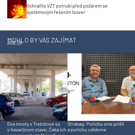
Ochraňte VZT potrubí před požárem se
systémovým řešením Isover
MOHLO BY VÁS ZAJÍMAT
ASB.SK
Dva mosty v Trebišove sú
Strabag: Potichu sme prišli
v havarijnom stave. Čaká ich
a potichu odídeme