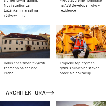
s brněnským radním.
Představujeme nominace
Nový stadion za
na ASB Developer roku –
Lužánkami narazil na
rezidence
výškový limit
Babiš chce změnit využití
Tropické teploty mění
známého paláce nad
rytmus silničních staveb,
Prahou
práce ale pokračují
ARCHITEKTURA