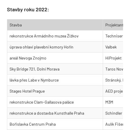
Stavby roku 2022:
Stavba
Projektant
rekonstrukce Armádního muzea Žižkov
Techniserv
úprava ohlaví plavební komory Hořín
Valbek
areál Nevoga Znojmo
HiProjekt
Sky Bridge 721, Dolní Morava
Taros Nova
lávka přes Labe v Nymburce
Stránský, Hust
Stages Hotel Prague
AED project
rekonstrukce Clam-Gallasova paláce
M3M
rekonstrukce a dostavba Kunsthalle Praha
Schindler Sek
Bořislavka Centrum Praha
Aulík Fišer ar