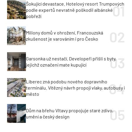
Šokující devastace. Hotelový resort Trumpových
podle expertů nevratně poškodil albánské
pobřeží
Miliony domů v ohrožení. Francouzská
zkušenost je varováním i pro Česko
Garsonka už nestačí. Developeři přišli s byty,
jejichž označení mate kupující
Liberec zná podobu nového dopravního
terminálu. Vítězný návrh propojí vlaky, autobusy i
město
Dům na břehu Vltavy propojuje staré zdivo,
umění a český design