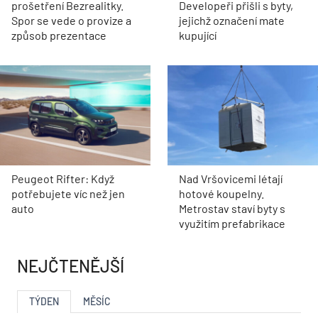
prošetření Bezrealitky.
Developeři přišli s byty,
Spor se vede o provize a
jejichž označení mate
způsob prezentace
kupující
Peugeot Rifter: Když
Nad Vršovicemi létají
potřebujete víc než jen
hotové koupelny.
auto
Metrostav staví byty s
využitím prefabrikace
NEJČTENĚJŠÍ
TÝDEN
MĚSÍC