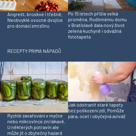
Po 15 letech přišla velká
Angrešt, broskve i třešně.
proměna. Rodinnému domu
Neobvyklé ovocné dvojice
v Bratislavě dala nový život
pro domácí zmrzlinu
zelená kuchyně i odvážná
fototapeta
RECEPTY PRIMA NÁPADŮ
Jak odstranit staré tapety
bez poškození zdi. Pomůže
Rychlé zavařování v myčce
pára, ocet i obyčejná aviváž
nebo mikrovlnce zní lákavě.
U některých potravin ale
může jít o zbytečný hazard