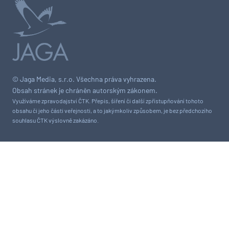
© Jaga Media, s.r.o. Všechna práva vyhrazena.
Obsah stránek je chráněn autorským zákonem.
Využíváme zpravodajství ČTK. Přepis, šíření či další zpřístupňování tohoto
obsahu či jeho části veřejnosti, a to jakýmkoliv způsobem, je bez předchozího
souhlasu ČTK výslovně zakázáno.