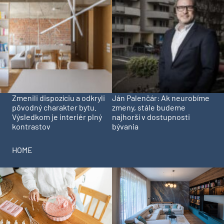
Zmenili dispozíciu a odkryli
Ján Palenčár: Ak neurobíme
pôvodný charakter bytu.
zmeny, stále budeme
Výsledkom je interiér plný
najhorší v dostupnosti
kontrastov
bývania
HOME