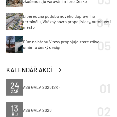
zkušenost je varováním i pro Česko
Liberec zná podobu nového dopravního
terminálu. Vítězný návrh propojí vlaky, autobusy i
město
Dům na břehu Vltavy propojuje staré zdivo,
umění a český design
KALENDÁŘ AKCÍ
24
ASB GALA 2026 (SK)
ZÁŘ
13
ASB GALA 2026
ŘÍJ