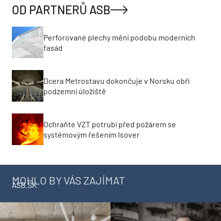
OD PARTNERŮ ASB
Perforované plechy mění podobu moderních
fasád
Dcera Metrostavu dokončuje v Norsku obří
podzemní úložiště
Ochraňte VZT potrubí před požárem se
systémovým řešením Isover
MOHLO BY VÁS ZAJÍMAT
ASB.SK