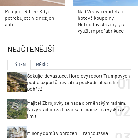
Peugeot Rifter: Když
Nad Vršovicemi létají
potřebujete víc než jen
hotové koupelny.
auto
Metrostav staví byty s
využitím prefabrikace
NEJČTENĚJŠÍ
TÝDEN
MĚSÍC
Šokující devastace. Hotelový resort Trumpových
podle expertů nevratně poškodil albánské
pobřeží
Majitel Zbrojovky se hádá s brněnským radním.
Nový stadion za Lužánkami narazil na výškový
limit
Miliony domů v ohrožení. Francouzská