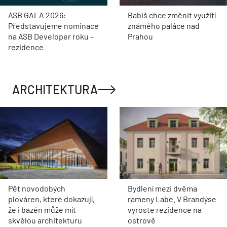
ASB GALA 2026:
Babiš chce změnit využití
Představujeme nominace
známého paláce nad
na ASB Developer roku –
Prahou
rezidence
ARCHITEKTURA
Pět novodobých
Bydlení mezi dvěma
plováren, které dokazují,
rameny Labe. V Brandýse
že i bazén může mít
vyroste rezidence na
skvělou architekturu
ostrově