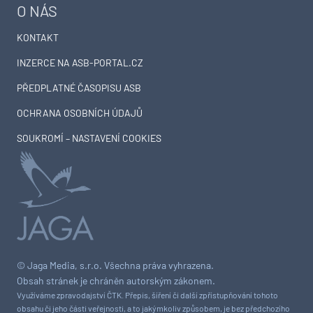
O NÁS
KONTAKT
INZERCE NA ASB-PORTAL.CZ
PŘEDPLATNÉ ČASOPISU ASB
OCHRANA OSOBNÍCH ÚDAJŮ
SOUKROMÍ – NASTAVENÍ COOKIES
© Jaga Media, s.r.o. Všechna práva vyhrazena.
Obsah stránek je chráněn autorským zákonem.
Využíváme zpravodajství ČTK. Přepis, šíření či další zpřístupňování tohoto
obsahu či jeho části veřejnosti, a to jakýmkoliv způsobem, je bez předchozího