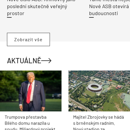
poslední skutečně veřejný
Nové ASB otevírá
prostor
budoucnosti
Zobrazit vše
AKTUÁLNĚ
Trumpova přestavba
Majitel Zbrojovky se hádá
Bílého domu narazila u
s brněnským radním.
soudu. Miliardový projekt
Nový stadion za