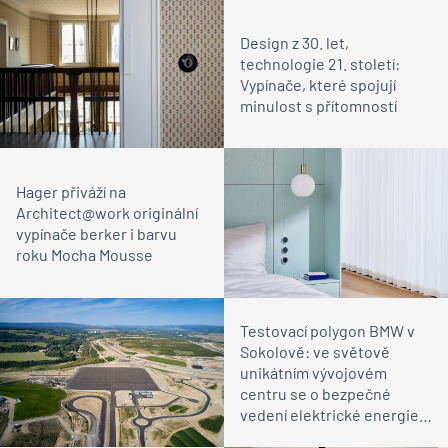
Design z 30. let,
technologie 21. století:
Vypínače, které spojují
minulost s přítomností
Hager přiváží na
Architect@work originální
vypínače berker i barvu
roku Mocha Mousse
Testovací polygon BMW v
Sokolově: ve světově
unikátním vývojovém
centru se o bezpečné
vedení elektrické energie
starají technologie Hager