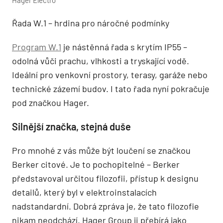
Hager Electro
Řada W.1 – hrdina pro náročné podmínky
Program W.1
je nástěnná řada s krytím IP55 –
odolná vůči prachu, vlhkosti a tryskající vodě.
Ideální pro venkovní prostory, terasy, garáže nebo
technické zázemí budov. I tato řada nyní pokračuje
pod značkou Hager.
Silnější značka, stejná duše
Pro mnohé z vás může být loučení se značkou
Berker citové. Je to pochopitelné – Berker
představoval určitou filozofii, přístup k designu
detailů, který byl v elektroinstalacích
nadstandardní. Dobrá zpráva je, že tato filozofie
nikam neodchází. Hager Group ji přebírá jako