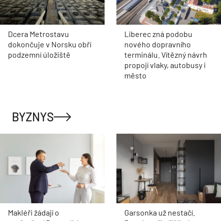
Dcera Metrostavu
Liberec zná podobu
dokončuje v Norsku obří
nového dopravního
podzemní úložiště
terminálu. Vítězný návrh
propojí vlaky, autobusy i
město
BYZNYS
Makléři žádají o
Garsonka už nestačí.