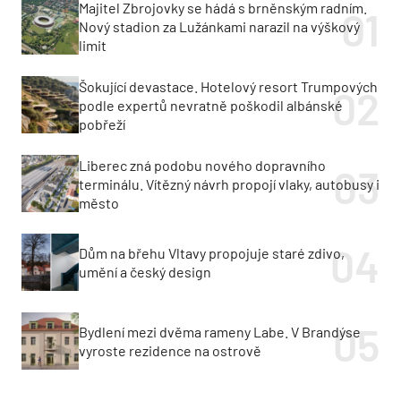
Majitel Zbrojovky se hádá s brněnským radním.
Nový stadion za Lužánkami narazil na výškový
limit
Šokující devastace. Hotelový resort Trumpových
podle expertů nevratně poškodil albánské
pobřeží
Liberec zná podobu nového dopravního
terminálu. Vítězný návrh propojí vlaky, autobusy i
město
Dům na břehu Vltavy propojuje staré zdivo,
umění a český design
Bydlení mezi dvěma rameny Labe. V Brandýse
vyroste rezidence na ostrově