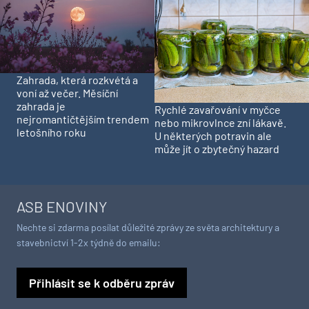
Zahrada, která rozkvétá a
voní až večer. Měsíční
zahrada je
Rychlé zavařování v myčce
nejromantičtějším trendem
nebo mikrovlnce zní lákavě.
letošního roku
U některých potravin ale
může jít o zbytečný hazard
ASB ENOVINY
Nechte si zdarma posílat důležité zprávy ze světa architektury a
stavebnictví 1-2x týdně do emailu:
Přihlásit se k odběru zpráv