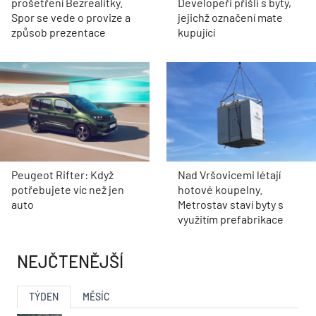
prošetření Bezrealitky.
Developeři přišli s byty,
Spor se vede o provize a
jejichž označení mate
způsob prezentace
kupující
Peugeot Rifter: Když
Nad Vršovicemi létají
potřebujete víc než jen
hotové koupelny.
auto
Metrostav staví byty s
využitím prefabrikace
NEJČTENĚJŠÍ
TÝDEN
MĚSÍC