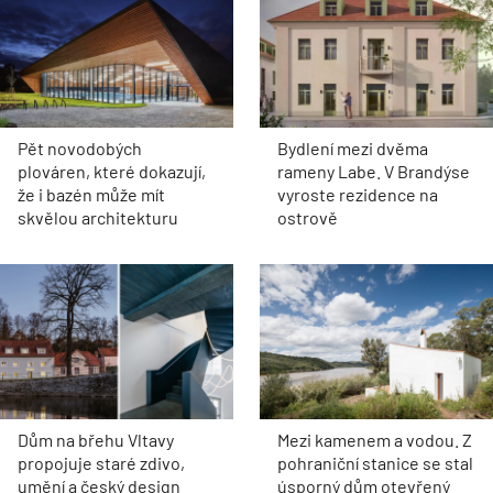
Pět novodobých
Bydlení mezi dvěma
plováren, které dokazují,
rameny Labe. V Brandýse
že i bazén může mít
vyroste rezidence na
skvělou architekturu
ostrově
Dům na břehu Vltavy
Mezi kamenem a vodou. Z
propojuje staré zdivo,
pohraniční stanice se stal
umění a český design
úsporný dům otevřený