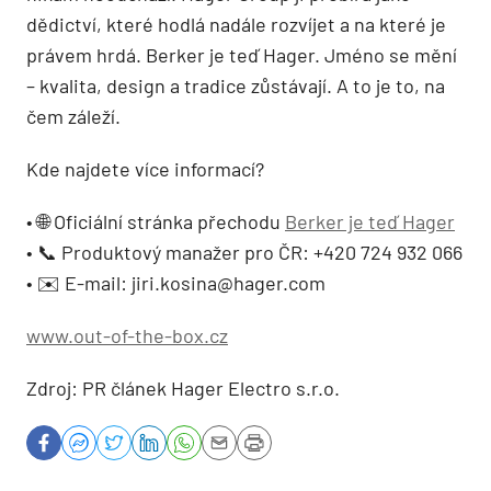
dědictví, které hodlá nadále rozvíjet a na které je
právem hrdá. Berker je teď Hager. Jméno se mění
– kvalita, design a tradice zůstávají. A to je to, na
čem záleží.
Kde najdete více informací?
• 🌐 Oficiální stránka přechodu
Berker je teď Hager
• 📞 Produktový manažer pro ČR: +420 724 932 066
• ✉️ E-mail: jiri.kosina@hager.com
www.out-of-the-box.cz
Zdroj: PR článek Hager Electro s.r.o.