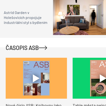
Astrid Garden v
Holešovicích propojuje
industriální styl s bydlením
ČASOPIS ASB
Nové číslo ASB: Knihovny jako
Tahle města nejso