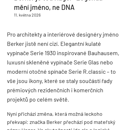
mění jméno, ne DNA
11. května 2026
Pro architekty a interiérové designéry jméno
Berker jistě není cizí. Elegantní kulaté
vypínače Serie 1930 inspirované Bauhausem,
luxusní skleněné vypínače Serie Glas nebo
moderní otočné spínače Serie R.classic – to
vše jsou ikony, které se staly součástí řady
prémiových rezidenčních i komerčních
projektů po celém světě.
Nyní přichází změna, která možná leckoho
překvapí: značka Berker přechází pod mateřský
název Hager. Ve skutečnosti jde ale o logické