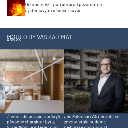
Ochraňte VZT potrubí před požárem se
systémovým řešením Isover
MOHLO BY VÁS ZAJÍMAT
ASB.SK
Zmenili dispozíciu a odkryli
Ján Palenčár: Ak neurobíme
pôvodný charakter bytu.
zmeny, stále budeme
Výsledkom je interiér plný
najhorší v dostupnosti