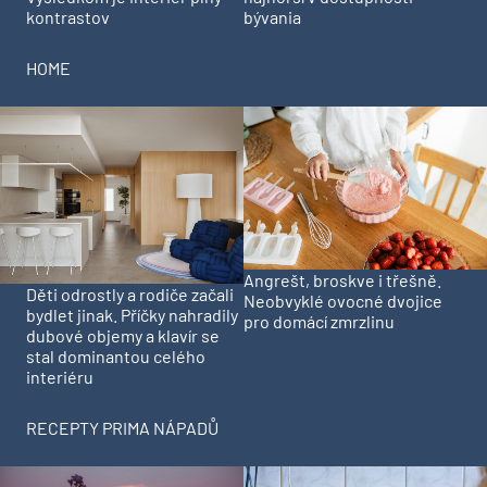
kontrastov
bývania
HOME
Angrešt, broskve i třešně.
Děti odrostly a rodiče začali
Neobvyklé ovocné dvojice
bydlet jinak. Příčky nahradily
pro domácí zmrzlinu
dubové objemy a klavír se
stal dominantou celého
interiéru
RECEPTY PRIMA NÁPADŮ