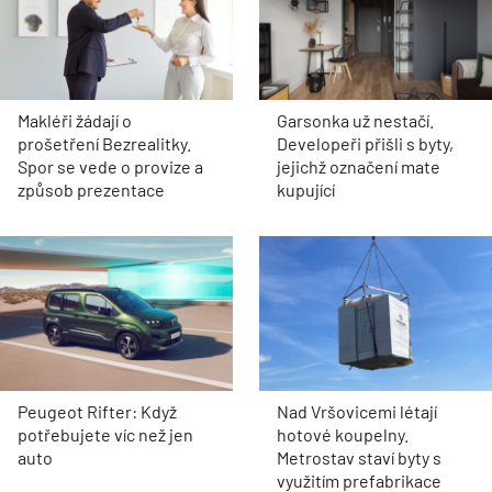
Makléři žádají o
Garsonka už nestačí.
prošetření Bezrealitky.
Developeři přišli s byty,
Spor se vede o provize a
jejichž označení mate
způsob prezentace
kupující
Peugeot Rifter: Když
Nad Vršovicemi létají
potřebujete víc než jen
hotové koupelny.
auto
Metrostav staví byty s
využitím prefabrikace