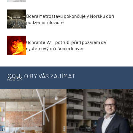
Dcera Metrostavu dokončuje v Norsku obří
podzemní úložiště
Ochraňte VZT potrubí před požárem se
systémovým řešením Isover
MOHLO BY VÁS ZAJÍMAT
ASB.SK