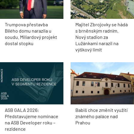
Trumpova přestavba
Majitel Zbrojovky se hádá
Bílého domu narazila u
s brněnským radním.
soudu. Miliardový projekt
Nový stadion za
dostal stopku
Lužánkami narazil na
výškový limit
ASB GALA 2026:
Babiš chce změnit využití
Představujeme nominace
známého paláce nad
na ASB Developer roku –
Prahou
rezidence