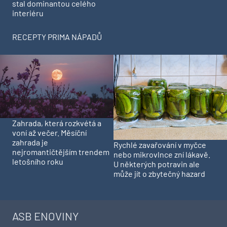
stal dominantou celého
interiéru
RECEPTY PRIMA NÁPADŮ
Zahrada, která rozkvétá a
voní až večer. Měsíční
zahrada je
Rychlé zavařování v myčce
nejromantičtějším trendem
nebo mikrovlnce zní lákavě.
letošního roku
U některých potravin ale
může jít o zbytečný hazard
ASB ENOVINY