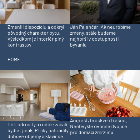
Zmenili dispozíciu a odkryli
Ján Palenčár: Ak neurobíme
pôvodný charakter bytu.
zmeny, stále budeme
Výsledkom je interiér plný
najhorší v dostupnosti
kontrastov
bývania
HOME
Angrešt, broskve i třešně.
Děti odrostly a rodiče začali
Neobvyklé ovocné dvojice
bydlet jinak. Příčky nahradily
pro domácí zmrzlinu
dubové objemy a klavír se