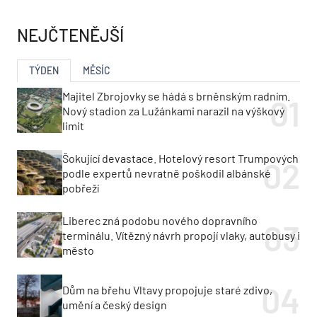
NEJČTENĚJŠÍ
TÝDEN
MĚSÍC
Majitel Zbrojovky se hádá s brněnským radním.
Nový stadion za Lužánkami narazil na výškový
limit
Šokující devastace. Hotelový resort Trumpových
podle expertů nevratně poškodil albánské
pobřeží
Liberec zná podobu nového dopravního
terminálu. Vítězný návrh propojí vlaky, autobusy i
město
Dům na břehu Vltavy propojuje staré zdivo,
umění a český design