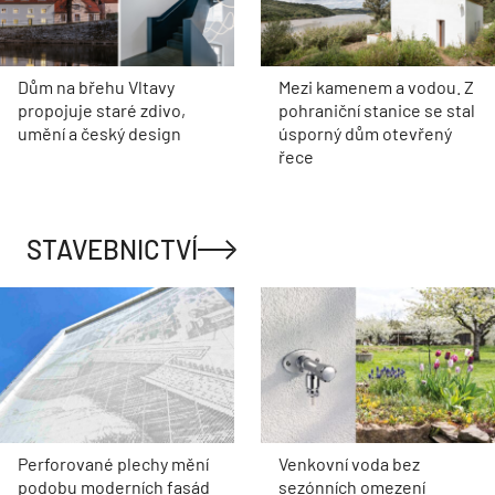
Dům na břehu Vltavy
Mezi kamenem a vodou. Z
propojuje staré zdivo,
pohraniční stanice se stal
umění a český design
úsporný dům otevřený
řece
STAVEBNICTVÍ
Perforované plechy mění
Venkovní voda bez
podobu moderních fasád
sezónních omezení