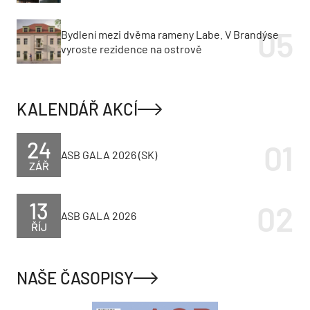
Bydlení mezi dvěma rameny Labe. V Brandýse
vyroste rezidence na ostrově
KALENDÁŘ AKCÍ
24
ASB GALA 2026 (SK)
ZÁŘ
13
ASB GALA 2026
ŘÍJ
NAŠE ČASOPISY