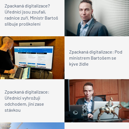
Zpackaná digitalizace?
Úředníci jsou zoufalí,
radnice zuří. Ministr Bartoš
slibuje proškolení
Zpackaná digitalizace: Pod
ministrem Bartošem se
kýve židle
Zpackaná digitalizace:
Úředníci vyhrožují
odchodem, jiní zase
stávkou