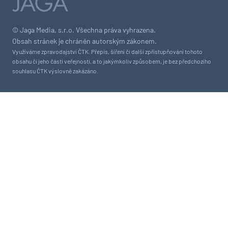
© Jaga Media, s.r.o. Všechna práva vyhrazena.
Obsah stránek je chráněn autorským zákonem.
Využíváme zpravodajství ČTK. Přepis, šíření či další zpřístupňování tohoto
obsahu či jeho části veřejnosti, a to jakýmkoliv způsobem, je bez předchozího
souhlasu ČTK výslovně zakázáno.