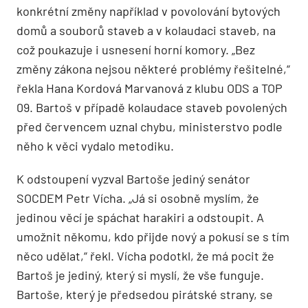
konkrétní změny například v povolování bytových
domů a souborů staveb a v kolaudaci staveb, na
což poukazuje i usnesení horní komory. „Bez
změny zákona nejsou některé problémy řešitelné,“
řekla Hana Kordová Marvanová z klubu ODS a TOP
09. Bartoš v případě kolaudace staveb povolených
před červencem uznal chybu, ministerstvo podle
něho k věci vydalo metodiku.
K odstoupení vyzval Bartoše jediný senátor
SOCDEM Petr Vícha. „Já si osobně myslím, že
jedinou věcí je spáchat harakiri a odstoupit. A
umožnit někomu, kdo přijde nový a pokusí se s tím
něco udělat,“ řekl. Vícha podotkl, že má pocit že
Bartoš je jediný, který si myslí, že vše funguje.
Bartoše, který je předsedou pirátské strany, se