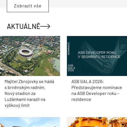
Zobrazit vše
AKTUÁLNĚ
Majitel Zbrojovky se hádá
ASB GALA 2026:
s brněnským radním.
Představujeme nominace
Nový stadion za
na ASB Developer roku –
Lužánkami narazil na
rezidence
výškový limit