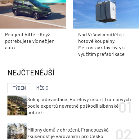
Peugeot Rifter: Když
Nad Vršovicemi létají
potřebujete víc než jen
hotové koupelny.
auto
Metrostav staví byty s
využitím prefabrikace
NEJČTENĚJŠÍ
TÝDEN
MĚSÍC
Šokující devastace. Hotelový resort Trumpových
podle expertů nevratně poškodil albánské
pobřeží
Miliony domů v ohrožení. Francouzská
zkušenost je varováním i pro Česko