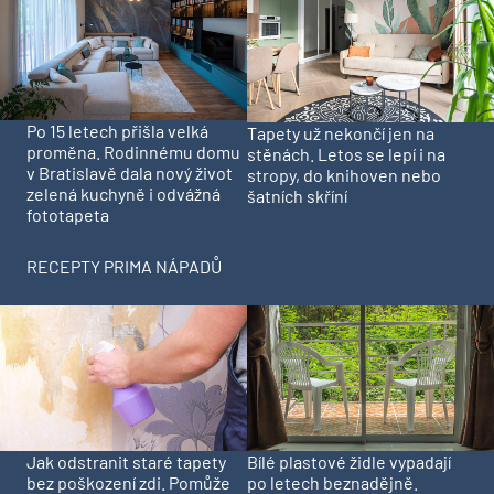
Po 15 letech přišla velká
Tapety už nekončí jen na
proměna. Rodinnému domu
stěnách. Letos se lepí i na
v Bratislavě dala nový život
stropy, do knihoven nebo
zelená kuchyně i odvážná
šatních skříní
fototapeta
RECEPTY PRIMA NÁPADŮ
Jak odstranit staré tapety
Bílé plastové židle vypadají
bez poškození zdi. Pomůže
po letech beznadějně.