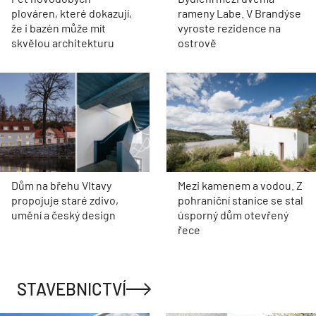
plováren, které dokazují,
rameny Labe. V Brandýse
že i bazén může mít
vyroste rezidence na
skvělou architekturu
ostrově
Dům na břehu Vltavy
Mezi kamenem a vodou. Z
propojuje staré zdivo,
pohraniční stanice se stal
umění a český design
úsporný dům otevřený
řece
STAVEBNICTVÍ