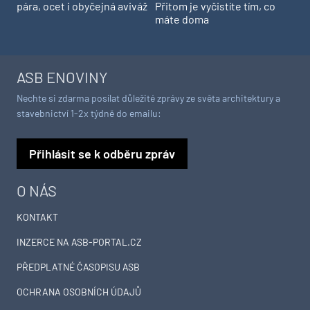
pára, ocet i obyčejná aviváž
Přitom je vyčistíte tím, co
máte doma
ASB ENOVINY
Nechte si zdarma posílat důležité zprávy ze světa architektury a
stavebnictví 1-2x týdně do emailu:
Přihlásit se k odběru zpráv
O NÁS
KONTAKT
INZERCE NA ASB-PORTAL.CZ
PŘEDPLATNÉ ČASOPISU ASB
OCHRANA OSOBNÍCH ÚDAJŮ