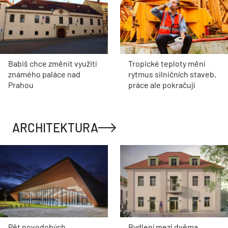
Babiš chce změnit využití
Tropické teploty mění
známého paláce nad
rytmus silničních staveb,
Prahou
práce ale pokračují
ARCHITEKTURA
Pět novodobých
Bydlení mezi dvěma