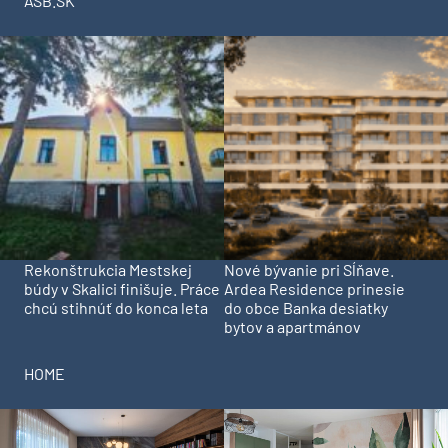
ASB.SK
Rekonštrukcia Mestskej
Nové bývanie pri Sĺňave.
búdy v Skalici finišuje. Práce
Ardea Residence prinesie
chcú stihnúť do konca leta
do obce Banka desiatky
bytov a apartmánov
HOME