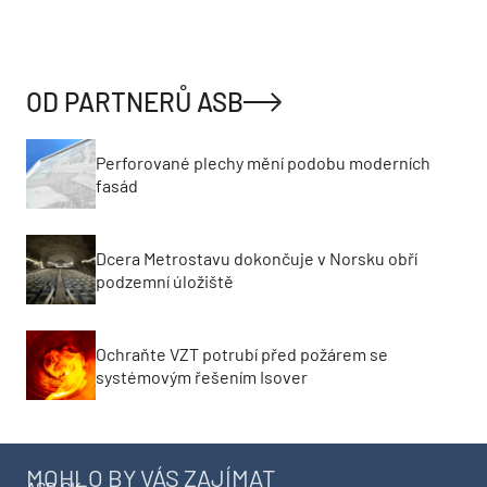
OD PARTNERŮ ASB
Perforované plechy mění podobu moderních
fasád
Dcera Metrostavu dokončuje v Norsku obří
podzemní úložiště
Ochraňte VZT potrubí před požárem se
systémovým řešením Isover
MOHLO BY VÁS ZAJÍMAT