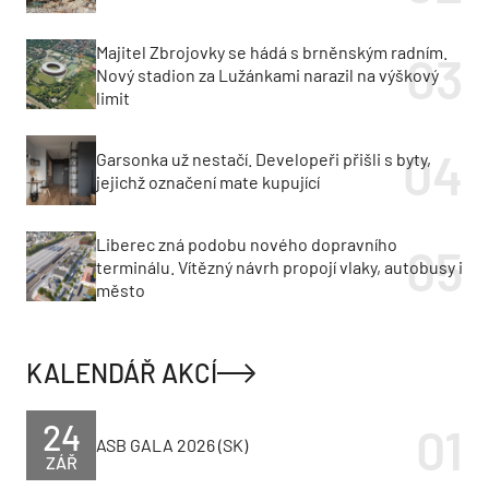
Majitel Zbrojovky se hádá s brněnským radním.
Nový stadion za Lužánkami narazil na výškový
limit
Garsonka už nestačí. Developeři přišli s byty,
jejichž označení mate kupující
Liberec zná podobu nového dopravního
terminálu. Vítězný návrh propojí vlaky, autobusy i
město
KALENDÁŘ AKCÍ
24
ASB GALA 2026 (SK)
ZÁŘ