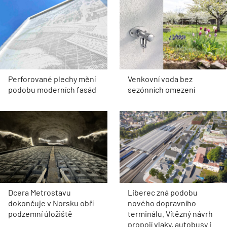
Perforované plechy mění
Venkovní voda bez
podobu moderních fasád
sezónních omezení
Dcera Metrostavu
Liberec zná podobu
dokončuje v Norsku obří
nového dopravního
podzemní úložiště
terminálu. Vítězný návrh
propojí vlaky, autobusy i