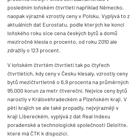
posledním loňském čtvrtletí například Německo,
naopak výrazně vzrostly ceny v Polsku. Vyplývá to z
aktuálních dat Eurostatu, podle kterých ke konci
loňského roku sice cena českých bytů a domů
meziročně klesla o procento, od roku 2010 ale
zdražily o 123 procent.
V loňském čtvrtém čtvrtletí tak po čtyřech
čtvrtletích, kdy ceny v Česku klesaly, vzrostly ceny
bytů mezičtvrtletně o 6,9 procenta na průměrných
95.000 korun za metr čtvereční. Nejvíce ceny bytů
narostly v Královéhradeckém a Plzeňském kraji. V
pěti krajích se ale také propadly, nejvýrazněji v
kraji Libereckém, vyplývá z dat Real Indexu
poradenské a technologické společnosti Deloitte,
které má ČTK k dispozici.