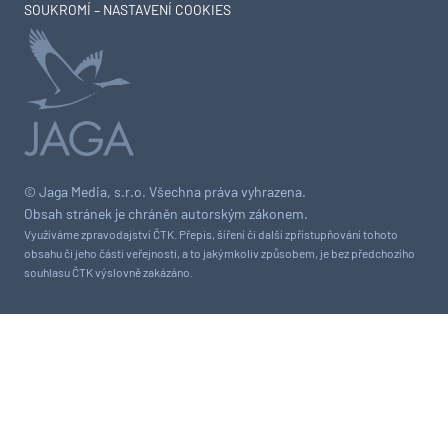
SOUKROMÍ – NASTAVENÍ COOKIES
© Jaga Media, s.r.o. Všechna práva vyhrazena.
Obsah stránek je chráněn autorským zákonem.
Využíváme zpravodajství ČTK. Přepis, šíření či další zpřístupňování tohoto
obsahu či jeho části veřejnosti, a to jakýmkoliv způsobem, je bez předchozího
souhlasu ČTK výslovně zakázáno.