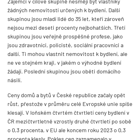
Zájemci v cílové skupině nesmějí být vlastníky
žádných nemovitostí určených k bydlení. Další
skupinou jsou mladí lidé do 35 let, kteří zároveň
nejsou mezi deseti procenty nejbohatších. Třetí
skupinou jsou veřejně prospěšné profese, jako
jsou zdravotníci, policisté, sociální pracovníci a
další. Ti mohou vlastnit nemovitost k bydlení, ale
ne ve stejném kraji, v jakém o výhodné bydlení
žádají. Poslední skupinou jsou oběti domácího
násilí.
Ceny domů a bytů v České republice začaly opět
růst, přestože v průměru celé Evropské unie spíše
klesají. V loňském čtvrtém čtvrtletí ceny bydlení v
ČR mezičtvrtletně vzrostly druhé čtvrtletí po sobě
o 0,3 procenta, v EU ale koncem roku 2023 o 0,3
procenta klesly. Pokles cen zaznamenalo v