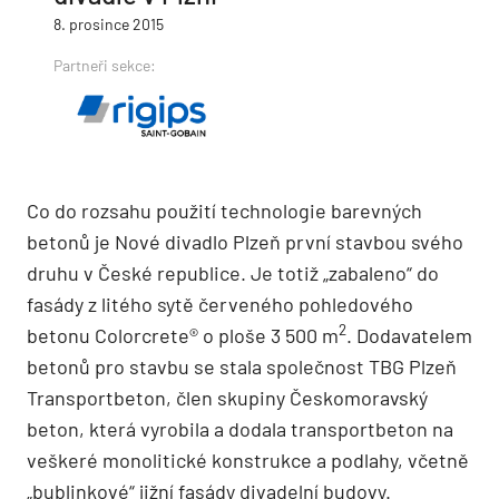
8. prosince 2015
Partneři sekce:
Co do rozsahu použití technologie barevných
betonů je Nové divadlo Plzeň první stavbou svého
druhu v České republice. Je totiž „zabaleno“ do
fasády z litého sytě červeného pohledového
2
betonu Colorcrete® o ploše 3 500 m
. Dodavatelem
betonů pro stavbu se stala společnost TBG Plzeň
Transportbeton, člen skupiny Českomoravský
beton, která vyrobila a dodala transportbeton na
veškeré monolitické konstrukce a podlahy, včetně
„bublinkové“ jižní fasády divadelní budovy.