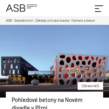
ASB
Stavebnictví
Základy a hrubá stavba
Cement a beton
Galerie
(5)
Pohledové betony na Novém
divadle v Plzni