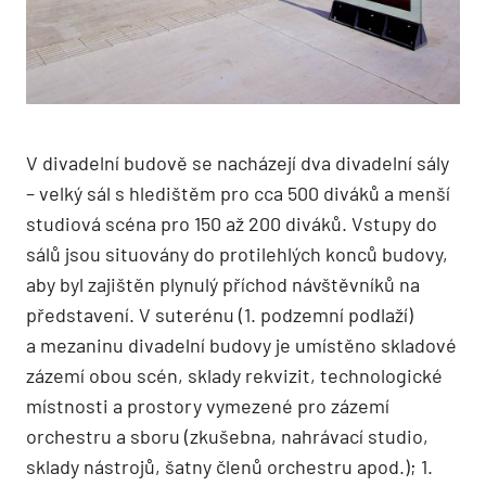
V divadelní budově se nacházejí dva divadelní sály
– velký sál s hledištěm pro cca 500 diváků a menší
studiová scéna pro 150 až 200 diváků. Vstupy do
sálů jsou situovány do protilehlých konců budovy,
aby byl zajištěn plynulý příchod návštěvníků na
představení. V suterénu (1. podzemní podlaží)
a mezaninu divadelní budovy je umístěno skladové
zázemí obou scén, sklady rekvizit, technologické
místnosti a prostory vymezené pro zázemí
orchestru a sboru (zkušebna, nahrávací studio,
sklady nástrojů, šatny členů orchestru apod.); 1.