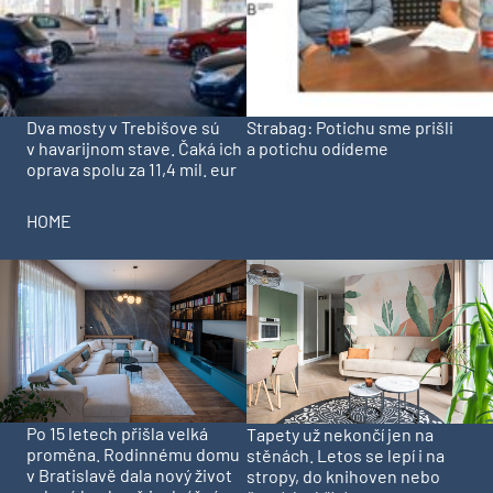
Dva mosty v Trebišove sú
Strabag: Potichu sme prišli
v havarijnom stave. Čaká ich
a potichu odídeme
oprava spolu za 11,4 mil. eur
HOME
Po 15 letech přišla velká
Tapety už nekončí jen na
proměna. Rodinnému domu
stěnách. Letos se lepí i na
v Bratislavě dala nový život
stropy, do knihoven nebo