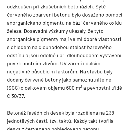
odzkoušen při zkušebních betonážích. Sytě
červeného zbarvení betonu bylo dosaženo pomocí
anorganického pigmentu na bázi červeného oxidu
železa. Dosavadní výzkumy ukázaly, že tyto
anorganické pigmenty mají velmi dobré vlastnosti
s ohledem na dlouhodobou stálost barevného
odstínu a jsou odolné i při dlouhodobém vystavení
povětrnostním vlivům, UV záření i dalším
negativně působícím faktorům. Na stavbu byly
dodány červené betony jako samozhutnitelné
3
(SCC) o celkovém objemu 600 m
a pevnostní třídě
C 30/37.
Betonáž fasádních desek byla rozdělena na 238
jednotlivých částí, tzv. taktů. Každý takt tvořila
deska z červeného pohledového betonu