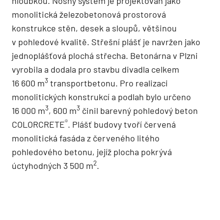
hloubkou. Nosný systém je projektován jako
monolitická železobetonová prostorová
konstrukce stěn, desek a sloupů, většinou
v pohledové kvalitě. Střešní plášť je navržen jako
jednoplášťová plochá střecha. Betonárna v Plzni
vyrobila a dodala pro stavbu divadla celkem
3
16 600 m
transportbetonu. Pro realizaci
monolitických konstrukcí a podlah bylo určeno
3
3
16 000 m
, 600 m
činil barevný pohledový beton
®
COLORCRETE
. Plášť budovy tvoří červená
monolitická fasáda z červeného litého
pohledového betonu, jejíž plocha pokrývá
2
úctyhodných 3 500 m
.