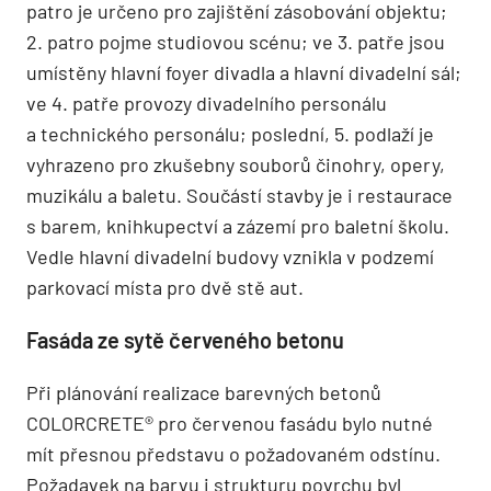
patro je určeno pro zajištění zásobování objektu;
2. patro pojme studiovou scénu; ve 3. patře jsou
umístěny hlavní foyer divadla a hlavní divadelní sál;
ve 4. patře provozy divadelního personálu
a technického personálu; poslední, 5. podlaží je
vyhrazeno pro zkušebny souborů činohry, opery,
muzikálu a baletu. Součástí stavby je i restaurace
s barem, knihkupectví a zázemí pro baletní školu.
Vedle hlavní divadelní budovy vznikla v podzemí
parkovací místa pro dvě stě aut.
Fasáda ze sytě červeného betonu
Při plánování realizace barevných betonů
COLORCRETE® pro červenou fasádu bylo nutné
mít přesnou představu o požadovaném odstínu.
Požadavek na barvu i strukturu povrchu byl