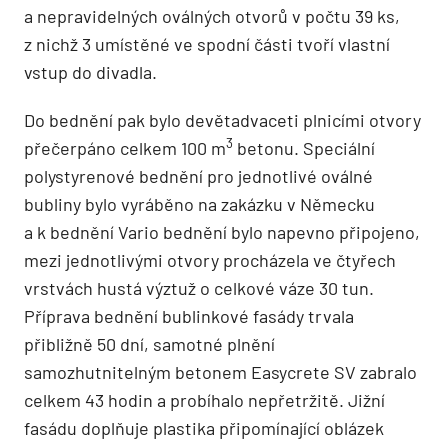
a nepravidelných oválných otvorů v počtu 39 ks,
z nichž 3 umístěné ve spodní části tvoří vlastní
vstup do divadla.
Do bednění pak bylo devětadvaceti plnicími otvory
3
přečerpáno celkem 100 m
betonu. Speciální
polystyrenové bednění pro jednotlivé oválné
bubliny bylo vyráběno na zakázku v Německu
a k bednění Vario bednění bylo napevno připojeno,
mezi jednotlivými otvory procházela ve čtyřech
vrstvách hustá výztuž o celkové váze 30 tun.
Příprava bednění bublinkové fasády trvala
přibližně 50 dní, samotné plnění
samozhutnitelným betonem Easycrete SV zabralo
celkem 43 hodin a probíhalo nepřetr­žitě. Jižní
fasádu doplňuje plastika připomínající oblázek