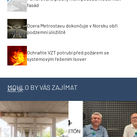
fasád
Dcera Metrostavu dokončuje v Norsku obří
podzemní úložiště
Ochraňte VZT potrubí před požárem se
systémovým řešením Isover
MOHLO BY VÁS ZAJÍMAT
ASB.SK