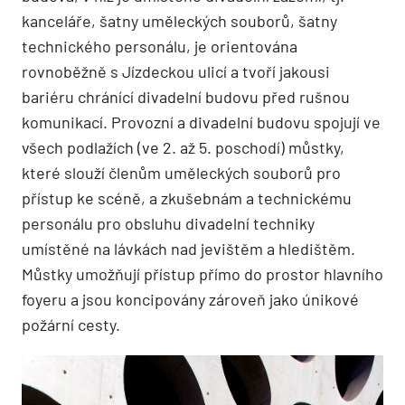
kanceláře, šatny uměleckých souborů, šatny
technického personálu, je orientována
rovnoběžně s Jízdeckou ulicí a tvoří jakousi
bariéru chránící divadelní budovu před rušnou
komunikací. Provozní a divadelní budovu spojují ve
všech podlažích (ve 2. až 5. poschodí) můstky,
které slouží členům uměleckých souborů pro
přístup ke scéně, a zkušebnám a technickému
personálu pro obsluhu divadelní techniky
umístěné na lávkách nad jevištěm a hledištěm.
Můstky umožňují přístup přímo do prostor hlavního
foyeru a jsou koncipovány zároveň jako únikové
požární cesty.