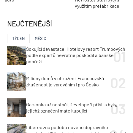
využitím prefabrikace
NEJČTENĚJŠÍ
TÝDEN
MĚSÍC
Šokující devastace. Hotelový resort Trumpových
podle expertů nevratně poškodil albánské
pobřeží
Miliony domů v ohrožení. Francouzská
zkušenost je varováním i pro Česko
Garsonka už nestačí. Developeři přišli s byty,
jejichž označení mate kupující
Liberec zná podobu nového dopravního