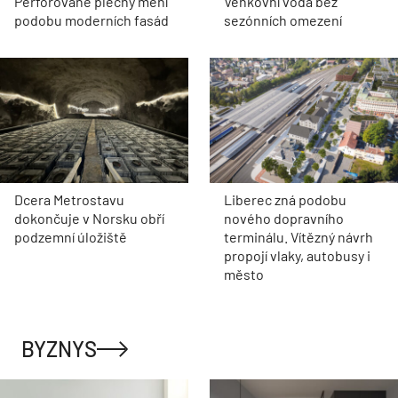
Perforované plechy mění
Venkovní voda bez
podobu moderních fasád
sezónních omezení
Dcera Metrostavu
Liberec zná podobu
dokončuje v Norsku obří
nového dopravního
podzemní úložiště
terminálu. Vítězný návrh
propojí vlaky, autobusy i
město
BYZNYS