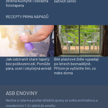
zelená kuchyně i odvážná
šatních skříní
fototapeta
RECEPTY PRIMA NÁPADŮ
Jak odstranit staré tapety
Bílé plastové židle vypadají
bez poškození zdi. Pomůže
po letech beznadějně.
pára, ocet i obyčejná aviváž
Přitom je vyčistíte tím, co
máte doma
ASB ENOVINY
Nechte si zdarma posílat důležité zprávy ze světa architektury a
stavebnictví 1-2x týdně do emailu: