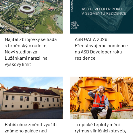
Majitel Zbrojovky se hádá
ASB GALA 2026:
s brněnským radním.
Představujeme nominace
Nový stadion za
na ASB Developer roku –
Lužánkami narazil na
rezidence
výškový limit
Babiš chce změnit využití
Tropické teploty mění
známého paláce nad
rytmus silničních staveb,