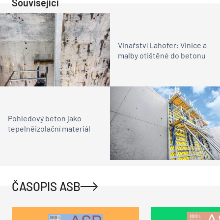
Související
Vinařství Lahofer: Vinice a
malby otištěné do betonu
Pohledový beton jako
tepelněizolační materiál
ČASOPIS ASB