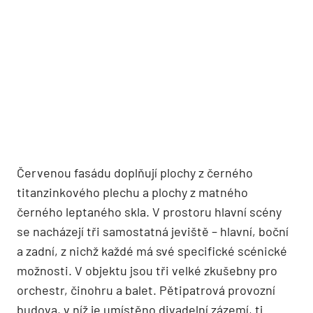
Červenou fasádu doplňují plochy z černého
titanzinkového plechu a plochy z matného
černého leptaného skla. V prostoru hlavní scény
se nacházejí tři samostatná jeviště – hlavní, boční
a zadní, z nichž každé má své specifické scénické
možnosti. V objektu jsou tři velké zkušebny pro
orchestr, činohru a balet. Pětipatrová provozní
budova, v níž je umístěno divadelní zázemí, tj.