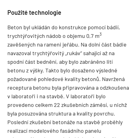
Použité technologie
Beton byl ukládán do konstrukce pomocí bádií,
3
trychtýřovitých nádob o objemu 0,7 m
zavěšených na rameni jeřábu. Na dolní část bádie
navazoval trychtýřovitý „rukáv“ sahající až na
spodní část bednění, aby bylo zabráněno lití
betonu z výšky. Takto bylo dosaženo výsledné
požadované pohledové kvality betonů. Navržená
receptura betonu byla připravována a odzkoušena
v laboratoři i na stavbě. V laboratoři bylo
provedeno celkem 22 zkušebních záměsí, u nichž
byla posuzována struktura a kvality povrchu.
Poslední zkušební betonáže na stavbě proběhly
realizací modelového fasádního panelu