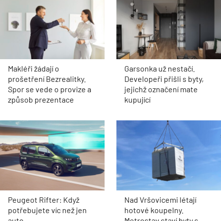
Makléři žádají o
Garsonka už nestačí.
prošetření Bezrealitky.
Developeři přišli s byty,
Spor se vede o provize a
jejichž označení mate
způsob prezentace
kupující
Peugeot Rifter: Když
Nad Vršovicemi létají
potřebujete víc než jen
hotové koupelny.
auto
Metrostav staví byty s