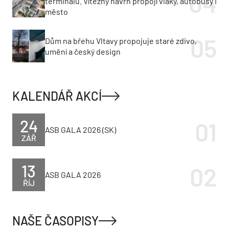
terminálu. Vítězný návrh propojí vlaky, autobusy i
město
Dům na břehu Vltavy propojuje staré zdivo,
umění a český design
KALENDÁŘ AKCÍ
24
ASB GALA 2026 (SK)
ZÁŘ
13
ASB GALA 2026
ŘÍJ
NAŠE ČASOPISY