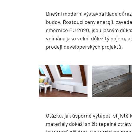
Dnešní moderní výstavba klade důra
budov. Rostoucí ceny energií, zavede
směrnice EU 2020, jsou jasným důka
vnímána jako velmi důležitý pojem, ať
prodeji developerských projektů.
Otázku, jak úsporně vytápět, si jistě
materiály dokáží snížit tepelné ztrá