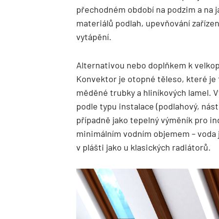
přechodném období na podzim a na j
materiálů podlah, upevňování zařízen
vytápění.
Alternativou nebo doplňkem k velko
Konvektor je otopné těleso, které je
měděné trubky a hliníkových lamel. 
podle typu instalace (podlahový, nást
případně jako tepelný výměník pro ind
minimálním vodním objemem – voda j
v plášti jako u klasických radiátorů.