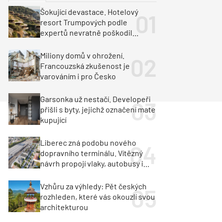
ka
Dopravní stavby
Šokující devastace. Hotelový
resort Trumpových podle
objekty
tavby
expertů nevratně poškodil
albánské pobřeží
unely
Geotechnika
Inženýrské sítě
Miliony domů v ohrožení.
Francouzská zkušenost je
varováním i pro Česko
Garsonka už nestačí. Developeři
přišli s byty, jejichž označení mate
kupující
Liberec zná podobu nového
dopravního terminálu. Vítězný
návrh propojí vlaky, autobusy i
město
Vzhůru za výhledy: Pět českých
rozhleden, které vás okouzlí svou
architekturou