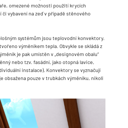
aře, omezené možnosti použití krycích
í či vybavení na zeď v případě stěnového
plošným systémům jsou teplovodní konvektory.
 tvořeno výměníkem tepla. Obvykle se skládá z
Výměník je pak umístěn v „designovém obalu“
ěnný nebo tzv. fasádní, jako otopná lavice,
ividuální instalace). Konvektory se vyznačují
e obsažena pouze v trubkách výměníku, nikoli