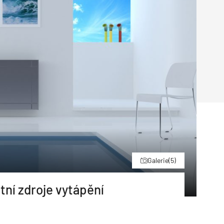
Poruchy střechy
Rekonstrukce střechy
Průmysl a logisti
Větrání a odvětrávání
Komíny
Historické stavby
Průmyslové 
Fasáda
Inženýrské s
Omítky
Doprava
Mosty
T
Galerie
(5)
tní zdroje vytápění