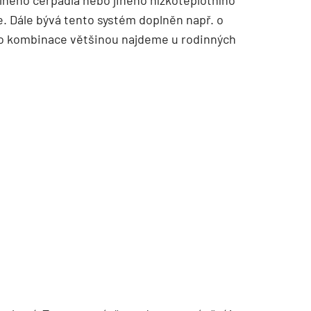
elného čerpadla nebo jiného nízkoteplotního
e. Dále bývá tento systém doplněn např. o
to kombinace většinou najdeme u rodinných
TZB HAUSTECHNIK 02/2026