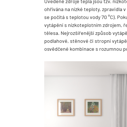
Uvedené zdroje tepla jsou tzv. nízkot
ohřívána na nízké teploty, zpravidla 
se počítá s teplotou vody 70 °C). Po
vytápění s nízkoteplotním zdrojem, ř
tělesa. Nejrozšířenější způsob vytáp
podlahové, stěnové či stropní vytápě
osvědčené kombinace s rozumnou po