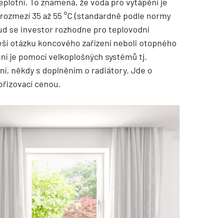
eplotní. To znamená, že voda pro vytápění je
v rozmezí 35 až 55 °C (standardně podle normy
kud se investor rozhodne pro teplovodní
eší otázku koncového zařízení neboli otopného
ění je pomocí velkoplošných systémů tj.
ní, někdy s doplněním o radiátory. Jde o
řizovací cenou.