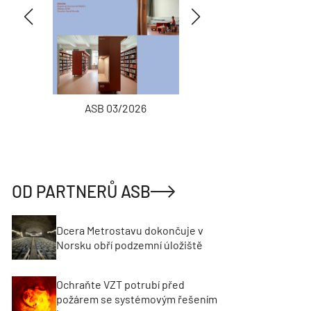
ASB 03/2026
INŽENÝRSKÉ
OD PARTNERŮ ASB
Dcera Metrostavu dokončuje v
Norsku obří podzemní úložiště
Ochraňte VZT potrubí před
požárem se systémovým řešením