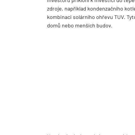
investorů přikloní k investici do tep
zdroje, například kondenzačního kotl
kombinaci solárního ohřevu TUV. Ty
domů nebo menších budov.