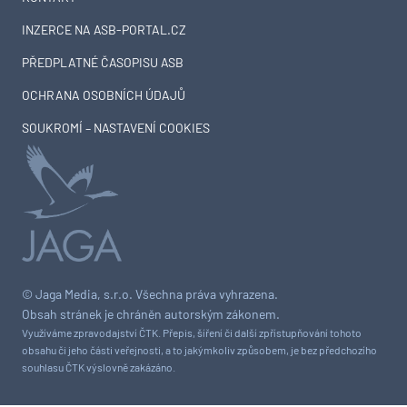
INZERCE NA ASB-PORTAL.CZ
PŘEDPLATNÉ ČASOPISU ASB
OCHRANA OSOBNÍCH ÚDAJŮ
SOUKROMÍ – NASTAVENÍ COOKIES
© Jaga Media, s.r.o. Všechna práva vyhrazena.
Obsah stránek je chráněn autorským zákonem.
Využíváme zpravodajství ČTK. Přepis, šíření či další zpřístupňování tohoto
obsahu či jeho části veřejnosti, a to jakýmkoliv způsobem, je bez předchozího
souhlasu ČTK výslovně zakázáno.