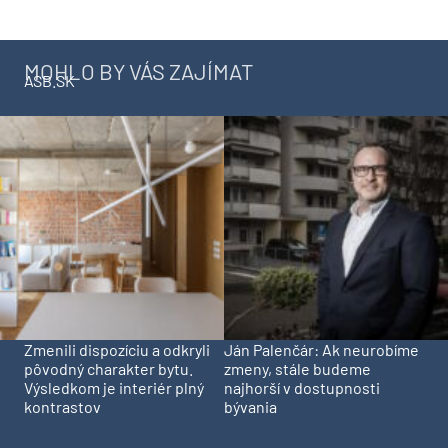
MOHLO BY VÁS ZAJÍMAT
ASB.SK
Zmenili dispozíciu a odkryli
Ján Palenčár: Ak neurobíme
pôvodný charakter bytu.
zmeny, stále budeme
Výsledkom je interiér plný
najhorší v dostupnosti
kontrastov
bývania