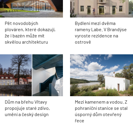
Pět novodobých
Bydlení mezi dvěma
plováren, které dokazují,
rameny Labe. V Brandýse
že i bazén může mít
vyroste rezidence na
skvělou architekturu
ostrově
Dům na břehu Vltavy
Mezi kamenem a vodou. Z
propojuje staré zdivo,
pohraniční stanice se stal
umění a český design
úsporný dům otevřený
řece