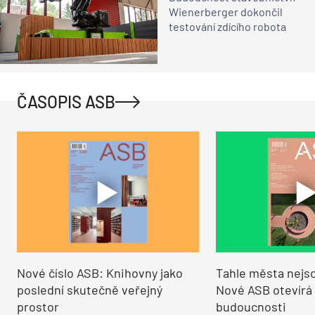
Wienerberger dokončil
testování zdícího robota
ČASOPIS ASB
Nové číslo ASB: Knihovny jako
Tahle města nejso
poslední skutečně veřejný
Nové ASB otevírá
prostor
budoucnosti