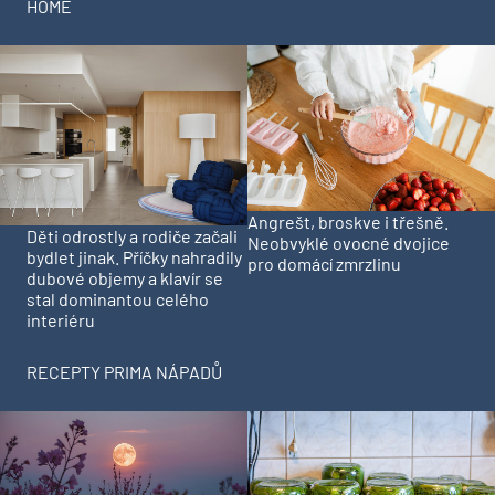
HOME
Angrešt, broskve i třešně.
Děti odrostly a rodiče začali
Neobvyklé ovocné dvojice
bydlet jinak. Příčky nahradily
pro domácí zmrzlinu
dubové objemy a klavír se
stal dominantou celého
interiéru
RECEPTY PRIMA NÁPADŮ