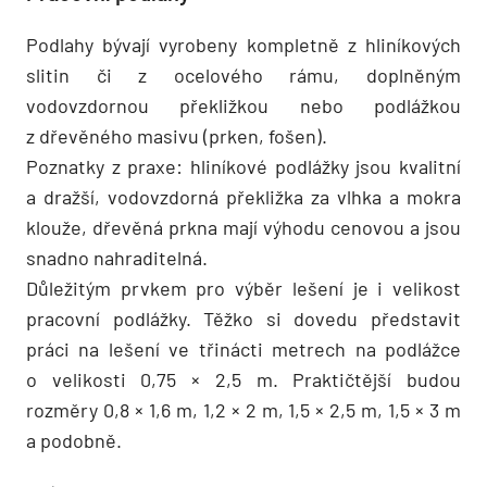
Podlahy bývají vyrobeny kompletně z hliníkových
slitin či z ocelového rámu, doplněným
vodovzdornou překližkou nebo podlážkou
z dřevěného masivu (prken, fošen).
Poznatky z praxe: hliníkové podlážky jsou kvalitní
a dražší, vodovzdorná překližka za vlhka a mokra
klouže, dřevěná prkna mají výhodu cenovou a jsou
snadno nahraditelná.
Důležitým prvkem pro výběr lešení je i velikost
pracovní podlážky. Těžko si dovedu představit
práci na lešení ve třinácti metrech na podlážce
o velikosti 0,75 × 2,5 m. Praktičtější budou
rozměry 0,8 × 1,6 m, 1,2 × 2 m, 1,5 × 2,5 m, 1,5 × 3 m
a podobně.