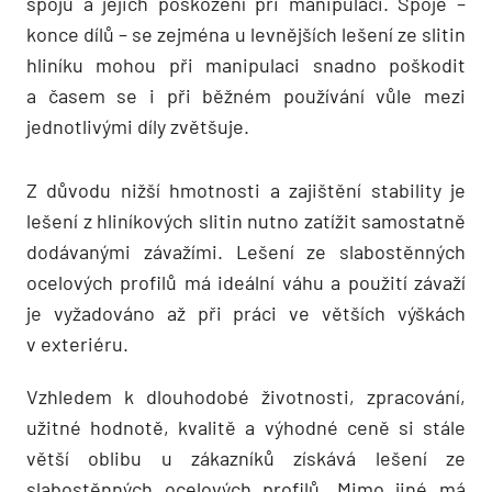
spojů a jejich poškození při manipulaci. Spoje –
konce dílů – se zejména u levnějších lešení ze slitin
hliníku mohou při manipulaci snad­no poškodit
a časem se i při běžném používání vůle mezi
jednotlivými díly zvětšuje.
Z důvodu nižší hmotnosti a zajištění stability je
lešení z hliníkových slitin nutno zatížit samostatně
dodávanými závažími. Lešení ze slabostěnných
ocelových profilů má ideální váhu a použití závaží
je vyžadováno až při práci ve větších výškách
v exteriéru.
Vzhledem k dlouhodobé životnosti, zpracování,
užitné hodnotě, kvalitě a výhodné ceně si stále
větší oblibu u zákazníků získává lešení ze
slabostěnných ocelových profilů. Mimo jiné má