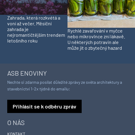
Zahrada, která rozkvétá a
voní až večer. Měsíční
zahrada je
Rychlé zavařování v myčce
nejromantičtějším trendem
nebo mikrovlnce zní lákavě.
letošního roku
U některých potravin ale
může jít o zbytečný hazard
ASB ENOVINY
Nechte si zdarma posílat důležité zprávy ze světa architektury a
stavebnictví 1-2x týdně do emailu:
Přihlásit se k odběru zpráv
O NÁS
KONTAKT