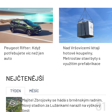
Peugeot Rifter: Když
Nad Vršovicemi létají
potřebujete víc než jen
hotové koupelny.
auto
Metrostav staví byty s
využitím prefabrikace
NEJČTENĚJŠÍ
TÝDEN
MĚSÍC
Majitel Zbrojovky se hádá s brněnským radním.
Nový stadion za Lužánkami narazil na výškový
limit