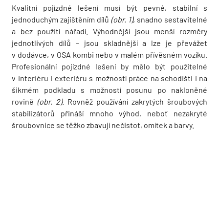
Kvalitní pojízdné lešení musí být pevné, stabilní s
jednoduchým zajištěním dílů
(obr. 1)
, snadno sestavitelné
a bez použití nářadí. Výhodnější jsou menší rozměry
jednotlivých dílů – jsou skladnější a lze je převážet
v dodávce, v OSA kombi nebo v malém přívěsném vozíku.
Profesionální pojízdné lešení by mělo být použitelné
v interiéru i exteriéru s možností práce na schodišti i na
šikmém podkladu s možností posunu po nakloněné
rovině
(obr. 2)
. Rovněž používání zakrytých šroubových
stabilizátorů přináší mnoho výhod, neboť nezakryté
šroubovnice se těžko zbavují nečistot, omítek a barvy.