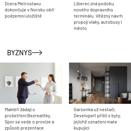
Dcera Metrostavu
Liberec zná podobu
dokončuje v Norsku obří
nového dopravního
podzemní úložiště
terminálu. Vítězný návrh
propojí vlaky, autobusy i
město
BYZNYS
Makléři žádají o
Garsonka už nestačí.
prošetření Bezrealitky.
Developeři přišli s byty,
Spor se vede o provize a
jejichž označení mate
způsob prezentace
kupující