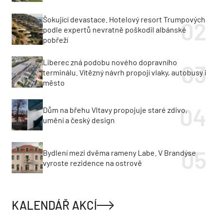
Šokující devastace. Hotelový resort Trumpových
podle expertů nevratně poškodil albánské
pobřeží
Liberec zná podobu nového dopravního
terminálu. Vítězný návrh propojí vlaky, autobusy i
město
Dům na břehu Vltavy propojuje staré zdivo,
umění a český design
Bydlení mezi dvěma rameny Labe. V Brandýse
vyroste rezidence na ostrově
KALENDÁŘ AKCÍ