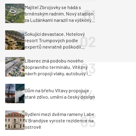
ka
Dopravní stavby
Majitel Zbrojovky se hádá s
brněnským radním. Nový stadion
objekty
tavby
za Lužánkami narazil na výškový
limit
unely
Geotechnika
Inženýrské sítě
Šokující devastace. Hotelový
resort Trumpových podle
expertů nevratně poškodil
albánské pobřeží
Liberec zná podobu nového
dopravního terminálu. Vítězný
návrh propojí vlaky, autobusy i
město
Dům na břehu Vltavy propojuje
staré zdivo, umění a český design
Bydlení mezi dvěma rameny Labe.
V Brandýse vyroste rezidence na
ostrově