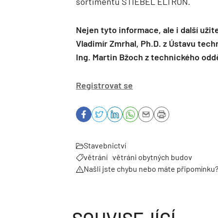
sortimentu STIEBEL ELTRON.
Nejen tyto informace, ale i další uži
Vladimír Zmrhal, Ph.D. z Ústavu techn
Ing. Martin Bžoch z technického od
Registrovat se
Stavebnictví
větrání
větráni obytných budov
Našli jste chybu nebo máte připomínku