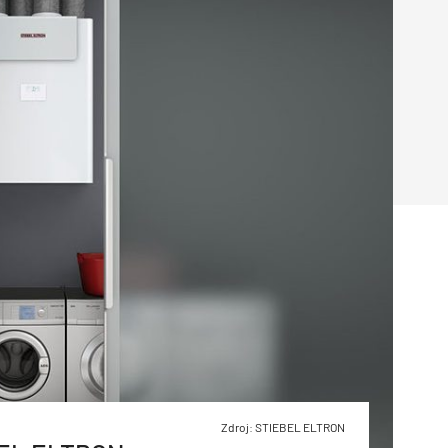
Poruchy střechy
Rekonstrukce střechy
Průmysl a logisti
Větrání a odvětrávání
Komíny
Historické stavby
Průmyslové 
Fasáda
Inženýrské s
Omítky
Doprava
Mosty
T
Zdroj: STIEBEL ELTRON