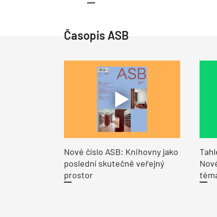
Časopis ASB
Nové číslo ASB: Knihovny jako
Tahl
poslední skutečně veřejný
Nové
prostor
tém