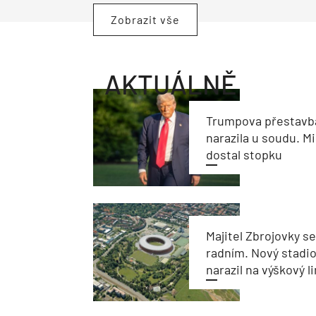
Zobrazit vše
AKTUÁLNĚ
Trumpova přestavb
narazila u soudu. Mi
dostal stopku
Majitel Zbrojovky s
radním. Nový stadi
narazil na výškový l