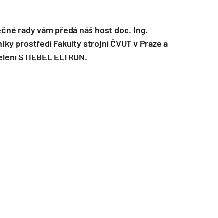
tečné rady vám předá náš host doc. Ing.
iky prostředí Fakulty strojní ČVUT v Praze a
dělení STIEBEL ELTRON.
TZB HAUSTECHNIK 02/2026
?