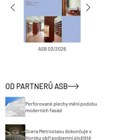
ASB 03/2026
INŽENÝRSKÉ
OD PARTNERŮ ASB
Perforované plechy mění podobu
moderních fasád
Dcera Metrostavu dokončuje v
Norsku obří podzemní úložiště