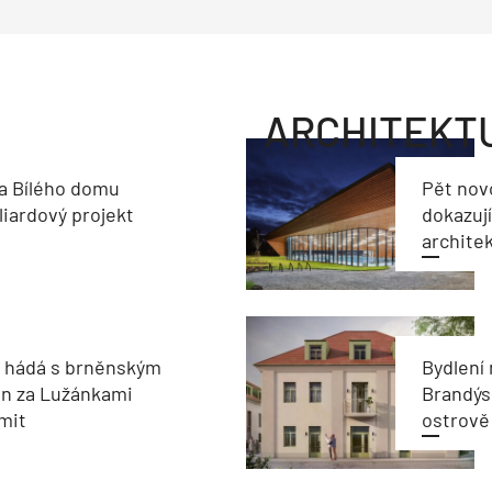
ARCHITEKT
a Bílého domu
Pět nov
liardový projekt
dokazují
archite
e hádá s brněnským
Bydlení
on za Lužánkami
Brandýs
imit
ostrově