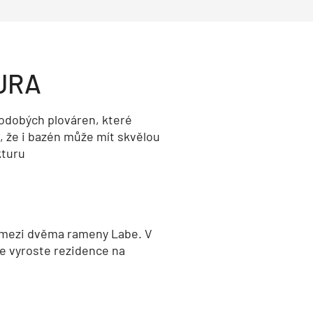
URA
odobých plováren, které
, že i bazén může mít skvělou
kturu
 mezi dvěma rameny Labe. V
e vyroste rezidence na