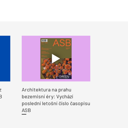
z
Architektura na prahu
B
bezemisní éry: Vychází
poslední letošní číslo časopisu
ASB