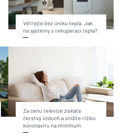
Větrejte bez úniku tepla. Jak
na systémy s rekuperací tepla?
Za cenu televize získáte
čerstvý vzduch a snížíte riziko
koronaviru na minimum