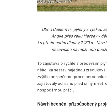
Obr. 1 Celkem tři pylony s výškou
Anglie přes řeku Mersey v dé
i s předmostím dlouhý 2 130 m. Nav
nezávislou na možnosti použi
To zajišťovalo rychlé a především pl
několika sestav najednou zredukoval
zvýšilo bezpečnost práce personálu n
zajišťovaly ochranu před silným vě
hospodárnou práci.
Návrh bednění přizpůsobený proj