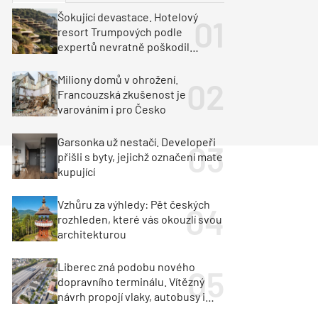
ka
Dopravní stavby
Šokující devastace. Hotelový
resort Trumpových podle
objekty
tavby
expertů nevratně poškodil
albánské pobřeží
unely
Geotechnika
Inženýrské sítě
Miliony domů v ohrožení.
Francouzská zkušenost je
varováním i pro Česko
Garsonka už nestačí. Developeři
přišli s byty, jejichž označení mate
kupující
Vzhůru za výhledy: Pět českých
rozhleden, které vás okouzlí svou
architekturou
Liberec zná podobu nového
dopravního terminálu. Vítězný
návrh propojí vlaky, autobusy i
město