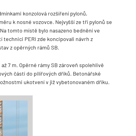
dmínkami konzolová rozšíření pylonů,
ěru k nosné vozovce. Nejvyšší ze tří pylonů se
m. Na tomto místě bylo nasazeno bednění ve
ští technici PERI zde koncipovali návrh z
tav z opěrných rámů SB.
ou až 7 m. Opěrné rámy SB zároveň spolehlivě
ových částí do pilířových dříků. Betonářské
možnostmi ukotvení v již vybetonovaném dříku.