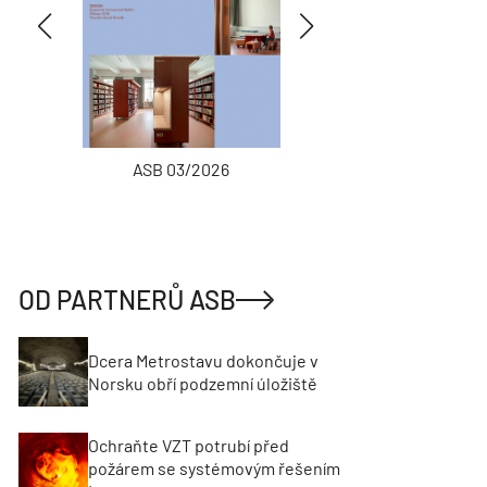
ASB 03/2026
INŽENÝRSKÉ
OD PARTNERŮ ASB
Dcera Metrostavu dokončuje v
Norsku obří podzemní úložiště
Ochraňte VZT potrubí před
požárem se systémovým řešením