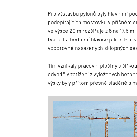
Pro výstavbu pylonů byly hlavními po
podepírajících mostovku v příčném sm
ve výšce 20 m rozšiřuje z 6 na 17,5 
tvaru T a bednění hlavice pilíře. Brit
vodorovně nasazených sklopných ses
Tím vznikaly pracovní plošiny s šířk
odváděly zatížení z vyložených beton
výšky byly přitom přesně sladěné s 