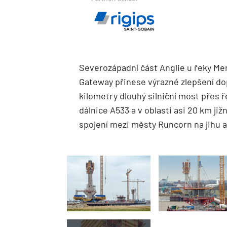
Severozápadní část Anglie u řeky Me
Gateway přinese výrazné zlepšení dop
kilometry dlouhý silniční most přes ř
dálnice A533 a v oblasti asi 20 km ji
spojení mezi městy Runcorn na jihu 