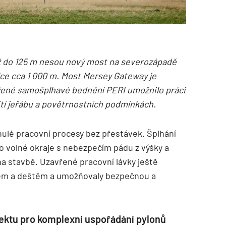
 až do 125 m nesou nový most na severozápadě
lce cca 1 000 m. Most Mersey Gateway je
ržené samošplhavé bednění PERI umožnilo práci
tí jeřábu a povětrnostních podmínkách.
ynulé pracovní procesy bez přestávek. Šplhání
o volné okraje s nebezpečím pádu z výšky a
a stavbě. Uzavřené pracovní lávky ještě
trem a deštěm a umožňovaly bezpečnou a
ektu pro komplexní uspořádání pylonů