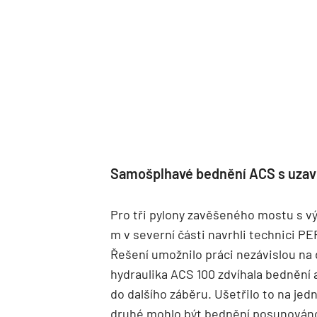
Samošplhavé bednění ACS s uzav
Pro tři pylony zavěšeného mostu s vý
m v severní části navrhli technici 
Řešení umožnilo práci nezávislou na 
hydraulika ACS 100 zdvíhala bednění 
do dalšího záběru. Ušetřilo to na je
druhé mohlo být bednění posunováno 