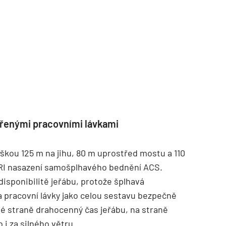
řenými pracovními lávkami
škou 125 m na jihu, 80 m uprostřed mostu a 110
PERI nasazení samošplhavého bednění ACS.
disponibilitě jeřábu, protože šplhavá
a pracovní lávky jako celou sestavu bezpečně
dné straně drahocenný čas jeřábu, na straně
i za silného větru.