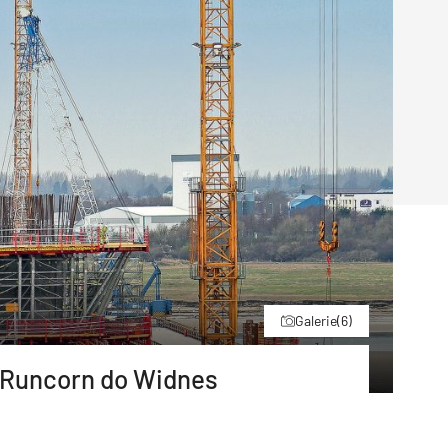
Poruchy střechy
Rekonstrukce střechy
Průmysl a logisti
Větrání a odvětrávání
Komíny
Historické stavby
Průmyslové 
Fasáda
Inženýrské s
Omítky
Doprava
Mosty
T
Galerie
(6)
 Runcorn do Widnes