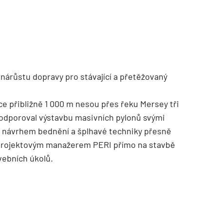
TZB HAUSTECHNIK 02/2026
nárůstu dopravy pro stávající a přetěžovaný
ce přibližně 1 000 m nesou přes řeku Mersey tři
podporoval výstavbu masivních pylonů svými
 a návrhem bednění a šplhavé techniky přesně
projektovým manažerem PERI přímo na stavbě
avebních úkolů.