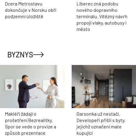
Dcera Metrostavu
Liberec zná podobu
dokončuje v Norsku obří
nového dopravního
podzemní úložiště
terminálu. Vítězný návrh
propojí vlaky, autobusy i
město
BYZNYS
Makléři žádají o
Garsonka už nestačí.
prošetření Bezrealitky.
Developeři přišli s byty,
Spor se vede o provize a
jejichž označení mate
způsob prezentace
kupující