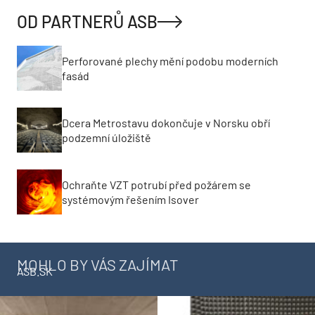
OD PARTNERŮ ASB
Perforované plechy mění podobu moderních
fasád
Dcera Metrostavu dokončuje v Norsku obří
podzemní úložiště
Ochraňte VZT potrubí před požárem se
systémovým řešením Isover
MOHLO BY VÁS ZAJÍMAT
ASB.SK