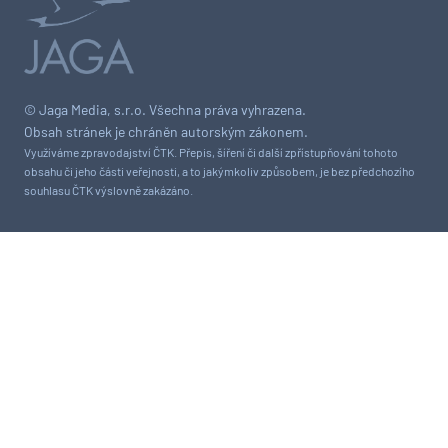
© Jaga Media, s.r.o. Všechna práva vyhrazena.
Obsah stránek je chráněn autorským zákonem.
Využíváme zpravodajství ČTK. Přepis, šíření či další zpřístupňování tohoto
obsahu či jeho části veřejnosti, a to jakýmkoliv způsobem, je bez předchozího
souhlasu ČTK výslovně zakázáno.