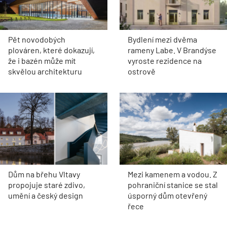
Pět novodobých
Bydlení mezi dvěma
plováren, které dokazují,
rameny Labe. V Brandýse
že i bazén může mít
vyroste rezidence na
skvělou architekturu
ostrově
Dům na břehu Vltavy
Mezi kamenem a vodou. Z
propojuje staré zdivo,
pohraniční stanice se stal
umění a český design
úsporný dům otevřený
řece