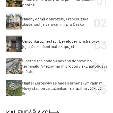
pobřeží
Miliony domů v ohrožení. Francouzská
zkušenost je varováním i pro Česko
Garsonka už nestačí. Developeři přišli s byty,
jejichž označení mate kupující
Liberec zná podobu nového dopravního
terminálu. Vítězný návrh propojí vlaky, autobusy i
město
Majitel Zbrojovky se hádá s brněnským radním.
Nový stadion za Lužánkami narazil na výškový
limit
KALENDÁŘ AKCÍ