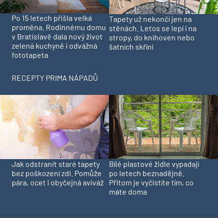
Po 15 letech přišla velká
Tapety už nekončí jen na
proměna. Rodinnému domu
stěnách. Letos se lepí i na
v Bratislavě dala nový život
stropy, do knihoven nebo
zelená kuchyně i odvážná
šatních skříní
fototapeta
RECEPTY PRIMA NÁPADŮ
Jak odstranit staré tapety
Bílé plastové židle vypadají
bez poškození zdi. Pomůže
po letech beznadějně.
pára, ocet i obyčejná aviváž
Přitom je vyčistíte tím, co
máte doma