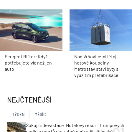
Peugeot Rifter: Když
Nad Vršovicemi létají
potřebujete víc než jen
hotové koupelny.
auto
Metrostav staví byty s
využitím prefabrikace
NEJČTENĚJŠÍ
TÝDEN
MĚSÍC
Šokující devastace. Hotelový resort Trumpových
podle expertů nevratně poškodil albánské