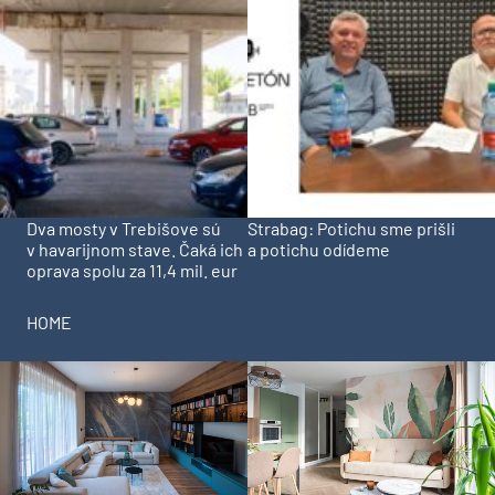
Dva mosty v Trebišove sú
Strabag: Potichu sme prišli
v havarijnom stave. Čaká ich
a potichu odídeme
oprava spolu za 11,4 mil. eur
HOME