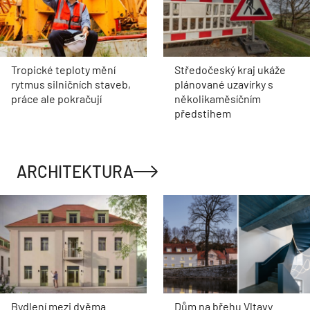
Tropické teploty mění
Středočeský kraj ukáže
rytmus silničních staveb,
plánované uzavírky s
práce ale pokračují
několikaměsíčním
předstihem
ARCHITEKTURA
Bydlení mezi dvěma
Dům na břehu Vltavy