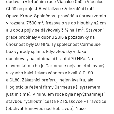
dodávala v letošním roce Viacalco C50 a Viacalco
CL90 na projekt Revitalizace železniční trati
Opava-Krnov. Společnost prováděla úpravu zemin
2
v rozsahu 7 500 m
, frézovalo se do hloubky 42 cm
2
a u obou pojiv se dávkovaly 3 % na 1 m
. Stavební
práce probíhaly v dubnu 2016 a požadavky na
únosnost byly 50 MPa. Ty společnost Carmeuse
bez výhrady splnila, když zkoušky v tlaku
dosahovaly na minimální hranici 70 MPa. Na
slovenském trhu je Carmeuse nejvíce etablovaný
s vysoko kalcitickým vápnem v kvalitě CL90
a CL80. Zákazníci preferují nejen kvalitu, ale
i logistické řešení firmy Carmeuse (i systémem
just in time). V minulém roce byla nejvýznamnější
stavbou rychlostní cesta R2 Ruskovce – Pravotice
(obchvat Bánoviec nad Bebravou). Naše