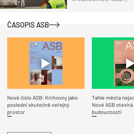
– monitoring a
pasportizace
ČASOPIS ASB
Nové číslo ASB: Knihovny jako
Tahle města nejso
poslední skutečně veřejný
Nové ASB otevírá
prostor
budoucnosti