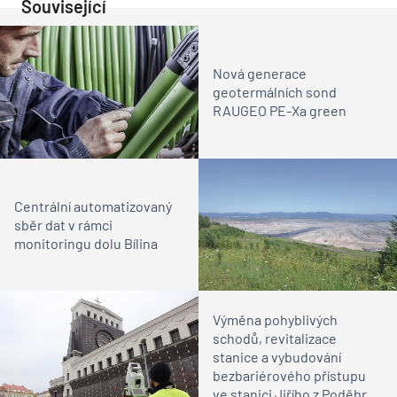
Související
Nová generace
geotermálních sond
RAUGEO PE-Xa green
Centrální automatizovaný
sběr dat v rámci
monitoringu dolu Bílina
Výměna pohyblivých
schodů, revitalizace
stanice a vybudování
bezbariérového přístupu
ve stanici Jiřího z Poděbrad