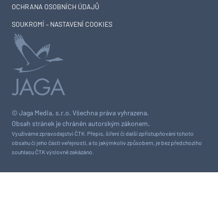
OCHRANA OSOBNÍCH ÚDAJŮ
SOUKROMÍ – NASTAVENÍ COOKIES
© Jaga Media, s.r.o. Všechna práva vyhrazena.
Obsah stránek je chráněn autorským zákonem.
Využíváme zpravodajství ČTK. Přepis, šíření či další zpřístupňování tohoto
obsahu či jeho části veřejnosti, a to jakýmkoliv způsobem, je bez předchozího
souhlasu ČTK výslovně zakázáno.