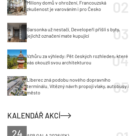
Miliony domů v ohrožení. Francouzská
zkušenost je varováním i pro Česko
Garsonka už nestačí. Developeři přišli s byty,
jejichž označení mate kupující
Vzhůru za výhledy: Pět českých rozhleden, které
vás okouzlí svou architekturou
Liberec zná podobu nového dopravního
terminálu. Vítězný návrh propojí vlaky, autobusy i
město
KALENDÁŘ AKCÍ
24
ASB GALA 2026 (SK)