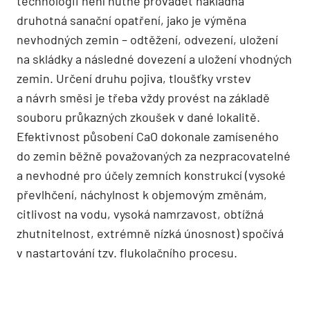
technologii není nutné provádět nákladná
druhotná sanační opatření, jako je výměna
nevhodných zemin – odtěžení, odvezení, uložení
na skládky a následné dovezení a uložení vhodných
zemin. Určení druhu pojiva, tloušťky vrstev
a návrh směsi je třeba vždy provést na základě
souboru průkazných zkoušek v dané lokalitě.
Efektivnost působení CaO dokonale zamíseného
do zemin běžně považovaných za nezpracovatelné
a nevhodné pro účely zemních konstrukcí (vysoké
převlhčení, náchylnost k objemovým změnám,
citlivost na vodu, vysoká namrzavost, obtížná
zhutnitelnost, extrémně nízká únosnost) spočívá
v nastartování tzv. flukolačního procesu.