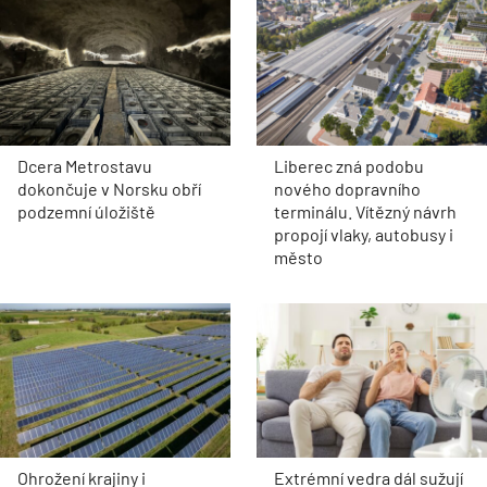
Dcera Metrostavu
Liberec zná podobu
dokončuje v Norsku obří
nového dopravního
podzemní úložiště
terminálu. Vítězný návrh
propojí vlaky, autobusy i
město
Ohrožení krajiny i
Extrémní vedra dál sužují