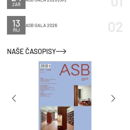
ZÁŘ
13
ASB GALA 2026
ŘÍJ
NAŠE ČASOPISY