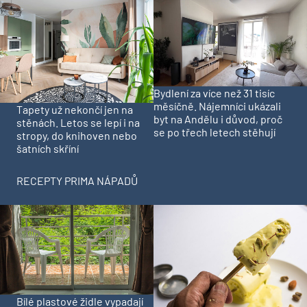
Bydlení za více než 31 tisíc
měsíčně. Nájemníci ukázali
Tapety už nekončí jen na
byt na Andělu i důvod, proč
stěnách. Letos se lepí i na
se po třech letech stěhují
stropy, do knihoven nebo
šatních skříní
RECEPTY PRIMA NÁPADŮ
Bílé plastové židle vypadají