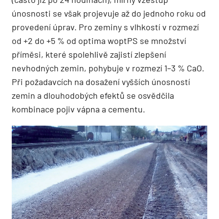
únosnosti se však projevuje až do jednoho roku od
provedení úprav. Pro zeminy s vlhkostí v rozmezí
od +2 do +5 % od optima woptPS se množství
příměsi, které spolehlivě zajistí zlepšení
nevhodných zemin, pohybuje v rozmezí 1–3 % CaO.
Při požadavcích na dosažení vyšších únosností
zemin a dlouhodobých efektů se osvědčila
kombinace pojiv vápna a cementu.