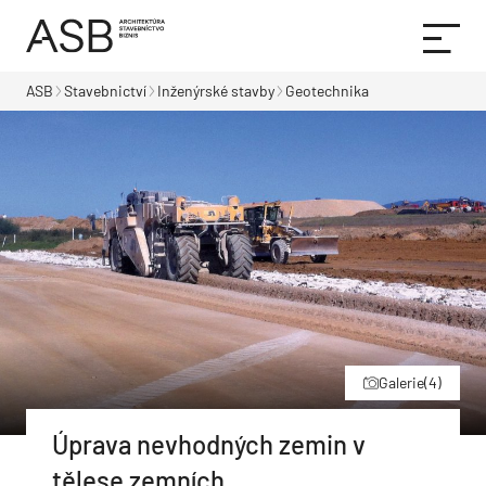
ASB
Stavebnictví
Inženýrské stavby
Geotechnika
Galerie
(4)
Úprava nevhodných zemin v
tělese zemních