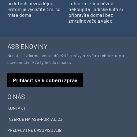
Tuhle zmrzlinu běžně
po letech beznadějně.
nekoupíte. Indické kulfi si
Přitom je vyčistíte tím, co
připravíte doma i bez
máte doma
zmrzlinovače a vajec
ASB ENOVINY
Nechte si zdarma posílat důležité zprávy ze světa architektury a
stavebnictví 1-2x týdně do emailu:
Přihlásit se k odběru zpráv
O NÁS
KONTAKT
INZERCE NA ASB-PORTAL.CZ
PŘEDPLATNÉ ČASOPISU ASB