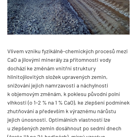
Vlivem vzniku fyzikálně-chemických procesů mezi
CaO a jílovými minerály za přítomnosti vody
dochází ke změnám vnitřní struktury
hlinitojílovitých složek upravených zemin,
snižování jejich namrzavosti a náchylnosti
k objemovým změnám, k poklesu původní polní
vlhkosti (o 1–2 % na 1 % CaO), ke zlepšení podmínek
zhutňování a především k výraznému nárůstu
jejich únosnosti. Optimálních vlastností lze
u zlepšených zemin dosáhnout po sedmi dnech
(často již po 24 hodinách), mírný vzestup