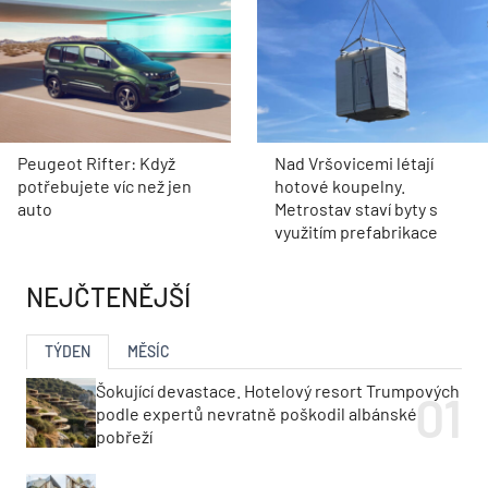
Peugeot Rifter: Když
Nad Vršovicemi létají
potřebujete víc než jen
hotové koupelny.
auto
Metrostav staví byty s
využitím prefabrikace
NEJČTENĚJŠÍ
TÝDEN
MĚSÍC
Šokující devastace. Hotelový resort Trumpových
podle expertů nevratně poškodil albánské
pobřeží