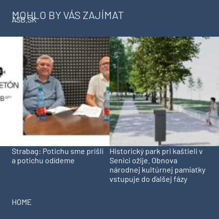
MOHLO BY VÁS ZAJÍMAT
ASB.SK
Strabag: Potichu sme prišli
Historický park pri kaštieli v
a potichu odídeme
Senici ožije. Obnova
národnej kultúrnej pamiatky
vstupuje do ďalšej fázy
HOME