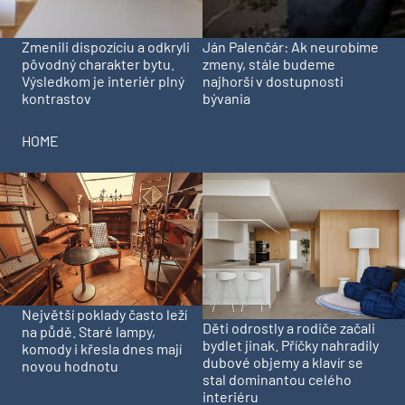
Zmenili dispozíciu a odkryli
Ján Palenčár: Ak neurobíme
pôvodný charakter bytu.
zmeny, stále budeme
Výsledkom je interiér plný
najhorší v dostupnosti
kontrastov
bývania
HOME
Největší poklady často leží
Děti odrostly a rodiče začali
na půdě. Staré lampy,
bydlet jinak. Příčky nahradily
komody i křesla dnes mají
dubové objemy a klavír se
novou hodnotu
stal dominantou celého
interiéru