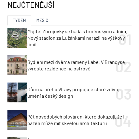
NEJČTENĚJŠÍ
TÝDEN
MĚSÍC
Majitel Zbrojovky se hádá s brněnským radním.
Nový stadion za Lužánkami narazil na výškový
limit
Bydlení mezi dvěma rameny Labe. V Brandýse
vyroste rezidence na ostrově
Dům na břehu Vltavy propojuje staré zdivo,
umění a český design
Pět novodobých plováren, které dokazují, že i
bazén může mít skvělou architekturu