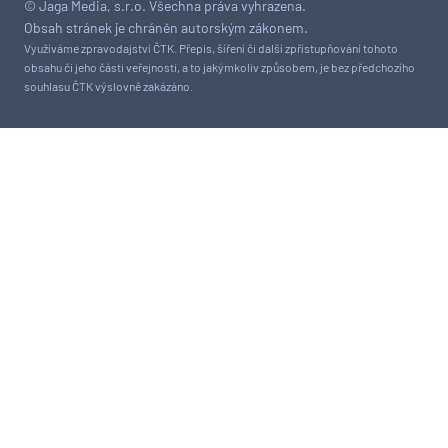
© Jaga Media, s.r.o. Všechna práva vyhrazena.
Obsah stránek je chráněn autorským zákonem.
Využíváme zpravodajství ČTK. Přepis, šíření či další zpřístupňování tohoto
obsahu či jeho části veřejnosti, a to jakýmkoliv způsobem, je bez předchozího
souhlasu ČTK výslovně zakázáno.