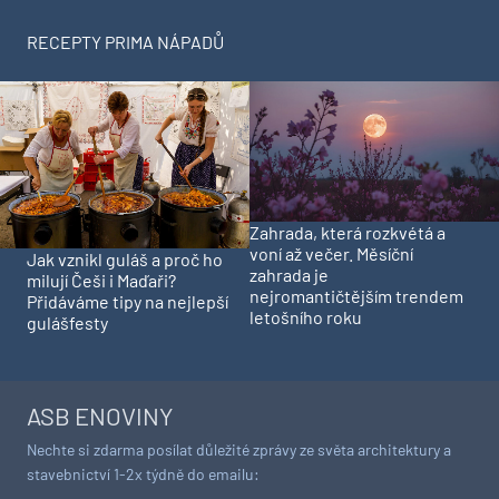
RECEPTY PRIMA NÁPADŮ
Zahrada, která rozkvétá a
voní až večer. Měsíční
Jak vznikl guláš a proč ho
zahrada je
milují Češi i Maďaři?
nejromantičtějším trendem
Přidáváme tipy na nejlepší
letošního roku
gulášfesty
ASB ENOVINY
Nechte si zdarma posílat důležité zprávy ze světa architektury a
stavebnictví 1-2x týdně do emailu: