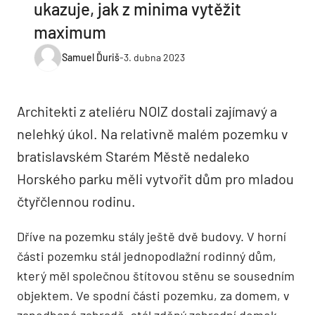
ukazuje, jak z minima vytěžit
maximum
Samuel Ďuriš
-
3. dubna 2023
Architekti z ateliéru NOIZ dostali zajímavý a
nelehký úkol. Na relativně malém pozemku v
bratislavském Starém Městě nedaleko
Horského parku měli vytvořit dům pro mladou
čtyřčlennou rodinu.
Dříve na pozemku stály ještě dvě budovy. V horní
části pozemku stál jednopodlažní rodinný dům,
který měl společnou štítovou stěnu se sousedním
objektem. Ve spodní části pozemku, za domem, v
zanedbané zahradě, stál zděný zahradní domek.