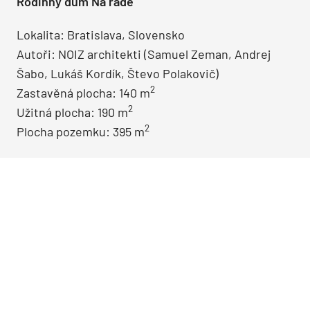
Rodinný dům Na rade
Lokalita: Bratislava, Slovensko
Autoři: NOIZ architekti (Samuel Zeman, Andrej
Šabo, Lukáš Kordík, Števo Polakovič)
2
Zastavěná plocha: 140 m
2
Užitná plocha: 190 m
2
Plocha pozemku: 395 m