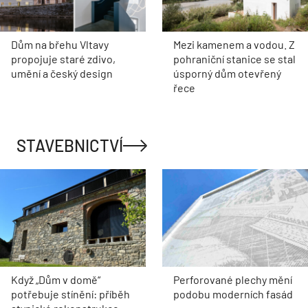
Dům na břehu Vltavy
Mezi kamenem a vodou. Z
propojuje staré zdivo,
pohraniční stanice se stal
umění a český design
úsporný dům otevřený
řece
STAVEBNICTVÍ
Když „Dům v domě“
Perforované plechy mění
potřebuje stínění: příběh
podobu moderních fasád