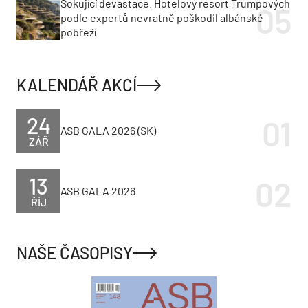
Šokující devastace. Hotelový resort Trumpových
podle expertů nevratně poškodil albánské
pobřeží
KALENDÁŘ AKCÍ
24
ASB GALA 2026 (SK)
ZÁŘ
13
ASB GALA 2026
ŘÍJ
NAŠE ČASOPISY