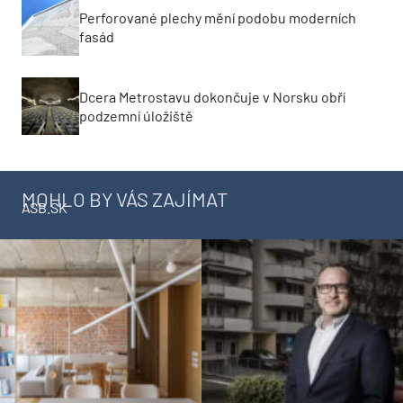
Perforované plechy mění podobu moderních
fasád
Dcera Metrostavu dokončuje v Norsku obří
podzemní úložiště
MOHLO BY VÁS ZAJÍMAT
ASB.SK