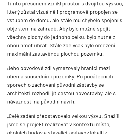
Tímto přesunem vznikl prostor s dvojitou výškou,
který zůstal vizuálně i programově propojen se
vstupem do domu, ale stále mu chybělo spojení s
objektem na zahradě. Aby bylo možné spojit
všechny plochy do jednoho celku, bylo nutné z
obou hmot ubrat. Stále zde však bylo omezení
maximální zastavěnou plochou pozemku.
Jeho obvodové zdi vymezovaly hranici mezi
oběma sousedními pozemky. Po počátečních
sporech o zachování původní zástavby se
architekti rozhodli jít cestou novostavby, ale s
návazností na původní návrh.
„Celé zadání představovalo velkou výzvu. Snažili
jsme se projekt realizovat v kontextu místa,
okolních budov a stávající zástavby lokality.