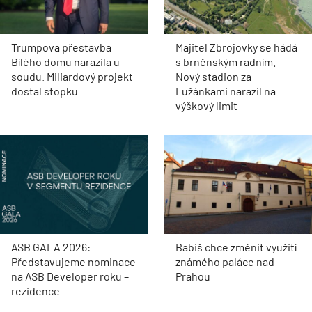
Trumpova přestavba
Majitel Zbrojovky se hádá
Bílého domu narazila u
s brněnským radním.
soudu. Miliardový projekt
Nový stadion za
dostal stopku
Lužánkami narazil na
výškový limit
ASB GALA 2026:
Babiš chce změnit využití
Představujeme nominace
známého paláce nad
na ASB Developer roku –
Prahou
rezidence