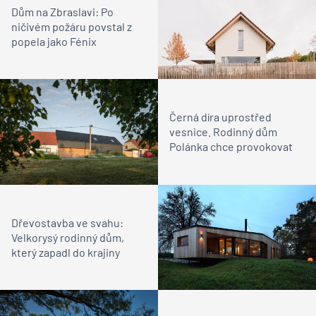
Dům na Zbraslavi: Po
ničivém požáru povstal z
popela jako Fénix
Černá díra uprostřed
vesnice. Rodinný dům
Polánka chce provokovat
Dřevostavba ve svahu:
Velkorysý rodinný dům,
který zapadl do krajiny