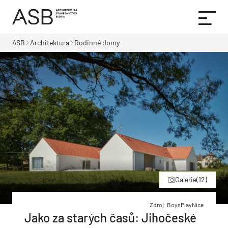
ASB
Architektura
Rodinné domy
Galerie
(12)
Zdroj: BoysPlayNice
Jako za starých časů: Jihočeské