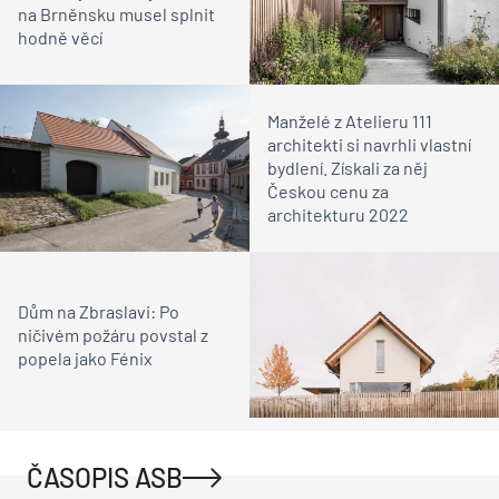
na Brněnsku musel splnit
hodně věcí
Manželé z Atelieru 111
architekti si navrhli vlastní
bydlení. Získali za něj
Českou cenu za
architekturu 2022
Dům na Zbraslavi: Po
ničivém požáru povstal z
popela jako Fénix
ČASOPIS ASB