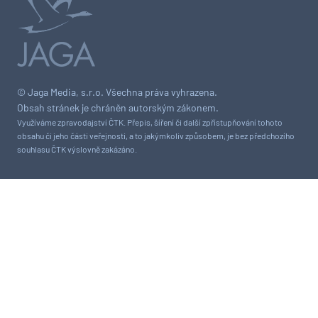
© Jaga Media, s.r.o. Všechna práva vyhrazena.
Obsah stránek je chráněn autorským zákonem.
Využíváme zpravodajství ČTK. Přepis, šíření či další zpřístupňování tohoto
obsahu či jeho části veřejnosti, a to jakýmkoliv způsobem, je bez předchozího
souhlasu ČTK výslovně zakázáno.