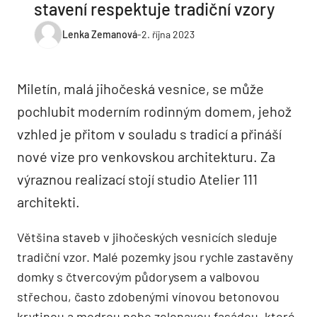
stavení respektuje tradiční vzory
Lenka Zemanová
-
2. října 2023
Miletín, malá jihočeská vesnice, se může
pochlubit moderním rodinným domem, jehož
vzhled je přitom v souladu s tradicí a přináší
nové vize pro venkovskou architekturu. Za
výraznou realizací stojí studio Atelier 111
architekti.
Většina staveb v jihočeských vesnicích sleduje
tradiční vzor. Malé pozemky jsou rychle zastavěny
domky s čtvercovým půdorysem a valbovou
střechou, často zdobenými vínovou betonovou
krytinou a modrou nebo zelenavou fasádou, které