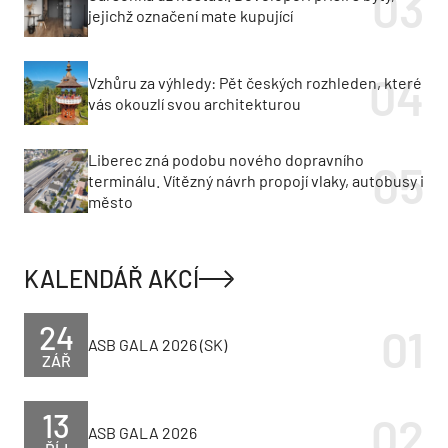
jejichž označení mate kupující
Vzhůru za výhledy: Pět českých rozhleden, které
vás okouzlí svou architekturou
Liberec zná podobu nového dopravního
terminálu. Vítězný návrh propojí vlaky, autobusy i
město
KALENDÁŘ AKCÍ
24
ASB GALA 2026 (SK)
ZÁŘ
13
ASB GALA 2026