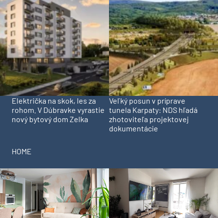
Električka na skok, les za
Veľký posun v príprave
rohom. V Dúbravke vyrastie
tunela Karpaty: NDS hľadá
nový bytový dom Zelka
zhotoviteľa projektovej
dokumentácie
HOME