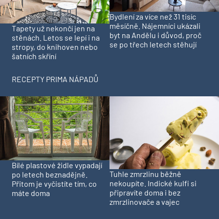
Bydlení za více než 31 tisíc
měsíčně. Nájemníci ukázali
Tapety už nekončí jen na
byt na Andělu i důvod, proč
stěnách. Letos se lepí i na
se po třech letech stěhují
stropy, do knihoven nebo
šatních skříní
RECEPTY PRIMA NÁPADŮ
Bílé plastové židle vypadají
Tuhle zmrzlinu běžně
po letech beznadějně.
nekoupíte. Indické kulfi si
Přitom je vyčistíte tím, co
připravíte doma i bez
máte doma
zmrzlinovače a vajec