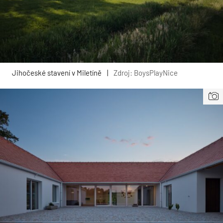
Jihočeské stavení v Miletíně
|
Zdroj: BoysPlayNice