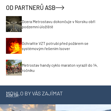
OD PARTNERŮ ASB
Dcera Metrostavu dokončuje v Norsku obří
podzemní úložiště
Ochraňte VZT potrubí před požárem se
systémovým řešením Isover
Metrostav handy cyklo maraton vyrazil do 14.
ročníku
MOHLO BY VÁS ZAJÍMAT
ASB.SK