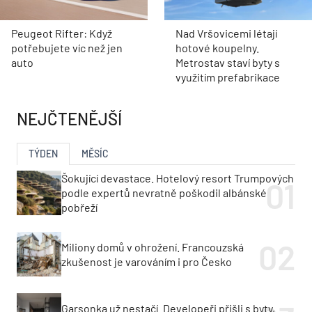
Peugeot Rifter: Když
Nad Vršovicemi létají
potřebujete víc než jen
hotové koupelny.
auto
Metrostav staví byty s
využitím prefabrikace
NEJČTENĚJŠÍ
TÝDEN
MĚSÍC
Šokující devastace. Hotelový resort Trumpových
podle expertů nevratně poškodil albánské
pobřeží
Miliony domů v ohrožení. Francouzská
zkušenost je varováním i pro Česko
Garsonka už nestačí. Developeři přišli s byty,