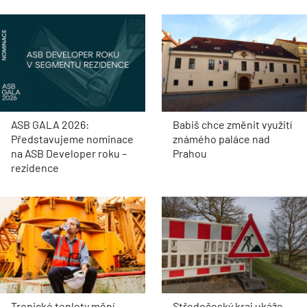
ASB GALA 2026:
Babiš chce změnit využití
Představujeme nominace
známého paláce nad
na ASB Developer roku –
Prahou
rezidence
Tropické teploty mění
Středočeský kraj ukáže