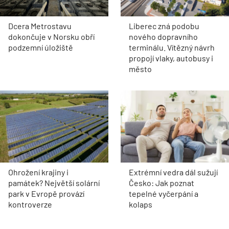
Dcera Metrostavu
Liberec zná podobu
dokončuje v Norsku obří
nového dopravního
podzemní úložiště
terminálu. Vítězný návrh
propojí vlaky, autobusy i
město
Ohrožení krajiny i
Extrémní vedra dál sužují
památek? Největší solární
Česko: Jak poznat
park v Evropě provází
tepelné vyčerpání a
kontroverze
kolaps