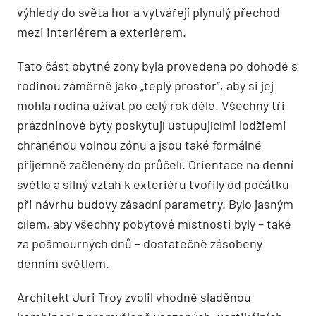
výhledy do světa hor a vytvářejí plynulý přechod
mezi interiérem a exteriérem.
Tato část obytné zóny byla provedena po dohodě s
rodinou záměrně jako „teplý prostor“, aby si jej
mohla rodina užívat po celý rok déle. Všechny tři
prázdninové byty poskytují ustupujícími lodžiemi
chráněnou volnou zónu a jsou také formálně
příjemně začleněny do průčelí. Orientace na denní
světlo a silný vztah k exteriéru tvořily od počátku
při návrhu budovy zásadní parametry. Bylo jasným
cílem, aby všechny pobytové místnosti byly – také
za pošmourných dnů – dostatečně zásobeny
denním světlem.
Architekt Juri Troy zvolil vhodně sladěnou