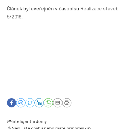
Článek byl uveřejněn v časopisu
Realizace staveb
5/2016
.
Inteligentní domy
Našli jste chybu nebo máte připomínku?