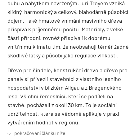
dubu a nábytkem navrženým Juri Troyem vzniká
klidný, harmonický a celkový, blahodárně působící
dojem. Také hmatové vnímání masivního dřeva
přispívá k příjemnému pocitu. Materiály, z velké
části přírodní, rovněž přispívají k dobrému
vnitřnímu klimatu tím, že neobsahují téměř žádné
škodlivé látky a působí jako regulace vlhkosti.
Dřevo pro šindele, konstrukční dřevo a dřevo pro
panely si přivezli stavebníci z vlastního lesního
hospodářství v blízkém Allgäu a z Bregenckého
lesa. Všichni řemeslníci, kteří se podíleli na
stavbě, pocházeli z okolí 30 km. To je sociální
udržitelnost, která se vědomě aplikuje v praxi
vytvářením hodnot v regionu.