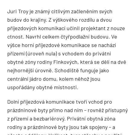
Juri Troy je známý citlivým začleněním svých
budov do krajiny. Z výškového rozdílu a dvou
příjezdových komunikací učinil projektant z nouze
ctnost. Navrhl celkem čtyřpodlažní budovu. Ve
výšce horní příjezdové komunikace se nachází
přízemí (úroveň nula) s vchodem do privátní
obytné zóny rodiny Finkových, která se dělí na dvě
nejhornější úrovně. Schodiště funguje jako
centrální jádro domu, kolem něhož jsou
uspořádány obytné místnosti.
Dolní příjezdová komunikace tvoří vchod pro
prázdninové byty přímo nad ním – rovněž přístupný
z přízemí a bezbariérový. Privátní obytná zóna
rodiny a prázdninové byty jsou tak spojeny – a