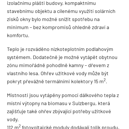
izolačnímu plášti budovy, kompaktnímu
stavebnímu objektu a cílenému využití solárních
zisků okny bylo možné snížit spotřebu na
minimum – bez kompromisů ohledně zdraví a
komfortu.
Teplo je rozváděno nízkoteplotním podlahovým
systémem. Dodatečně je možné vytápět obytnou
zónu mimořádně pohodlně kamny – dřevem z
vlastního lesa. Ohřev užitkové vody může být
2
pokryt převážně termálními kolektory 15 m
.
Místnosti jsou vytápěny pomocí dálkového tepla z
místní výtopny na biomasu v Sulzbergu, která
zajišťuje také ohřev zbývající potřeby užitkové
vody.
2
112 m
fotovoltaické moduly dodávají tolik proudu,