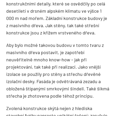
konstrukčními detaily, které se osvědčily po celá
desetiletí v drsném alpském klimatu ve výšce 1
000 m nad mořem. Základní konstrukce budovy je
z masivního dřeva. Jak stěny, tak také střešní
konstrukce jsou z křížem vrstveného dřeva.
Aby bylo možné takovou budovu v tomto tvaru z
masivního dřeva postavit, je zapotřebí
neuvěřitelně mnoho know-how – jak při
projektování, tak také při realizaci. Jako vnější
izolace se použily pro stěny a střechu dřevěné
izolační desky. Fasáda je odvětrávaná zezadu a
obložená štípanými smrkovými šindeli. Také šikmá
střecha je zhotovena podle téhož principu.
Zvolená konstrukce skýtá nejen z hlediska
stavební fyziky naprosto unikátní řešení: zaručuje