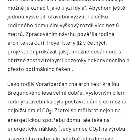
možné je označit jako „ryzí idyla“. Abychom ještě
jednou vysvětlili stavební výzvu: na délku
rodinného domu činí výškový rozdíl více než 6
metrů. Zpracováním návrhu pověřila rodina
architekta Juri Troye, který již v četných
projektech prokázal, jak je možné dosáhnout s
obtížně zastavitelnými pozemky nekonvenčního a
přesto optimálního řešení.
Jako rodilý Vorarlberčan zná architekt krajinu
Bregenckého lesa velmi dobře. Výslovným cílem
rodiny-stavebníka bylo postavit dům s co možná
nejnižší emisí CO
. Zřetel se měl brát nejen na
2
energetickou spotřebu domu, ale také na
energetické náklady (tedy emise CO
) na výrobu
2
stavebního materiálu, včetně jeho dopravy.