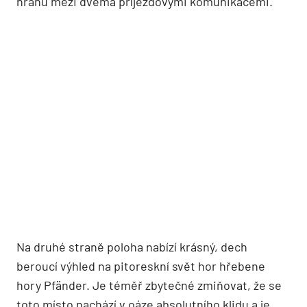
hranu mezi dvěma příjezdovými komunikacemi.
Na druhé straně poloha nabízí krásný, dech
beroucí výhled na pitoreskní svět hor hřebene
hory Pfänder. Je téměř zbytečné zmiňovat, že se
toto místo nachází v oáze absolutního klidu a je