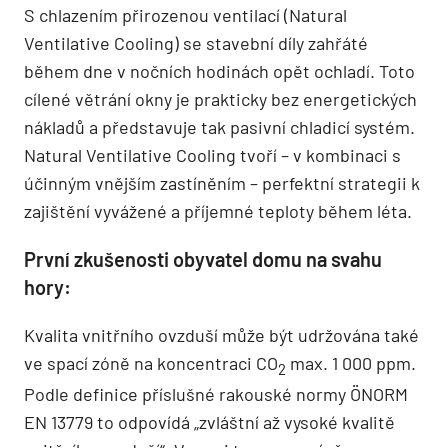
S chlazením přirozenou ventilací (Natural
Ventilative Cooling) se stavební díly zahřáté
během dne v nočních hodinách opět ochladí. Toto
cílené větrání okny je prakticky bez energetických
nákladů a představuje tak pasivní chladicí systém.
Natural Ventilative Cooling tvoří – v kombinaci s
účinným vnějším zastíněním – perfektní strategii k
zajištění vyvážené a příjemné teploty během léta.
První zkušenosti obyvatel domu na svahu
hory:
Kvalita vnitřního ovzduší může být udržována také
ve spací zóně na koncentraci CO
max. 1 000 ppm.
2
Podle definice příslušné rakouské normy ÖNORM
EN 13779 to odpovídá „zvláštní až vysoké kvalitě