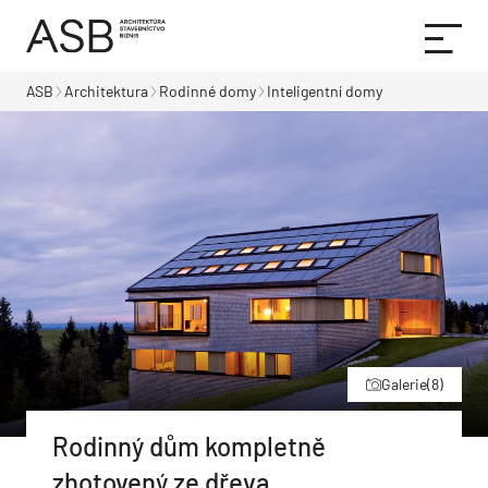
ASB
Architektura
Rodinné domy
Inteligentní domy
Galerie
(8)
Rodinný dům kompletně
zhotovený ze dřeva