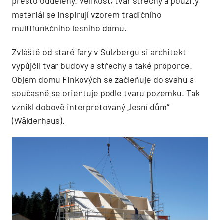
přesto odděleny. Velikost, tvar střechy a použitý
materiál se inspirují vzorem tradičního
multifunkčního lesního domu.
Zvláště od staré fary v Sulzbergu si architekt
vypůjčil tvar budovy a střechy a také proporce.
Objem domu Finkových se začleňuje do svahu a
současně se orientuje podle tvaru pozemku. Tak
vznikl dobově interpretovaný „lesní dům“
(Wälderhaus).