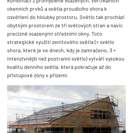
kombinaci z promyšleně vsazených, vertikálních
okenních prvků a světla proudícího shora k
osvětlení do hloubky prostoru. Světlo tak prochází
obytným prostorem ze tří světových stran a navíc
precizně vsazenými střešními okny. Toto
strategické využití zenitového světla (= světlo
shora, které je ve dnech, kdy je zamračeno, 3 ×
intenzivnější než postranní světlo) vytváří vysokou
kvalitu denního světla, která pokračuje až do
přístupové zóny v přízemí.