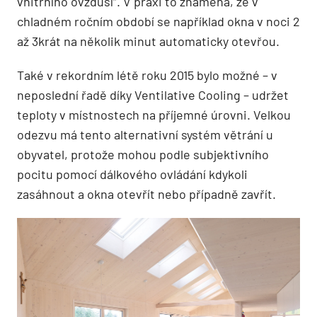
vnitřního ovzduší“. V praxi to znamená, že v
chladném ročním období se například okna v noci 2
až 3krát na několik minut automaticky otevřou.
Také v rekordním létě roku 2015 bylo možné – v
neposlední řadě díky Ventilative Cooling – udržet
teploty v místnostech na příjemné úrovni. Velkou
odezvu má tento alternativní systém větrání u
obyvatel, protože mohou podle subjektivního
pocitu pomocí dálkového ovládání kdykoli
zasáhnout a okna otevřít nebo případně zavřít.