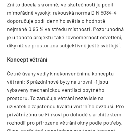
Zní to docela skromně, ve skutečnosti je podíl
mimořádně vysoký: rakouská norma DIN 5034-4
doporučuje podíl denního světla o hodnotě
nejméně 0,95 % ve středu místnosti. Pozoruhodná
je u tohoto projektu také rovnoměrnost osvětlení,
díky níž se prostor zdá subjektivně ještě světlejší.
Koncept větrání
Četné úvahy vedly k nekonvenčnímu konceptu
větrání: 3 prázdninové byty na úrovni -1 jsou
vybaveny mechanickou ventilací obytného
prostoru. To zaručuje větrání nezávisle na
uživateli a zajištěnou kvalitu vnitřního ovzduší. Pro
privátní zónu se Finkovi po dohodě s architektem
rozhodli pro přirozené větrání okny podle potřeby.
Okna, perfektně uspořádaná pro tento koncept