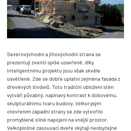
Severovýchodní a jihovýchodní strana se
prezentují zvenčí spíše uzavřeně, díky
inteligentnímu projektu jsou však skvěle
osvětlené. Zde se dobře uplatní zejména fasáda z
dřevěných šindelů. Toto tradiční obložení stěn
vytváří půvabný, napínavý kontrast k dobovému,
skulpturálnímu tvaru budovy. Velkorysým
otevřením západní strany se zde vytvořilo
promyšleně silné napojení na vnější prostor.
Velkoplošné zasouvací dveře skýtají neobyčejné