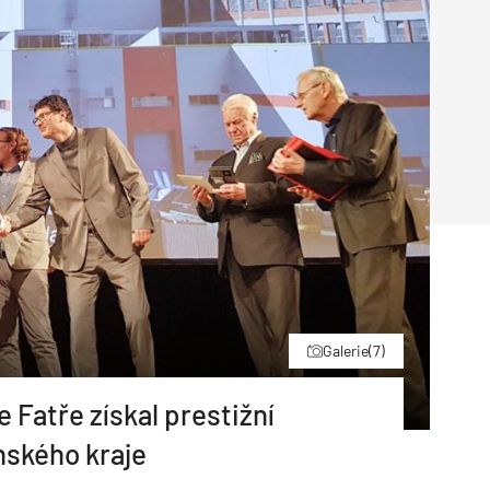
Poruchy střechy
Rekonstrukce střechy
Průmysl a logisti
Větrání a odvětrávání
Komíny
Historické stavby
Průmyslové 
Fasáda
Inženýrské s
Omítky
Doprava
Mosty
T
Galerie
(7)
 Fatře získal prestižní
nského kraje