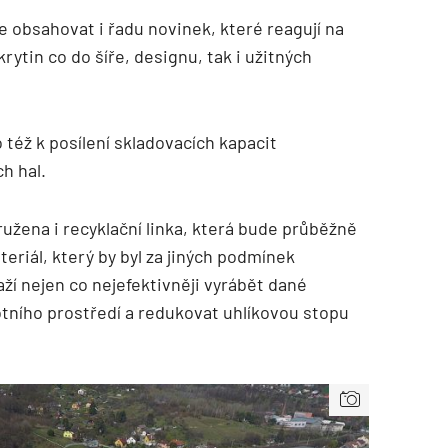
e obsahovat i řadu novinek, které reagují na
rytin co do šíře, designu, tak i užitných
 též k posílení skladovacích kapacit
h hal.
družena i recyklační linka, která bude průběžně
eriál, který by byl za jiných podmínek
ží nejen co nejefektivněji vyrábět dané
votního prostředí a redukovat uhlíkovou stopu