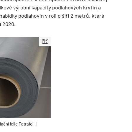
lkové výrobní kapacity
podlahových krytin
a
í nabídky podlahovin v roli o šíři 2 metrů, které
u 2020.
ační folie Fatrafol
|