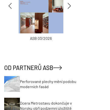
ASB 03/2026
INŽENÝRSKÉ
OD PARTNERŮ ASB
Perforované plechy mění podobu
moderních fasád
Dcera Metrostavu dokončuje v
Norsku obří podzemní úložiště