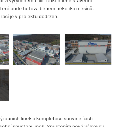
blíží vytyčenému cíli. Dokončené stavební
 která bude hotova během několika měsíců,
ací je v projektu dodržen.
TZB HAUSTECHNIK 02/2026
ýrobních linek a kompletace souvisejících
ušební spuštění linek. Spuštěním nové válcovny