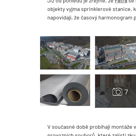
Již od pohledu je zřejmé, že
Fatra
se 
objekty vyjma sprinklerové stanice,
napovídají, že časový harmonogram pr
V současné době probíhají montáže v
provozních souborů, které zajistí zk