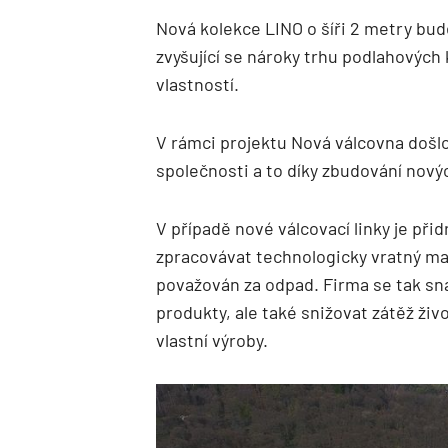
Nová kolekce LINO o šíři 2 metry bud
zvyšující se nároky trhu podlahových k
vlastností.
V rámci projektu Nová válcovna došlo
společnosti a to díky zbudování novýc
V případě nové válcovací linky je při
zpracovávat technologicky vratný mat
považován za odpad. Firma se tak sna
produkty, ale také snižovat zátěž ži
vlastní výroby.