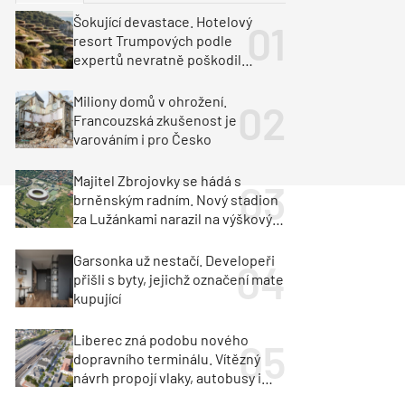
ka
Dopravní stavby
Šokující devastace. Hotelový
resort Trumpových podle
objekty
tavby
expertů nevratně poškodil
albánské pobřeží
unely
Geotechnika
Inženýrské sítě
Miliony domů v ohrožení.
Francouzská zkušenost je
varováním i pro Česko
Majitel Zbrojovky se hádá s
brněnským radním. Nový stadion
za Lužánkami narazil na výškový
limit
Garsonka už nestačí. Developeři
přišli s byty, jejichž označení mate
kupující
Liberec zná podobu nového
dopravního terminálu. Vítězný
návrh propojí vlaky, autobusy i
město