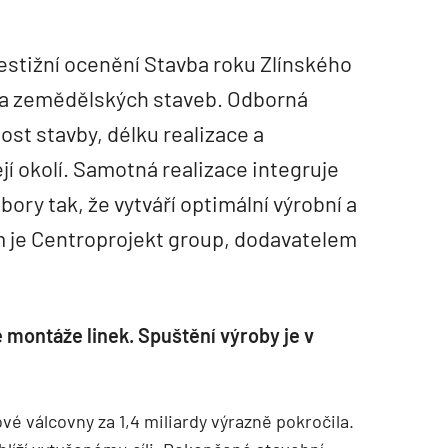
restižní ocenění Stavba roku Zlínského
h a zemědělských staveb. Odborná
ost stavby, délku realizace a
í okolí. Samotná realizace integruje
ory tak, že vytváří optimální výrobní a
m je Centroprojekt group, dodavatelem
 montáže linek. Spuštění výroby je v
é válcovny za 1,4 miliardy výrazně pokročila.