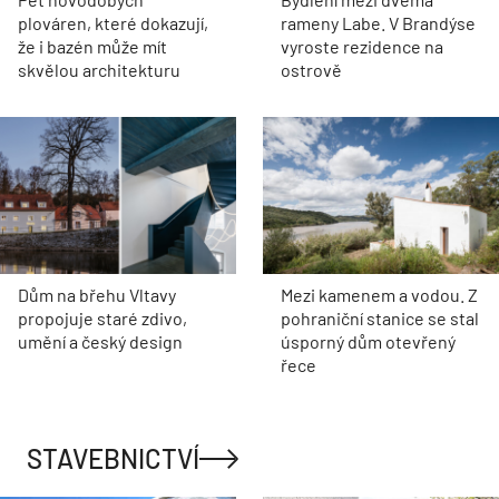
plováren, které dokazují,
rameny Labe. V Brandýse
že i bazén může mít
vyroste rezidence na
skvělou architekturu
ostrově
Dům na břehu Vltavy
Mezi kamenem a vodou. Z
propojuje staré zdivo,
pohraniční stanice se stal
umění a český design
úsporný dům otevřený
řece
STAVEBNICTVÍ