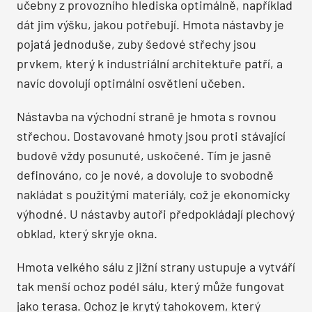
učebny z provozního hlediska optimálně, například
dát jim výšku, jakou potřebují. Hmota nástavby je
pojatá jednoduše, zuby šedové střechy jsou
prvkem, který k industriální architektuře patří, a
navíc dovolují optimální osvětlení učeben.
Nástavba na východní straně je hmota s rovnou
střechou. Dostavované hmoty jsou proti stávající
budově vždy posunuté, uskočené. Tím je jasně
definováno, co je nové, a dovoluje to svobodně
nakládat s použitými materiály, což je ekonomicky
výhodné. U nástavby autoři předpokládají plechový
obklad, který skryje okna.
Hmota velkého sálu z jižní strany ustupuje a vytváří
tak menší ochoz podél sálu, který může fungovat
jako terasa. Ochoz je krytý tahokovem, který