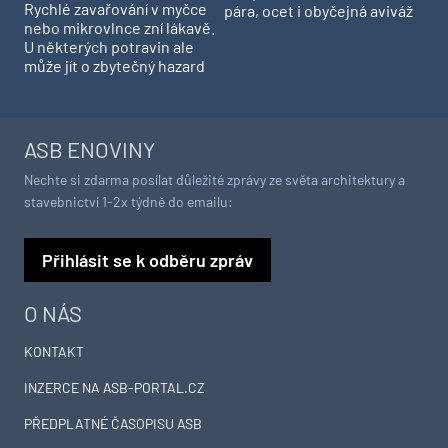
Rychlé zavařování v myčce
pára, ocet i obyčejná aviváž
nebo mikrovlnce zní lákavě.
U některých potravin ale
může jít o zbytečný hazard
ASB ENOVINY
Nechte si zdarma posílat důležité zprávy ze světa architektury a
stavebnictví 1-2x týdně do emailu:
Přihlásit se k odběru zpráv
O NÁS
KONTAKT
INZERCE NA ASB-PORTAL.CZ
PŘEDPLATNÉ ČASOPISU ASB