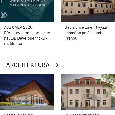
ASB GALA 2026:
Babiš chce změnit využití
Představujeme nominace
známého paláce nad
na ASB Developer roku –
Prahou
rezidence
ARCHITEKTURA
Pět novodobých
Bydlení mezi dvěma