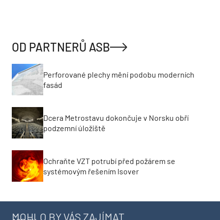
OD PARTNERŮ ASB
Perforované plechy mění podobu moderních
fasád
Dcera Metrostavu dokončuje v Norsku obří
podzemní úložiště
Ochraňte VZT potrubí před požárem se
systémovým řešením Isover
MOHLO BY VÁS ZAJÍMAT