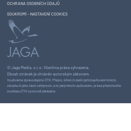
OCHRANA OSOBNÍCH ÚDAJŮ
SOUKROMÍ – NASTAVENÍ COOKIES
© Jaga Media, s.r.o. Všechna práva vyhrazena.
Obsah stránek je chráněn autorským zákonem.
Využíváme zpravodajství ČTK. Přepis, šíření či další zpřístupňování tohoto
obsahu či jeho části veřejnosti, a to jakýmkoliv způsobem, je bez předchozího
souhlasu ČTK výslovně zakázáno.