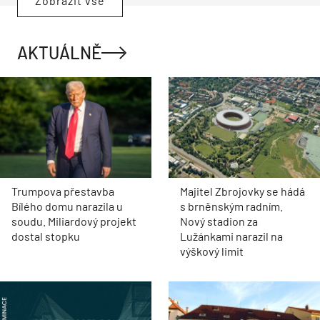
Zobrazit vše
AKTUÁLNĚ
Trumpova přestavba
Majitel Zbrojovky se hádá
Bílého domu narazila u
s brněnským radním.
soudu. Miliardový projekt
Nový stadion za
dostal stopku
Lužánkami narazil na
výškový limit