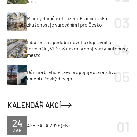
limit
Miliony domů v ohrožení. Francouzská
zkušenost je varováním i pro Česko
Liberec zná podobu nového dopravního
terminálu. Vítězný návrh propojí vlaky, autobusy i
město
Dům na břehu Vltavy propojuje staré zdivo,
umění a český design
KALENDÁŘ AKCÍ
24
ASB GALA 2026 (SK)
ZÁŘ