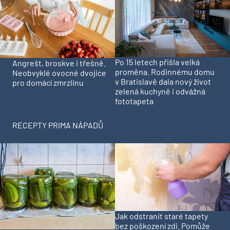
Po 15 letech přišla velká
Angrešt, broskve i třešně.
proměna. Rodinnému domu
Neobvyklé ovocné dvojice
v Bratislavě dala nový život
pro domácí zmrzlinu
zelená kuchyně i odvážná
fototapeta
RECEPTY PRIMA NÁPADŮ
Jak odstranit staré tapety
bez poškození zdi. Pomůže