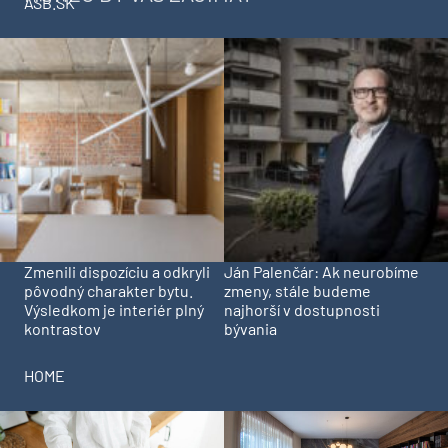
ASB.SK
Zmenili dispozíciu a odkryli
Ján Palenčár: Ak neurobíme
pôvodný charakter bytu.
zmeny, stále budeme
Výsledkom je interiér plný
najhorší v dostupnosti
kontrastov
bývania
HOME