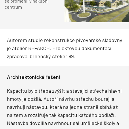
se proměnil v nákupní
centrum
Autorem studie rekonstrukce pivovarské sladovny
je ateliér RH-ARCH. Projektovou dokumentaci
zpracoval brněnský Atelier 99.
Architektonické řešení
Kapacitu bylo třeba zvýšit a stávající střecha hlavní
hmoty je dožilá. Autoři návrhu střechu bourají a
navrhují nástavbu, která na jedné straně sbíhá až
na zem a rozšiřuje tak kapacitu každého podlaží.
Nástavba dovolila navrhnout sál umělecké školy a