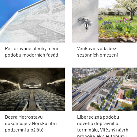
Perforované plechy mění
Venkovní voda bez
podobu moderních fasád
sezónních omezení
Dcera Metrostavu
Liberec zná podobu
dokončuje v Norsku obří
nového dopravního
podzemní úložiště
terminálu. Vítězný návrh
propojí vlaky, autobusy i