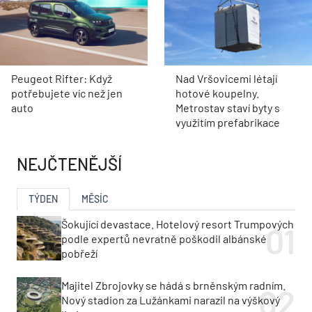
Peugeot Rifter: Když
Nad Vršovicemi létají
potřebujete víc než jen
hotové koupelny.
auto
Metrostav staví byty s
využitím prefabrikace
NEJČTENĚJŠÍ
TÝDEN
MĚSÍC
Šokující devastace. Hotelový resort Trumpových
podle expertů nevratně poškodil albánské
pobřeží
Majitel Zbrojovky se hádá s brněnským radním.
Nový stadion za Lužánkami narazil na výškový