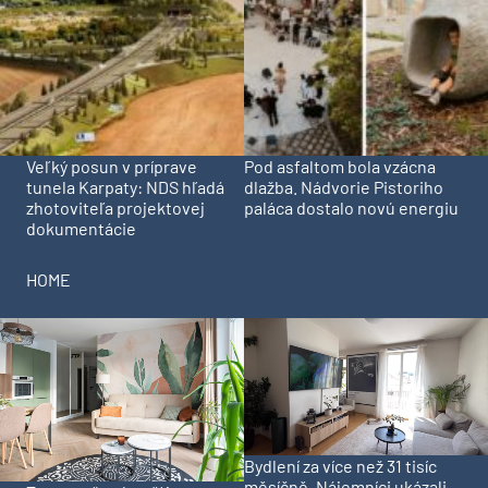
Veľký posun v príprave
Pod asfaltom bola vzácna
tunela Karpaty: NDS hľadá
dlažba. Nádvorie Pistoriho
zhotoviteľa projektovej
paláca dostalo novú energiu
dokumentácie
HOME
Bydlení za více než 31 tisíc
měsíčně. Nájemníci ukázali