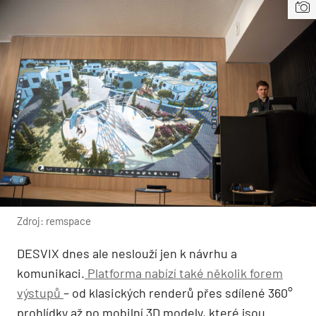
Zdroj: remspace
DESVIX dnes ale neslouží jen k návrhu a
komunikaci.
Platforma nabízí také několik forem
výstupů
– od klasických renderů přes sdílené 360°
prohlídky až po mobilní 3D modely, které jsou