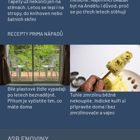
Tapety už nekončí jen na
byt na Andělu i důvod, proč
stěnách. Letos se lepí i na
se po třech letech stěhují
stropy, do knihoven nebo
šatních skříní
RECEPTY PRIMA NÁPADŮ
Bílé plastové židle vypadají
Tuhle zmrzlinu běžně
po letech beznadějně.
nekoupíte. Indické kulfi si
Přitom je vyčistíte tím, co
připravíte doma i bez
máte doma
zmrzlinovače a vajec
ASB ENOVINY