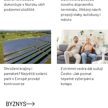
dokončuje v Norsku obří
nového dopravního
podzemní úložiště
terminálu. Vítězný návrh
propojí vlaky, autobusy i
město
Ohrožení krajiny i
Extrémní vedra dál sužují
památek? Největší solární
Česko: Jak poznat
park v Evropě provází
tepelné vyčerpání a
kontroverze
kolaps
BYZNYS