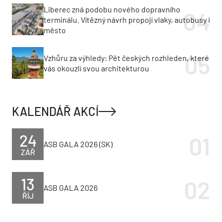
Liberec zná podobu nového dopravního
terminálu. Vítězný návrh propojí vlaky, autobusy i
město
Vzhůru za výhledy: Pět českých rozhleden, které
vás okouzlí svou architekturou
KALENDÁŘ AKCÍ
24
ASB GALA 2026 (SK)
ZÁŘ
13
ASB GALA 2026
ŘÍJ