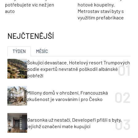
potřebujete víc než jen
hotové koupelny.
auto
Metrostav staví byty s
využitím prefabrikace
NEJČTENĚJŠÍ
TÝDEN
MĚSÍC
Šokující devastace. Hotelový resort Trumpových
podle expertů nevratně poškodil albánské
pobřeží
Miliony domů v ohrožení. Francouzská
zkušenost je varováním i pro Česko
Garsonka už nestačí. Developeři přišli s byty,
jejichž označení mate kupující