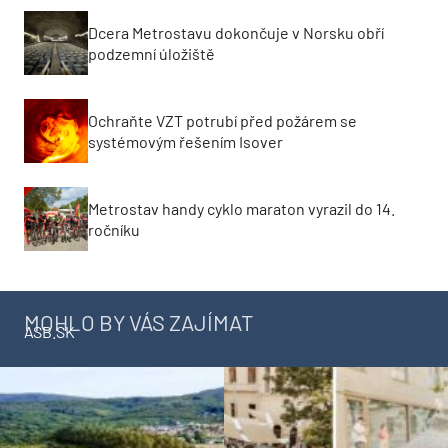
Dcera Metrostavu dokončuje v Norsku obří
podzemní úložiště
Ochraňte VZT potrubí před požárem se
systémovým řešením Isover
Metrostav handy cyklo maraton vyrazil do 14.
ročníku
MOHLO BY VÁS ZAJÍMAT
ASB.SK