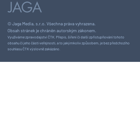
© Jaga Media, s.r.o. Všechna práva vyhrazena.
Obsah stránek je chráněn autorským zákonem.
Využíváme zpravodajství ČTK. Přepis, šíření či další zpřístupňování tohoto
obsahu či jeho části veřejnosti, a to jakýmkoliv způsobem, je bez předchozího
souhlasu ČTK výslovně zakázáno.