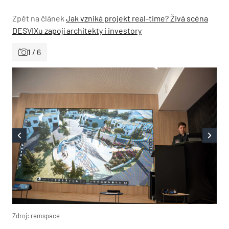
Zpět na článek
Jak vzniká projekt real-time? Živá scéna
DESVIXu zapojí architekty i investory
1 / 6
Zdroj: remspace