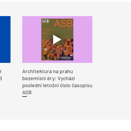
z
Architektura na prahu
B
bezemisní éry: Vychází
poslední letošní číslo časopisu
ASB