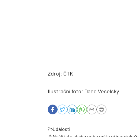
Zdroj: ČTK
Ilustrační foto: Dano Veselský
Události
Našli jste chybu nebo máte připomínku