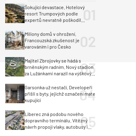
ka
Dopravní stavby
Šokující devastace. Hotelový
resort Trumpových podle
objekty
tavby
expertů nevratně poškodil
albánské pobřeží
unely
Geotechnika
Inženýrské sítě
Miliony domů v ohrožení.
Francouzská zkušenost je
varováním i pro Česko
Majitel Zbrojovky se hádá s
brněnským radním. Nový stadion
za Lužánkami narazil na výškový
limit
Garsonka už nestačí. Developeři
přišli s byty, jejichž označení mate
kupující
Liberec zná podobu nového
dopravního terminálu. Vítězný
návrh propojí vlaky, autobusy i
město