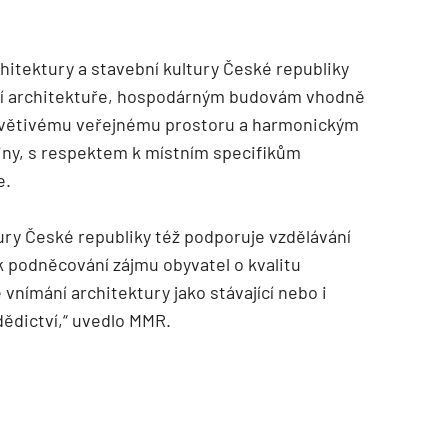
rchitektury a stavební kultury České republiky
jší architektuře, hospodárným budovám vhodně
řívětivému veřejnému prostoru a harmonickým
iny, s respektem k místním specifikům
TZB HAUSTECHNIK 02/2026
e.
tury České republiky též podporuje vzdělávání
 k podněcování zájmu obyvatel o kvalitu
 vnímání architektury jako stávající nebo i
dědictví,“ uvedlo MMR.