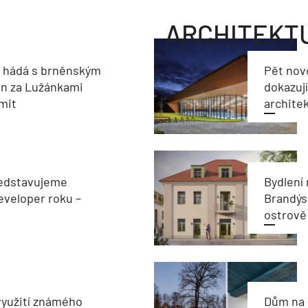
ARCHITEKT
e hádá s brněnským
Pět nov
on za Lužánkami
dokazují
imit
archite
edstavujeme
Bydlení
veloper roku –
Brandýs
ostrově
využití známého
Dům na 