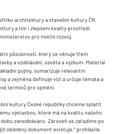
litiku architektury a stavební kultury ČR.
tury a tím i zlepšení kvality prostředí
inisterstvo pro místní rozvoj.
átní působností, který se věnuje třem
stavby a vzdělávání, osvěta a výzkum. Materiál
základní pojmy, sumarizuje relevantní
sy a zejména definuje vizi a určuje témata a
tně termínů pro splnění.
vební kultury České republiky chceme splatit
nému výstavbou, které má na kvalitu našeho
ou dobu zanedbáváno. Zároveň se zařadíme po
již obdobný dokument existuje,“ prohlásila