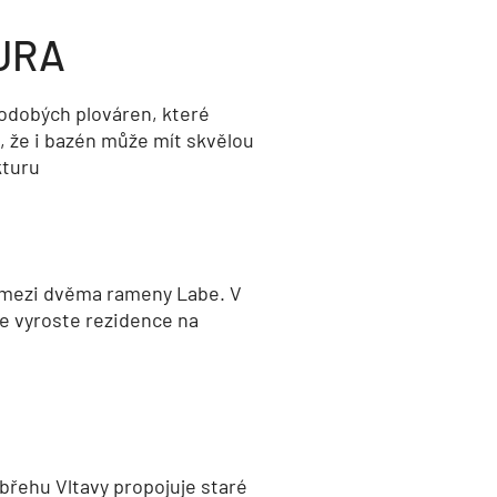
URA
odobých plováren, které
, že i bazén může mít skvělou
kturu
 mezi dvěma rameny Labe. V
e vyroste rezidence na
břehu Vltavy propojuje staré