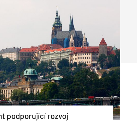
Poruchy střechy
Rekonstrukce střechy
Průmysl a logisti
Větrání a odvětrávání
Komíny
Historické stavby
Průmyslové 
Fasáda
Inženýrské s
Omítky
Doprava
Mosty
T
t podporující rozvoj