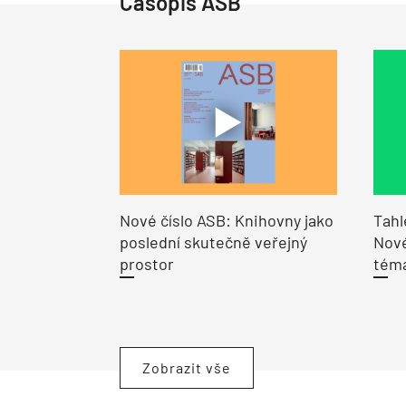
Časopis ASB
Nové číslo ASB: Knihovny jako
Tahl
poslední skutečně veřejný
Nové
prostor
tém
Zobrazit vše