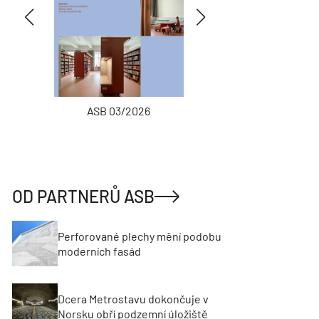
ASB 03/2026
INŽENÝRSKÉ
OD PARTNERŮ ASB
Perforované plechy mění podobu
moderních fasád
Dcera Metrostavu dokončuje v
Norsku obří podzemní úložiště