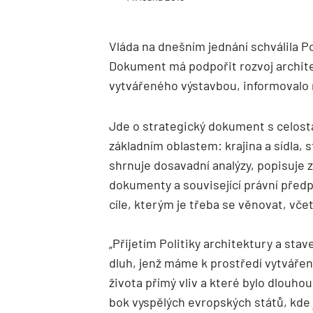
Vláda na dnešním jednání schválila Po
Dokument má podpořit rozvoj architek
vytvářeného výstavbou, informovalo m
Jde o strategický dokument s celost
základním oblastem: krajina a sídla, 
shrnuje dosavadní analýzy, popisuje 
dokumenty a související právní předpi
cíle, kterým je třeba se věnovat, vče
„Přijetím Politiky architektury a sta
dluh, jenž máme k prostředí vytváře
života přímý vliv a které bylo dlouh
bok vyspělých evropských států, kde 