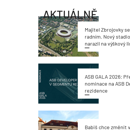
AKTUÁLNĚ
Majitel Zbrojovky s
radním. Nový stadi
narazil na výškový l
ASB GALA 2026: Př
nominace na ASB De
rezidence
Babiš chce změnit 