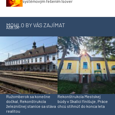
systémovým řešením Isover
MOHLO BY VÁS ZAJÍMAT
ASB.SK
Ružomberok sa konečne
Rekonštrukcia Mestskej
dočkal. Rekonštrukcia
búdy v Skalici finišuje. Práce
železničnej stanice sa stáva
chcú stihnúť do konca leta
realitou