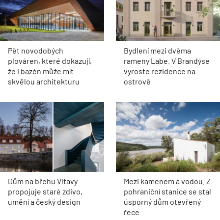
Pět novodobých
Bydlení mezi dvěma
plováren, které dokazují,
rameny Labe. V Brandýse
že i bazén může mít
vyroste rezidence na
skvělou architekturu
ostrově
Dům na břehu Vltavy
Mezi kamenem a vodou. Z
propojuje staré zdivo,
pohraniční stanice se stal
umění a český design
úsporný dům otevřený
řece