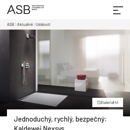
ASB
Aktuálně
Události
Galerie
(4)
Jednoduchý, rychlý, bezpečný:
Kaldewei Nexsys