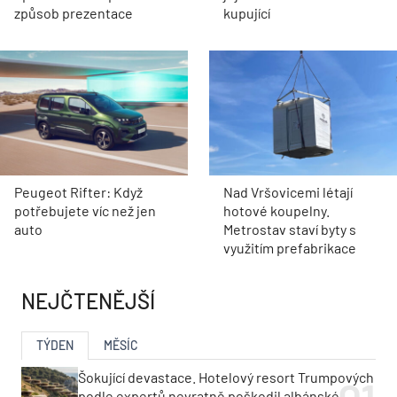
způsob prezentace
kupující
Peugeot Rifter: Když
Nad Vršovicemi létají
potřebujete víc než jen
hotové koupelny.
auto
Metrostav staví byty s
využitím prefabrikace
NEJČTENĚJŠÍ
TÝDEN
MĚSÍC
Šokující devastace. Hotelový resort Trumpových
podle expertů nevratně poškodil albánské