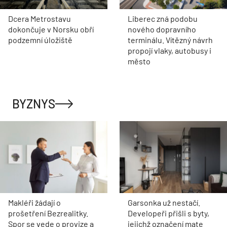
Dcera Metrostavu
Liberec zná podobu
dokončuje v Norsku obří
nového dopravního
podzemní úložiště
terminálu. Vítězný návrh
propojí vlaky, autobusy i
město
BYZNYS
Makléři žádají o
Garsonka už nestačí.
prošetření Bezrealitky.
Developeři přišli s byty,
Spor se vede o provize a
jejichž označení mate