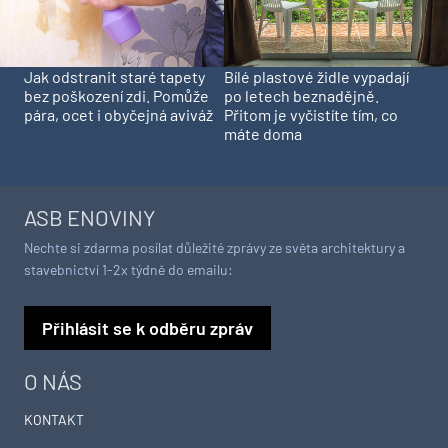
Jak odstranit staré tapety
Bílé plastové židle vypadají
bez poškození zdi. Pomůže
po letech beznadějně.
pára, ocet i obyčejná aviváž
Přitom je vyčistíte tím, co
máte doma
ASB ENOVINY
Nechte si zdarma posílat důležité zprávy ze světa architektury a
stavebnictví 1-2x týdně do emailu:
Přihlásit se k odběru zpráv
O NÁS
KONTAKT