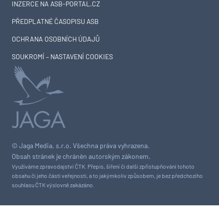
INZERCE NA ASB-PORTAL.CZ
PŘEDPLATNÉ ČASOPISU ASB
OCHRANA OSOBNÍCH ÚDAJŮ
SOUKROMÍ – NASTAVENÍ COOKIES
© Jaga Media, s.r.o. Všechna práva vyhrazena.
Obsah stránek je chráněn autorským zákonem.
Využíváme zpravodajství ČTK. Přepis, šíření či další zpřístupňování tohoto
obsahu či jeho části veřejnosti, a to jakýmkoliv způsobem, je bez předchozího
souhlasu ČTK výslovně zakázáno.