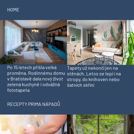
HOME
Po 15 letech přišla velká
Tapety už nekončí jen na
proměna. Rodinnému domu
stěnách. Letos se lepí i na
v Bratislavě dala nový život
stropy, do knihoven nebo
zelená kuchyně i odvážná
šatních skříní
fototapeta
RECEPTY PRIMA NÁPADŮ