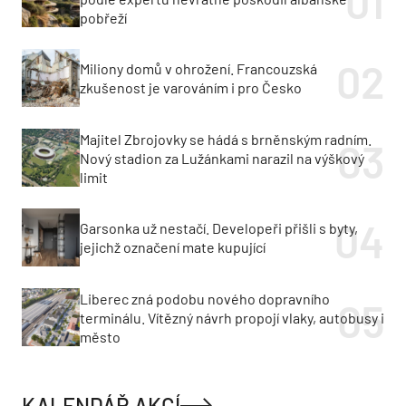
pobřeží
Miliony domů v ohrožení. Francouzská
zkušenost je varováním i pro Česko
Majitel Zbrojovky se hádá s brněnským radním.
Nový stadion za Lužánkami narazil na výškový
limit
Garsonka už nestačí. Developeři přišli s byty,
jejichž označení mate kupující
Liberec zná podobu nového dopravního
terminálu. Vítězný návrh propojí vlaky, autobusy i
město
KALENDÁŘ AKCÍ