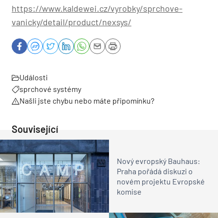
https://www.kaldewei.cz/vyrobky/sprchove-
vanicky/detail/product/nexsys/
Události
sprchové systémy
Našli jste chybu nebo máte připomínku?
Související
Nový evropský Bauhaus:
Praha pořádá diskuzi o
novém projektu Evropské
komise