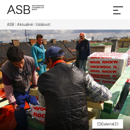
ASB
Aktuálně
Události
Galerie
(2)