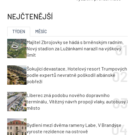
NEJČTENĚJŠÍ
TÝDEN
MĚSÍC
Majitel Zbrojovky se hádá s brněnským radním.
Nový stadion za Lužánkami narazil na výškový
limit
Šokující devastace. Hotelový resort Trumpových
podle expertů nevratně poškodil albánské
pobřeží
Liberec zná podobu nového dopravního
terminálu. Vítězný návrh propojí vlaky, autobusy i
město
Bydlení mezi dvěma rameny Labe. V Brandýse
vyroste rezidence na ostrově