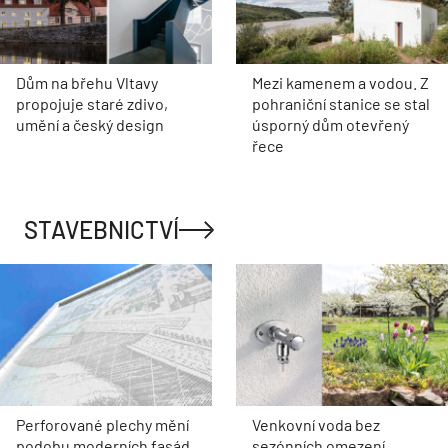
Dům na břehu Vltavy
Mezi kamenem a vodou. Z
propojuje staré zdivo,
pohraniční stanice se stal
umění a český design
úsporný dům otevřený
řece
STAVEBNICTVÍ
Perforované plechy mění
Venkovní voda bez
podobu moderních fasád
sezónních omezení