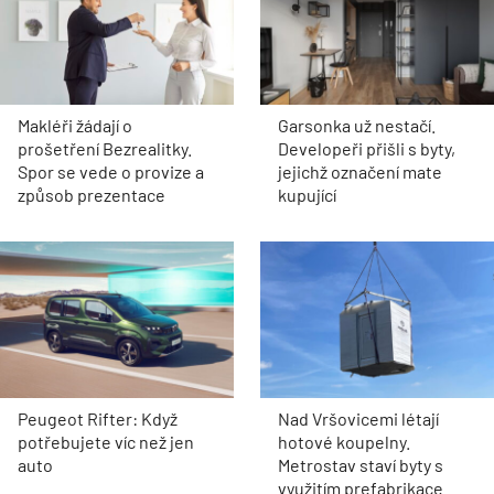
Makléři žádají o
Garsonka už nestačí.
prošetření Bezrealitky.
Developeři přišli s byty,
Spor se vede o provize a
jejichž označení mate
způsob prezentace
kupující
Peugeot Rifter: Když
Nad Vršovicemi létají
potřebujete víc než jen
hotové koupelny.
auto
Metrostav staví byty s
využitím prefabrikace