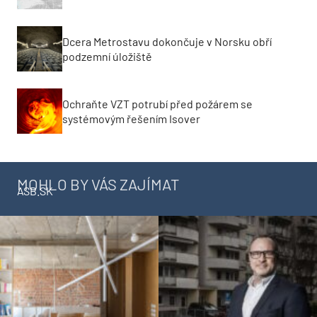
Dcera Metrostavu dokončuje v Norsku obří
podzemní úložiště
Ochraňte VZT potrubí před požárem se
systémovým řešením Isover
MOHLO BY VÁS ZAJÍMAT
ASB.SK