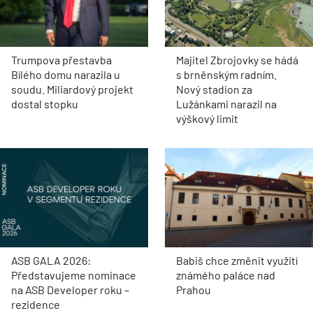
Trumpova přestavba
Majitel Zbrojovky se hádá
Bílého domu narazila u
s brněnským radním.
soudu. Miliardový projekt
Nový stadion za
dostal stopku
Lužánkami narazil na
výškový limit
ASB GALA 2026:
Babiš chce změnit využití
Představujeme nominace
známého paláce nad
na ASB Developer roku –
Prahou
rezidence