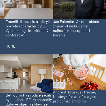
Zmenili dispozíciu a odkryli
Ján Palenčár: Ak neurobíme
pôvodný charakter bytu.
zmeny, stále budeme
Výsledkom je interiér plný
najhorší v dostupnosti
kontrastov
bývania
HOME
Angrešt, broskve i třešně.
Děti odrostly a rodiče začali
Neobvyklé ovocné dvojice
bydlet jinak. Příčky nahradily
pro domácí zmrzlinu
dubové objemy a klavír se