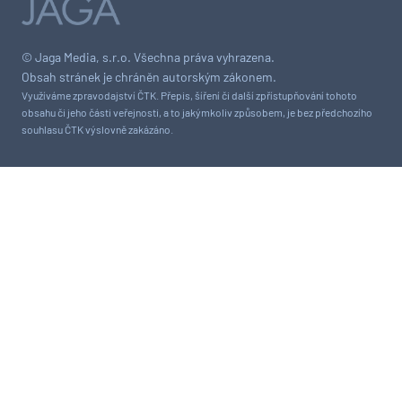
© Jaga Media, s.r.o. Všechna práva vyhrazena.
Obsah stránek je chráněn autorským zákonem.
Využíváme zpravodajství ČTK. Přepis, šíření či další zpřístupňování tohoto
obsahu či jeho části veřejnosti, a to jakýmkoliv způsobem, je bez předchozího
souhlasu ČTK výslovně zakázáno.