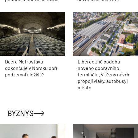
Dcera Metrostavu
Liberec zná podobu
dokončuje v Norsku obří
nového dopravního
podzemní úložiště
terminálu. Vítězný návrh
propojí vlaky, autobusy i
město
BYZNYS