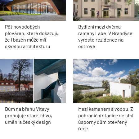
Pět novodobých
Bydlení mezi dvěma
plováren, které dokazují,
rameny Labe. V Brandýse
že i bazén může mít
vyroste rezidence na
skvělou architekturu
ostrově
Dům na břehu Vltavy
Mezi kamenem a vodou. Z
propojuje staré zdivo,
pohraniční stanice se stal
umění a český design
úsporný dům otevřený
řece