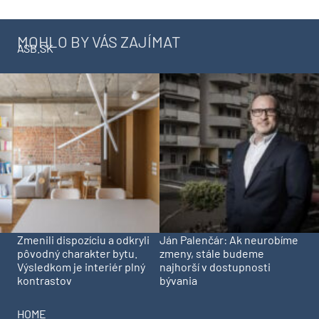
MOHLO BY VÁS ZAJÍMAT
ASB.SK
Zmenili dispozíciu a odkryli
Ján Palenčár: Ak neurobíme
pôvodný charakter bytu.
zmeny, stále budeme
Výsledkom je interiér plný
najhorší v dostupnosti
kontrastov
bývania
HOME