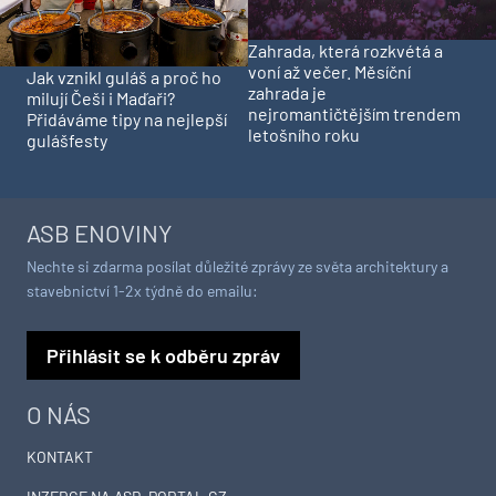
Zahrada, která rozkvétá a
voní až večer. Měsíční
Jak vznikl guláš a proč ho
zahrada je
milují Češi i Maďaři?
nejromantičtějším trendem
Přidáváme tipy na nejlepší
letošního roku
gulášfesty
ASB ENOVINY
Nechte si zdarma posílat důležité zprávy ze světa architektury a
stavebnictví 1-2x týdně do emailu:
Přihlásit se k odběru zpráv
O NÁS
KONTAKT