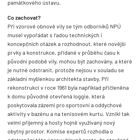
památkového ústavu.
Co zachovat?
Při vzorové obnově vily se tým odborníků NPÚ
musel vypořádat s řadou technických i
koncepčních otázek a rozhodnout, které novější
prvky a konstrukce, přidané v průběhu času k
původní podobě vily, mohou být zachovány, a které
je nutné odstranit, protože nejsou v souladu se
základní myšlenkou architekta stavby. Při
rekonstrukci v roce 1961 byla například přičleněna
k domu původně otevřená loggie, která
poskytovala zázemí pro sportovní a oddychové
aktivity v bazénu a na tenisovém kurtu. Vznikl tak
velmi příjemný a hosty hojně využívaný nový
obytný prostor. Komise expertů rozhodla o
odstranění této úpravy hlavně proto, že otevřená