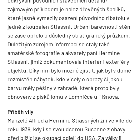
odkrývání původních stavebních detailů;
zajímavým příkladem je nález dřevěných špalíků,
které jasně vymezily osazení původního ribstolu v
jedné z koupelen Stiassni. Určení barevnosti stěn
se zase opřelo o důsledný stratigrafický průzkum.
Důležitým zdrojem informací se staly také
amatérské fotografie a akvarely paní Hermine
Stiassni, jimiž dokumentovala interiér i exteriéry
objektu. Díky nim bylo možné zjistit, jak byl v domě
rozmístěn nábytek, kde visely o obrazy či jakou
barvu měly pěšiny v zahradě, které proto byly
obnoveny z písků lomu v Lomničce u Tišnova.
Příběh vily
Manželé Alfred a Hermine Stiassných žili ve vile do
roku 1938, kdy i se svou dcerou Susanne z obavy
před blížící se okupací odjeli do USA. Za války ji