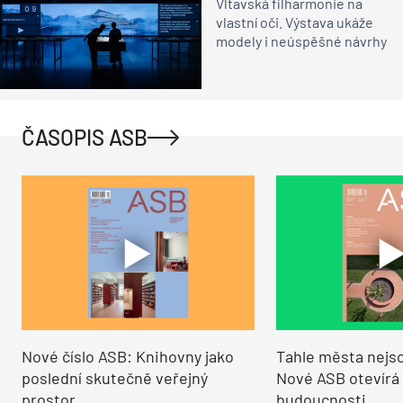
Vltavská filharmonie na
vlastní oči. Výstava ukáže
modely i neúspěšné návrhy
ČASOPIS ASB
Nové číslo ASB: Knihovny jako
Tahle města nejso
poslední skutečně veřejný
Nové ASB otevírá
prostor
budoucnosti