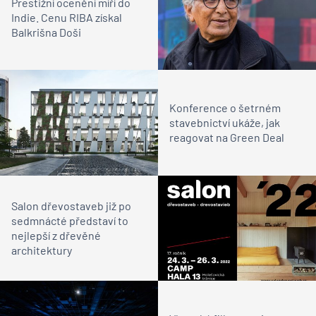
Prestižní ocenění míří do
Indie. Cenu RIBA získal
Balkrišna Doši
Konference o šetrném
stavebnictví ukáže, jak
reagovat na Green Deal
Salon dřevostaveb již po
sedmnácté představí to
nejlepší z dřevěné
architektury