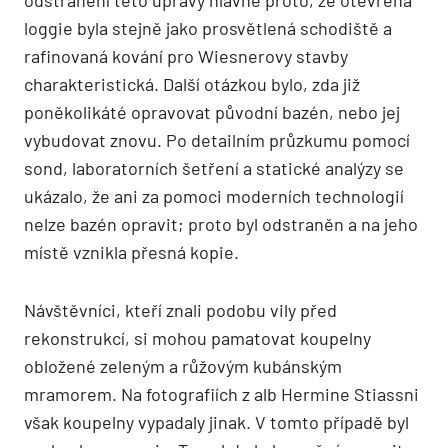
loggie byla stejně jako prosvětlená schodiště a
rafinovaná kování pro Wiesnerovy stavby
charakteristická. Další otázkou bylo, zda již
poněkolikáté opravovat původní bazén, nebo jej
vybudovat znovu. Po detailním průzkumu pomocí
sond, laboratorních šetření a statické analýzy se
ukázalo, že ani za pomoci moderních technologií
nelze bazén opravit; proto byl odstraněn a na jeho
místě vznikla přesná kopie.
Návštěvníci, kteří znali podobu vily před
rekonstrukcí, si mohou pamatovat koupelny
obložené zeleným a růžovým kubánským
mramorem. Na fotografiích z alb Hermine Stiassni
však koupelny vypadaly jinak. V tomto případě byl