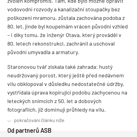
zvolen kompromis. Tam, kde bylo možné opravit
vodovodní rozvody a kanalizační stoupačky bez
poškození mramoru, zůstala zachována podoba z
80. let, jinde byl koupelnám vrácen původní vzhled
– i díky tomu, že inženýr Otava, který prováděl v
80. letech rekonstrukci, zachránil a uschoval
původní umyvadla a armatury.
Staronovou tvář získala také zahrada: hustý
neudržovaný porost, který ještě před nedávnem
vilu obklopoval v důsledku nedostatečné údržby,
vystřídala úprava kopírující podobu zachycenou na
leteckých snímcích z 50. let a dobových
fotografiích, jíž dominují průhledy na vilu.
Od partnerů ASB