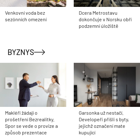
Venkovní voda bez
Dcera Metrostavu
sezónních omezení
dokončuje v Norsku obří
podzemní úložiště
BYZNYS
Makléři žádají o
Garsonka už nestačí.
prošetření Bezrealitky.
Developeři přišli s byty,
Spor se vede o provize a
jejichž označení mate
způsob prezentace
kupující