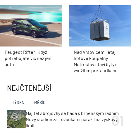
Peugeot Rifter: Když
Nad Vršovicemi létají
potřebujete víc než jen
hotové koupelny.
auto
Metrostav staví byty s
využitím prefabrikace
NEJČTENĚJŠÍ
TÝDEN
MĚSÍC
Majitel Zbrojovky se hádá s brněnským radním.
Nový stadion za Lužánkami narazil na výškový
limit