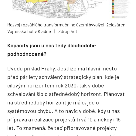
Rozvoj rozsáhlého transformačního území bývalých železáren –
Vojtěšská huť v Kladně
|
Zdroj: 4ct
Kapacity jsou u nás tedy dlouhodobě
podhodnocené?
Uvedu příklad Prahy. Jestliže má hlavní město
před pár lety schválený strategický plán, kde je
cílovým horizontem rok 2030, tak v době
schvalování šlo o střednědobý horizont. Plánovat
na střednědobý horizont je málo, jde o
systémovou chybu. A to navíc v době, kdy u nás
příprava a realizace projektů trvá 10 a někdy i 15
let. To znamená, že teď připravované projekty