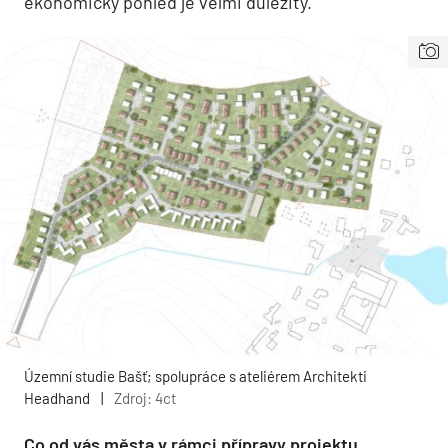
ekonomický pohled je velmi důležitý.
Územní studie Bašť; spolupráce s ateliérem Architekti
Headhand
|
Zdroj: 4ct
Co od vás města v rámci přípravy projektu