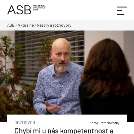
ASB
Aktuálně
Názory a rozhovory
ROZHOVOR
Zdroj: Petr Novotný
Chybí mi u nás kompetentnost a