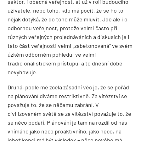
sektor, i obecná veřejnost, ať už v roli budoucího
uživatele, nebo toho, kdo má pocit, že se ho to
nějak dotýká, že do toho může mluvit. Jde ale i o
odbornou veřejnost, protože velmi často při
různých veřejných projednáváních a diskusích je i
tato část veřejnosti velmi „zabetonovaná“ ve svém
úzkém odborném pohledu, ve velmi
tradicionalistickém přístupu, a to dnešní době
nevyhovuje.
Druhá, podle mě zcela zásadní věc je, že se pořád
na plánování díváme restriktivně. Za vítězství se
považuje to, že se něčemu zabrání. V
civilizovaném světě se za vítězství považuje to, že
se něco podaří. Plánování je tam na rozdíl od nás
vnímáno jako něco proaktivního, jako něco, na
jehož konci má být výsledek – něco nového má