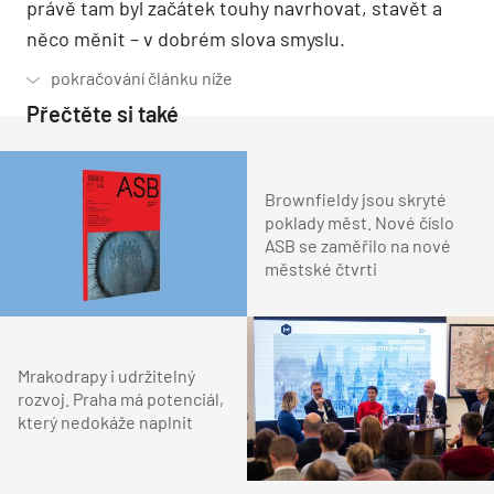
právě tam byl začátek touhy navrhovat, stavět a
něco měnit – v dobrém slova smyslu.
Přečtěte si také
Brownfieldy jsou skryté
poklady měst. Nové číslo
ASB se zaměřilo na nové
městské čtvrti
Mrakodrapy i udržitelný
rozvoj. Praha má potenciál,
který nedokáže naplnit