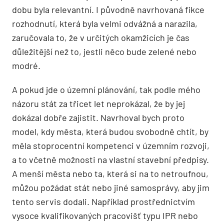
dobu byla relevantní. I původně navrhovaná fikce
rozhodnutí, která byla velmi odvážná a narazila,
zaručovala to, že v určitých okamžicích je čas
důležitější než to, jestli něco bude zelené nebo
modré.
A pokud jde o územní plánování, tak podle mého
názoru stát za třicet let neprokázal, že by jej
dokázal dobře zajistit. Navrhoval bych proto
model, kdy města, která budou svobodně chtít, by
měla stoprocentní kompetenci v územním rozvoji,
a to včetně možnosti na vlastní stavební předpisy.
A menší města nebo ta, která si na to netroufnou,
můžou požádat stát nebo jiné samosprávy, aby jim
tento servis dodali. Například prostřednictvím
vysoce kvalifikovaných pracovišť typu IPR nebo