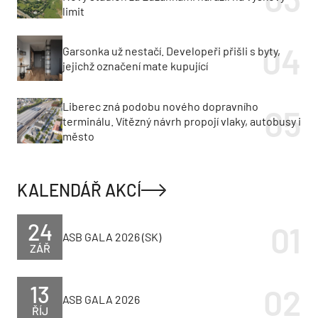
limit
Garsonka už nestačí. Developeři přišli s byty,
jejichž označení mate kupující
Liberec zná podobu nového dopravního
terminálu. Vítězný návrh propojí vlaky, autobusy i
město
KALENDÁŘ AKCÍ
24
ASB GALA 2026 (SK)
ZÁŘ
13
ASB GALA 2026
ŘÍJ