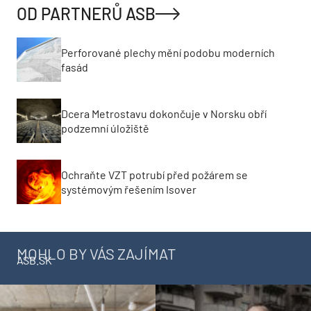
OD PARTNERŮ ASB
Perforované plechy mění podobu moderních
fasád
Dcera Metrostavu dokončuje v Norsku obří
podzemní úložiště
Ochraňte VZT potrubí před požárem se
systémovým řešením Isover
MOHLO BY VÁS ZAJÍMAT
ASB.SK