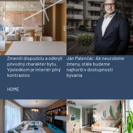
Zmenili dispozíciu a odkryli
Ján Palenčár: Ak neurobíme
pôvodný charakter bytu.
zmeny, stále budeme
Výsledkom je interiér plný
najhorší v dostupnosti
kontrastov
bývania
HOME