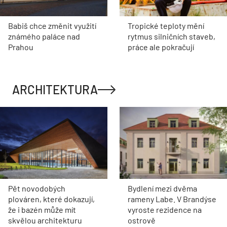
Babiš chce změnit využití
Tropické teploty mění
známého paláce nad
rytmus silničních staveb,
Prahou
práce ale pokračují
ARCHITEKTURA
Pět novodobých
Bydlení mezi dvěma
plováren, které dokazují,
rameny Labe. V Brandýse
že i bazén může mít
vyroste rezidence na
skvělou architekturu
ostrově