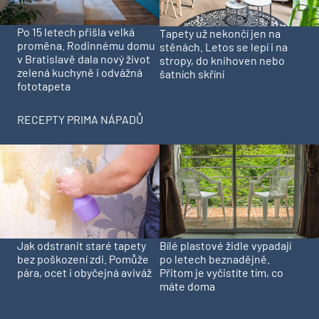
Po 15 letech přišla velká
Tapety už nekončí jen na
proměna. Rodinnému domu
stěnách. Letos se lepí i na
v Bratislavě dala nový život
stropy, do knihoven nebo
zelená kuchyně i odvážná
šatních skříní
fototapeta
RECEPTY PRIMA NÁPADŮ
Jak odstranit staré tapety
Bílé plastové židle vypadají
bez poškození zdi. Pomůže
po letech beznadějně.
pára, ocet i obyčejná aviváž
Přitom je vyčistíte tím, co
máte doma