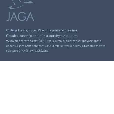
© Jaga Media, s.r.o. Všechna práva vyhrazena.
Obsah stránek je chráněn autorským zákonem.
Využíváme zpravodajství ČTK. Přepis, šíření či další zpřístupňování tohoto
obsahu či jeho části veřejnosti, a to jakýmkoliv způsobem, je bez předchozího
souhlasu ČTK výslovně zakázáno.