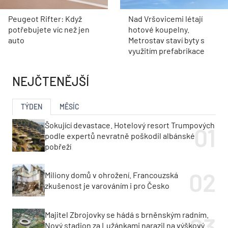
Peugeot Rifter: Když
Nad Vršovicemi létají
potřebujete víc než jen
hotové koupelny.
auto
Metrostav staví byty s
využitím prefabrikace
NEJČTENĚJŠÍ
TÝDEN
MĚSÍC
Šokující devastace. Hotelový resort Trumpových
podle expertů nevratně poškodil albánské
pobřeží
Miliony domů v ohrožení. Francouzská
zkušenost je varováním i pro Česko
Majitel Zbrojovky se hádá s brněnským radním.
Nový stadion za Lužánkami narazil na výškový