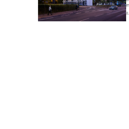
m
n
8
r
t
m
v