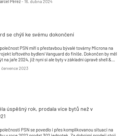
arcel Pérez
-
16. dubna 2024
rd se chýlí ke svému dokončení
polečnost PSN míří s přestavbou bývalé továrny Microna na
rojekt loftového bydlení Vanguard do finiše. Dokončen by měl
ýt na jaře 2024, již nyní si ale byty v základní úpravě shell &
ore přebírají noví majitelé.
. července 2023
a úspěšný rok, prodala více bytů než v
021
polečnosti PSN se povedlo i přes komplikovanou situaci na
rhu v roce 2022 prodat 302 jednotek. Za dobrými prodeji stojí