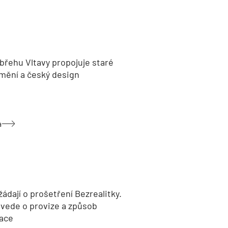
břehu Vltavy propojuje staré
umění a český design
a
žádají o prošetření Bezrealitky.
 vede o provize a způsob
ace