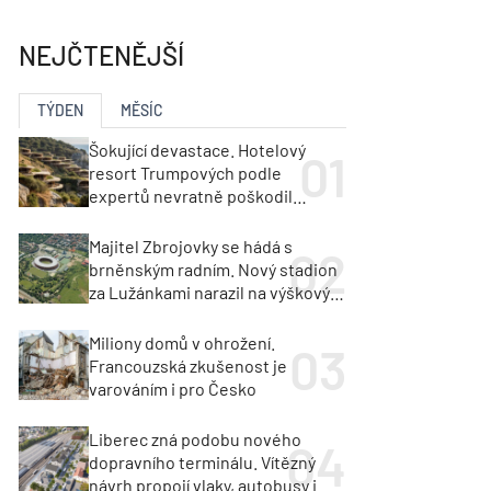
ka
Dopravní stavby
objekty
NEJČTENĚJŠÍ
tavby
unely
Geotechnika
Inženýrské sítě
TÝDEN
MĚSÍC
Šokující devastace. Hotelový
resort Trumpových podle
expertů nevratně poškodil
albánské pobřeží
Majitel Zbrojovky se hádá s
brněnským radním. Nový stadion
za Lužánkami narazil na výškový
limit
Miliony domů v ohrožení.
Francouzská zkušenost je
varováním i pro Česko
Liberec zná podobu nového
dopravního terminálu. Vítězný
návrh propojí vlaky, autobusy i