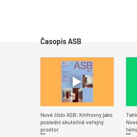
Časopis ASB
Nové číslo ASB: Knihovny jako
Tahl
poslední skutečně veřejný
Nové
prostor
tém