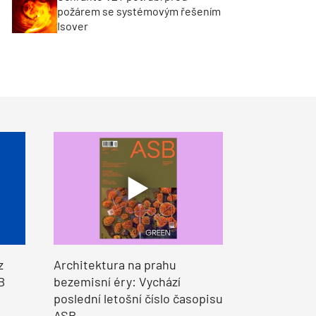
požárem se systémovým řešením
Isover
z
Architektura na prahu
B
bezemisní éry: Vychází
poslední letošní číslo časopisu
ASB