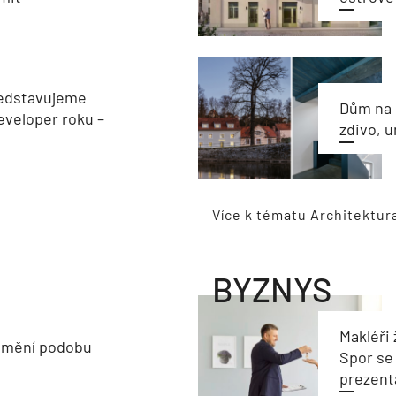
edstavujeme
Dům na 
veloper roku –
zdivo, 
Více k tématu Architektur
BYZNYS
Makléři 
 mění podobu
Spor se
prezent