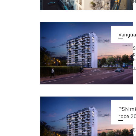
M
Vangua
S
p
b
c
3
PSN měl
roce 2
S
t