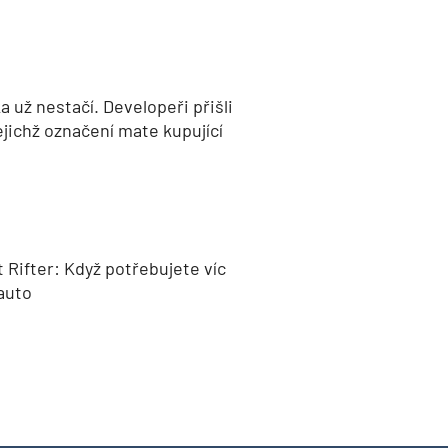
 už nestačí. Developeři přišli
jejichž označení mate kupující
 Rifter: Když potřebujete víc
auto