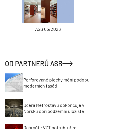
ASB 03/2026
INŽENÝRSKÉ
OD PARTNERŮ ASB
Perforované plechy mění podobu
moderních fasád
Dcera Metrostavu dokončuje v
Norsku obří podzemní úložiště
Ochraňte VZT potrubí před