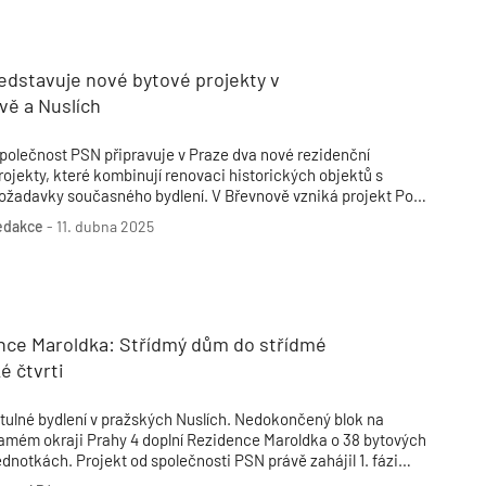
Poruchy střechy
Rekonstrukce střechy
Průmysl a logisti
Větrání a odvětrávání
Komíny
Historické stavby
Průmyslové 
Fasáda
Inženýrské s
edstavuje nové bytové projekty v
Omítky
Doprava
Mosty
T
vě a Nuslích
polečnost PSN připravuje v Praze dva nové rezidenční
rojekty, které kombinují renovaci historických objektů s
ožadavky současného bydlení. V Břevnově vzniká projekt Pod
rinopolem s privátním wellness pro rezidenty, zatímco v
edakce
-
11. dubna 2025
uslích nabídne Rostislavova 4 flexibilní byty s možností
ndividuálních úprav. Oba domy by měly být dokončeny v prvním
tvrtletí roku 2026.
nce Maroldka: Střídmý dům do střídmé
é čtvrti
tulné bydlení v pražských Nuslích. Nedokončený blok na
amém okraji Prahy 4 doplní Rezidence Maroldka o 38 bytových
ednotkách. Projekt od společnosti PSN právě zahájil 1. fázi
rodeje.