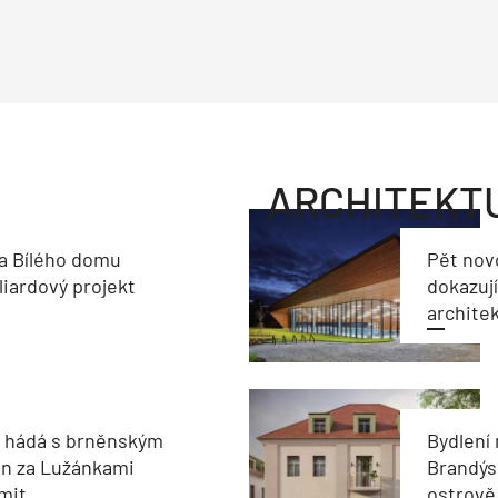
ARCHITEKT
a Bílého domu
Pět nov
liardový projekt
dokazují
archite
e hádá s brněnským
Bydlení
on za Lužánkami
Brandýs
imit
ostrově