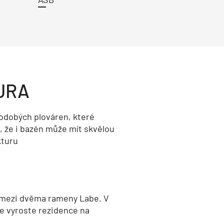
URA
odobých plováren, které
, že i bazén může mít skvělou
kturu
 mezi dvěma rameny Labe. V
e vyroste rezidence na