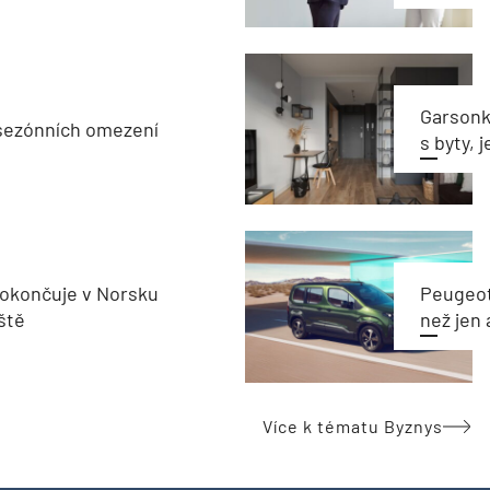
Garsonka
sezónních omezení
s byty, 
okončuje v Norsku
Peugeot
ště
než jen 
Více k tématu Byznys