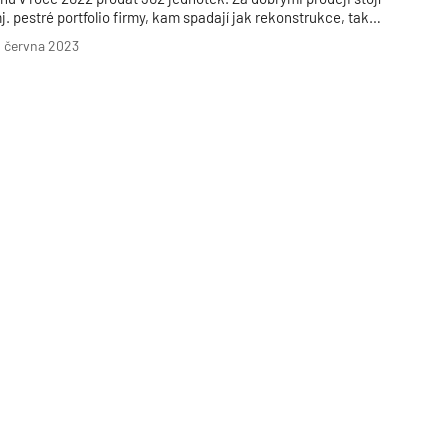
j. pestré portfolio firmy, kam spadají jak rekonstrukce, tak
ovostavby, projekty klasické i luxusní, komornější stejně jako
. června 2023
ozsáhlé. Společnost pokračuje v plnění svého plánu uvést na
rh 3 000 bytů během 5 let, do nichž chce investovat až 11
iliard korun. V letošním roce se PSN chystá rozběhnout i
TZB HAUSTECHNIK 02/2026
ýznamné revitalizace a aktivně vyhlíží nové akvizice.