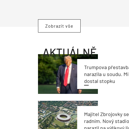
Zobrazit vše
AKTUÁLNĚ
Trumpova přestavb
narazila u soudu. Mi
dostal stopku
Majitel Zbrojovky s
radním. Nový stadi
narazil na výškový l