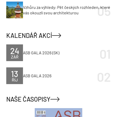
Vzhůru za výhledy: Pět českých rozhleden, které
vás okouzlí svou architekturou
KALENDÁŘ AKCÍ
24
ASB GALA 2026 (SK)
ZÁŘ
13
ASB GALA 2026
ŘÍJ
NAŠE ČASOPISY