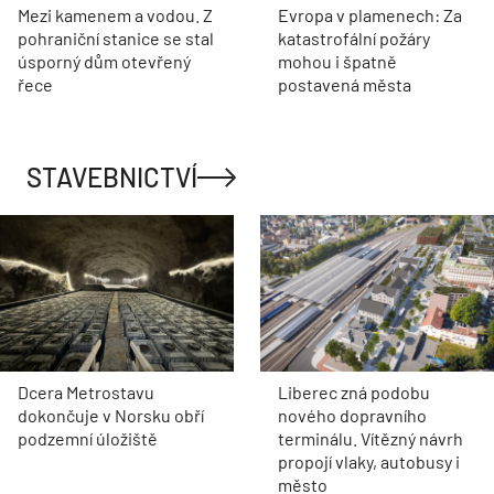
Mezi kamenem a vodou. Z
Evropa v plamenech: Za
pohraniční stanice se stal
katastrofální požáry
úsporný dům otevřený
mohou i špatně
řece
postavená města
STAVEBNICTVÍ
Dcera Metrostavu
Liberec zná podobu
dokončuje v Norsku obří
nového dopravního
podzemní úložiště
terminálu. Vítězný návrh
propojí vlaky, autobusy i
město