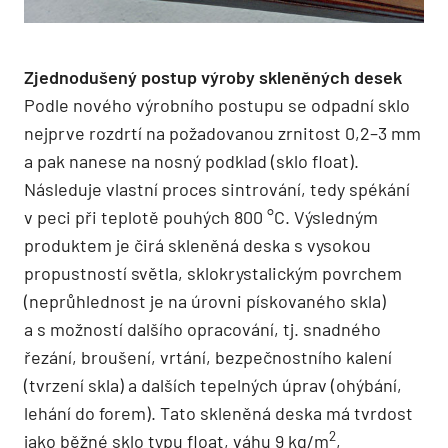
Zjednodušený postup výroby skleněných desek
Podle nového výrobního postupu se odpadní sklo
nejprve rozdrtí na požadovanou zrnitost 0,2–3 mm
a pak nanese na nosný podklad (sklo float).
Následuje vlastní proces sintrování, tedy spékání
v peci při teplotě pouhých 800 °C. Výsledným
produktem je čirá skleněná deska s vysokou
propustností světla, sklokrystalickým povrchem
(neprůhlednost je na úrovni pískovaného skla)
a s možností dalšího opracování, tj. snadného
řezání, broušení, vrtání, bezpečnostního kalení
(tvrzení skla) a dalších tepelných úprav (ohýbání,
lehání do forem). Tato skleněná deska má tvrdost
2
jako běžné sklo typu float, váhu 9 kg/m
,