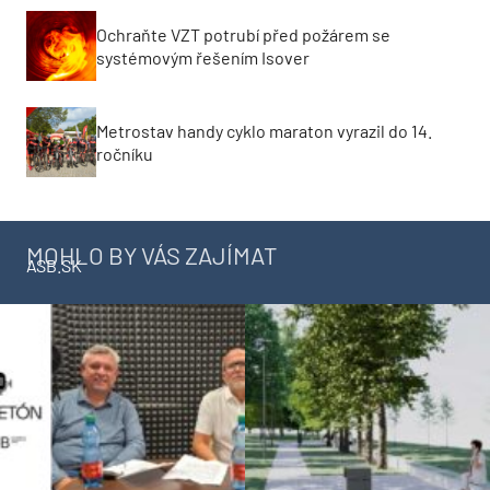
Ochraňte VZT potrubí před požárem se
systémovým řešením Isover
Metrostav handy cyklo maraton vyrazil do 14.
ročníku
MOHLO BY VÁS ZAJÍMAT
ASB.SK