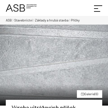
ASB
Stavebnictví
Základy a hrubá stavba
Příčky
Galerie
(6)
Výroba vitrážových příček