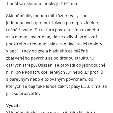
Tloušťka skleněné příčky je 10–12mm.
Skleněné díly mohou mít různé tvary – od
jednoduchých geometrických po nepravidelné,
ručně řezané. Struktura povrchu sintrovaného
skla nemusí být stejná, dá se ovlivnit zrnitostí
použitého drceného skla a regulací tavící teploty
v peci – tedy od zcela hladkého až mléčně
zbarveného povrchu až po drsnou strukturu
ostrých střepů. Osazení se provádí do jednoduché
hliníkové konstrukce, lehkých „U“ nebo „L“ profilů
s barevným nebo eloxovaným povrchem, do
kterých se dají také lehce zakrýt pásy LED, čímž lze
příčku prosvětlit.
Využití
Skleněné desky je možno využít jako klasické