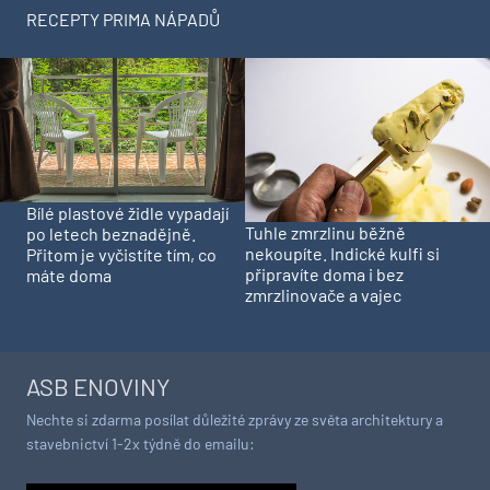
RECEPTY PRIMA NÁPADŮ
Bílé plastové židle vypadají
Tuhle zmrzlinu běžně
po letech beznadějně.
nekoupíte. Indické kulfi si
Přitom je vyčistíte tím, co
připravíte doma i bez
máte doma
zmrzlinovače a vajec
ASB ENOVINY
Nechte si zdarma posílat důležité zprávy ze světa architektury a
stavebnictví 1-2x týdně do emailu: