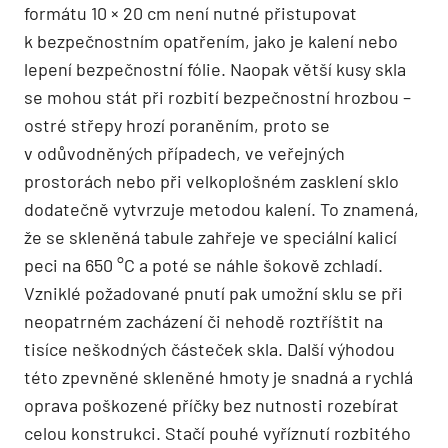
formátu 10 × 20 cm není nutné přistupovat
k bezpečnostním opatřením, jako je kalení nebo
lepení bezpečnostní fólie. Naopak větší kusy skla
se mohou stát při rozbití bezpečnostní hrozbou –
ostré střepy hrozí poraněním, proto se
v odůvodněných případech, ve veřejných
prostorách nebo při velkoplošném zasklení sklo
dodatečně vytvrzuje metodou kalení. To znamená,
že se skleněná tabule zahřeje ve speciální kalicí
peci na 650 °C a poté se náhle šokově zchladí.
Vzniklé požadované pnutí pak umožní sklu se při
neopatrném zacházení či nehodě roztříštit na
tisíce neškodných částeček skla. Další výhodou
této zpevněné skleněné hmoty je snadná a rychlá
oprava poškozené příčky bez nutnosti rozebírat
celou konstrukci. Stačí pouhé vyříznutí rozbitého