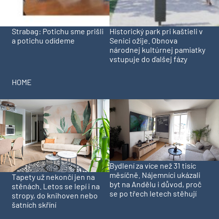
Strabag: Potichu sme prišli
Historický park pri kaštieli v
a potichu odídeme
Senici ožije. Obnova
národnej kultúrnej pamiatky
vstupuje do ďalšej fázy
HOME
Bydlení za více než 31 tisíc
měsíčně. Nájemníci ukázali
Tapety už nekončí jen na
byt na Andělu i důvod, proč
stěnách. Letos se lepí i na
se po třech letech stěhují
stropy, do knihoven nebo
šatních skříní