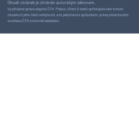
Obsah stránek je chráněn autorským zákonem.
Využíváme zpravodajství ČTK. Přepis, šíření či další zpřístupňování tohoto
obsahu či jeho části veřejnosti, a to jakýmkoliv způsobem, je bez předchozího
souhlasu ČTK výslovně zakázáno.