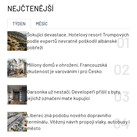
NEJČTENĚJŠÍ
TÝDEN
MĚSÍC
Šokující devastace. Hotelový resort Trumpových
podle expertů nevratně poškodil albánské
pobřeží
Miliony domů v ohrožení. Francouzská
zkušenost je varováním i pro Česko
Garsonka už nestačí. Developeři přišli s byty,
jejichž označení mate kupující
Liberec zná podobu nového dopravního
terminálu. Vítězný návrh propojí vlaky, autobusy i
město