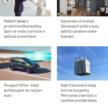
Makléři žádají o
Garsonka už nestačí.
prošetření Bezrealitky.
Developeři přišli s byty,
Spor se vede o provize a
jejichž označení mate
způsob prezentace
kupující
Peugeot Rifter: Když
Nad Vršovicemi létají
potřebujete víc než jen
hotové koupelny.
auto
Metrostav staví byty s
využitím prefabrikace