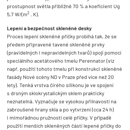
prostupnost světla přibližně 70 % a koefi­cient Ug
2
5,7 W/(m
. K).
Lepení a bezpečnost skleněné desky
Proces lepení skleněné příčky probíhá tak, že se
předem připravené tavené skleněné prvky
(pravidelných i nepravidelných tvarů) spojí pomocí
speciálního acetátového tmelu Perennator (viz
např. použití tohoto tmelu při konstrukci skleněné
fasády Nové scény ND v Praze před více než 20
lety). Tenká vrstva čirého silikonu je ve spojení
s drsným sklokrystalickým sklem prakticky
neznatelná. Vyznačuje se vysokou přilnavostí na
zabroušené hrany skla a po vytvrzení (cca 24 h)
i mimořádnou pružností celé příčky. V případě
použití menších skleněných částí lepené příčky do