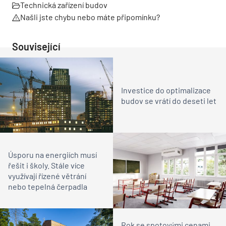
Technická zařízení budov
Našli jste chybu nebo máte připomínku?
Související
Investice do optimalizace
budov se vrátí do deseti let
Úsporu na energiích musí
řešit i školy. Stále více
využívají řízené větrání
nebo tepelná čerpadla
Rok se spotovými cenami,