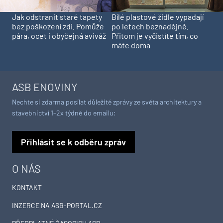
Jak odstranit staré tapety
Bílé plastové židle vypadají
bez poškození zdi. Pomůže
po letech beznadějně.
pára, ocet i obyčejná aviváž
Přitom je vyčistíte tím, co
máte doma
ASB ENOVINY
Nechte si zdarma posílat důležité zprávy ze světa architektury a
stavebnictví 1-2x týdně do emailu:
Přihlásit se k odběru zpráv
O NÁS
KONTAKT
INZERCE NA ASB-PORTAL.CZ