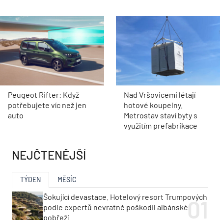
Peugeot Rifter: Když
Nad Vršovicemi létají
potřebujete víc než jen
hotové koupelny.
auto
Metrostav staví byty s
využitím prefabrikace
NEJČTENĚJŠÍ
TÝDEN
MĚSÍC
Šokující devastace. Hotelový resort Trumpových
podle expertů nevratně poškodil albánské
pobřeží