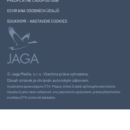
PŘEDPLATNÉ ČASOPISU ASB
OCHRANA OSOBNÍCH ÚDAJŮ
SOUKROMÍ – NASTAVENÍ COOKIES
© Jaga Media, s.r.o. Všechna práva vyhrazena.
Obsah stránek je chráněn autorským zákonem.
Využíváme zpravodajství ČTK. Přepis, šíření či další zpřístupňování tohoto
obsahu či jeho části veřejnosti, a to jakýmkoliv způsobem, je bez předchozího
souhlasu ČTK výslovně zakázáno.