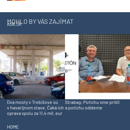
MOHLO BY VÁS ZAJÍMAT
ASB.SK
Dva mosty v Trebišove sú
Strabag: Potichu sme prišli
v havarijnom stave. Čaká ich
a potichu odídeme
oprava spolu za 11,4 mil. eur
HOME