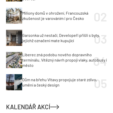
Miliony domů v ohrožení. Francouzská
zkušenost je varováním i pro Česko
Garsonka už nestačí. Developeři přišli s byty,
jejichž označení mate kupující
Liberec zná podobu nového dopravního
terminálu. Vítězný návrh propojí vlaky, autobusy i
město
Dům na břehu Vltavy propojuje staré zdivo,
umění a český design
KALENDÁŘ AKCÍ