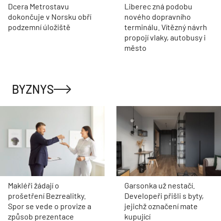
Dcera Metrostavu
Liberec zná podobu
dokončuje v Norsku obří
nového dopravního
podzemní úložiště
terminálu. Vítězný návrh
propojí vlaky, autobusy i
město
BYZNYS
Makléři žádají o
Garsonka už nestačí.
prošetření Bezrealitky.
Developeři přišli s byty,
Spor se vede o provize a
jejichž označení mate
způsob prezentace
kupující