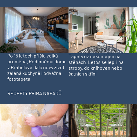
Po 15 letech přišla velká
Tapety už nekončí jen na
proměna. Rodinnému domu
stěnách. Letos se lepí i na
v Bratislavě dala nový život
stropy, do knihoven nebo
zelená kuchyně i odvážná
šatních skříní
fototapeta
RECEPTY PRIMA NÁPADŮ