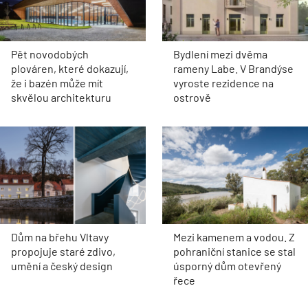
Pět novodobých
Bydlení mezi dvěma
plováren, které dokazují,
rameny Labe. V Brandýse
že i bazén může mít
vyroste rezidence na
skvělou architekturu
ostrově
Dům na břehu Vltavy
Mezi kamenem a vodou. Z
propojuje staré zdivo,
pohraniční stanice se stal
umění a český design
úsporný dům otevřený
řece