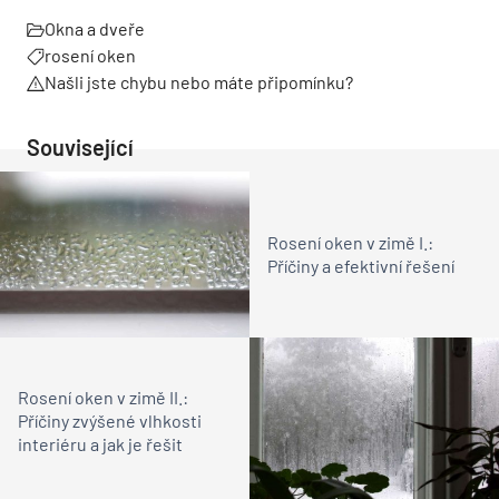
Okna a dveře
rosení oken
Našli jste chybu nebo máte připomínku?
Související
Rosení oken v zimě I.:
Příčiny a efektivní řešení
Rosení oken v zimě II.:
Příčiny zvýšené vlhkosti
interiéru a jak je řešit