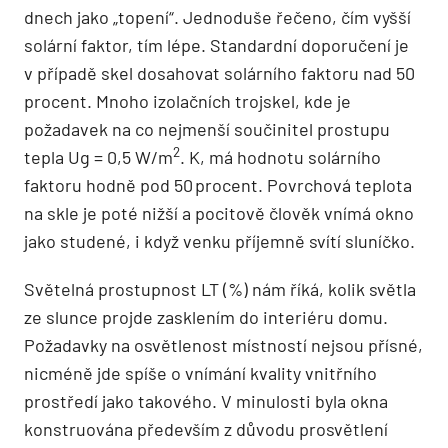
dnech jako „topení“. Jednoduše řečeno, čím vyšší
solární faktor, tím lépe. Standardní doporučení je
v případě skel dosahovat solárního faktoru nad 50
procent. Mnoho izolačních trojskel, kde je
požadavek na co nejmenší součinitel prostupu
2
tepla Ug = 0,5 W/m
. K, má hodnotu solárního
faktoru hodně pod 50 procent. Povrchová teplota
na skle je poté nižší a pocitově člověk vnímá okno
jako studené, i když venku příjemně svítí sluníčko.
Světelná prostupnost LT (%) nám říká, kolik světla
ze slunce projde zasklením do interiéru domu.
Požadavky na osvětlenost místností nejsou přísné,
nicméně jde spíše o vnímání kvality vnitřního
prostředí jako takového. V minulosti byla okna
konstruována přede­vším z důvodu prosvětlení