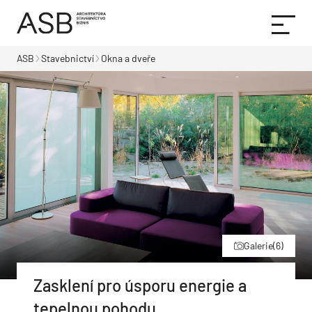
ASB
Stavebnictví
Okna a dveře
Galerie
(6)
Zasklení pro úsporu energie a
tepelnou pohodu