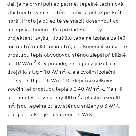
Jak je na první pohled patrné, tepelně technické
vlastnosti oken jsou téměř čtyři a půl až pětkrát
horší. Proto je důležité se snažit dosáhnout co
nejlepších hodnot. Pro příklad – mnohdy
projektanti zvyšují tloušťku tepelné izolace ze 140
milimetrů na 180 milimetrů, což konečný součinitel
prostupu tepla obvodovou stěnou zlepší přibližně
2
o 0,03 W/m
.K. V případě, že nepoužiji izolační
2
dvojsklo s Ug = 1,0 W/m
.K, ale zvolím izolační
2
trojsklo s Ug = 0,6 W/m
.K, zlepší se celkový
2
součinitel prostupu tepla o 0,40 W/m
.K. Mám-li
2
plochu obvodové stěny 100 m
a plochu oken 10
2
m
, jsou tepelné ztráty stěnou sníženy o 3 W/K,
v případě oken je to snížení o 4 W/K.