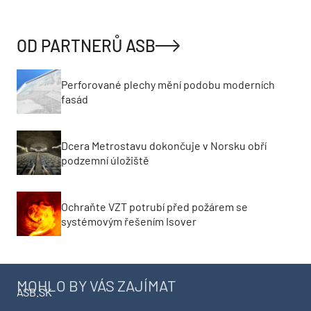
OD PARTNERŮ ASB
Perforované plechy mění podobu moderních
fasád
Dcera Metrostavu dokončuje v Norsku obří
podzemní úložiště
Ochraňte VZT potrubí před požárem se
systémovým řešením Isover
MOHLO BY VÁS ZAJÍMAT
ASB.SK