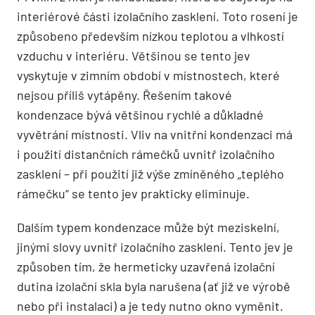
interiérové části izolačního zasklení. Toto rosení je
způsobeno především nízkou teplotou a vlhkostí
vzduchu v interiéru. Většinou se tento jev
vyskytuje v zimním období v místnostech, které
nejsou příliš vytápěny. Řešením takové
kondenzace bývá většinou rychlé a důkladné
vyvětrání místnosti. Vliv na vnitřní kondenzaci má
i použití distančních rámečků uvnitř izolačního
zasklení – při použití již výše zmíněného „teplého
rámečku“ se tento jev prakticky eliminuje.
Dalším typem kondenzace může být mezi­skelní,
jinými slovy uvnitř izolačního zasklení. Tento jev je
způsoben tím, že hermeticky uzavřená izolační
dutina izolační skla byla narušena (ať již ve výrobě
nebo při instalaci) a je tedy nutno okno vyměnit.