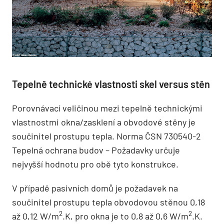
Tepelně technické vlastnosti skel versus stěn
Porovnávací veličinou mezi tepelně technickými
vlastnostmi okna/zasklení a obvodové stěny je
součinitel prostupu tepla. Norma ČSN 730540-2
Tepelná ochrana budov – Požadavky určuje
nejvyšší hodnotu pro obě tyto konstrukce.
V případě pasivních domů je požadavek na
součinitel prostupu tepla obvodovou stěnou 0,18
2
2
až 0,12 W/m
.K, pro okna je to 0,8 až 0,6 W/m
.K.