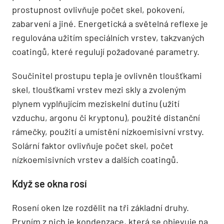
prostupnost ovlivňuje počet skel, pokovení,
zabarvení a jiné. Energetická a světelná reflexe je
regulována užitím speciálních vrstev, takzvaných
coatingů, které regulují požadované parametry.
Součinitel prostupu tepla je ovlivněn tloušťkami
skel, tloušťkami vrstev mezi skly a zvoleným
plynem vyplňujícím meziskelní dutinu (užití
vzduchu, argonu či kryptonu), použité distanční
rámečky, použití a umístění nízkoemisivní vrstvy.
Solární faktor ovlivňuje počet skel, počet
nízkoemisivních vrstev a dalších coatingů.
Když se okna rosí
Rosení oken lze rozdělit na tři základní druhy.
Prvním z nich je kondenzace, která se objevuje na