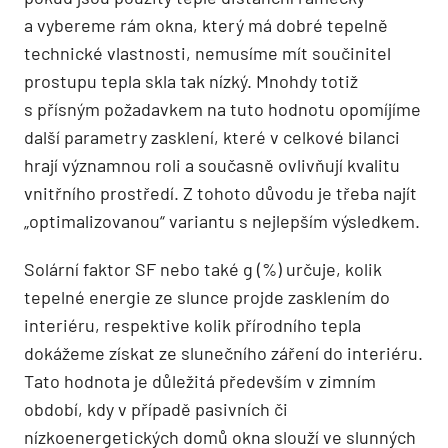
a vybereme rám okna, který má dobré tepelně
technické vlastnosti, nemusíme mít součinitel
prostupu tepla skla tak nízký. Mnohdy totiž
s přísným požadavkem na tuto hodnotu opomíjíme
další parametry zasklení, které v celkové bilanci
hrají významnou roli a současně ovlivňují kvalitu
vnitřního prostředí. Z tohoto důvodu je třeba najít
„optimalizovanou“ variantu s nejlepším výsledkem.
Solární faktor SF nebo také g (%) určuje, kolik
tepelné energie ze slunce projde zasklením do
interiéru, respektive kolik přírodního tepla
dokážeme získat ze slunečního záření do interiéru.
Tato hodnota je důležitá především v zimním
období, kdy v případě pasivních či
nízkoenergetických domů okna slouží ve slunných