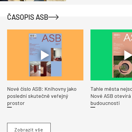
ČASOPIS ASB
Nové číslo ASB: Knihovny jako
Tahle města nejso
poslední skutečně veřejný
Nové ASB otevírá
prostor
budoucnosti
Zobrazit vše