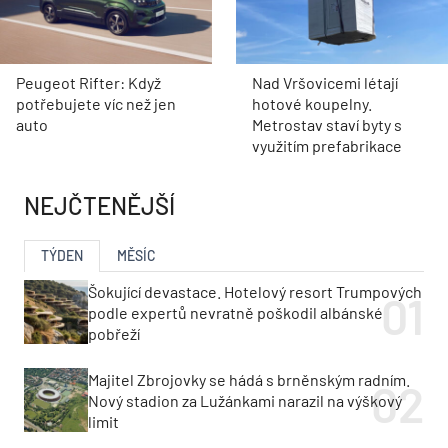
Peugeot Rifter: Když
Nad Vršovicemi létají
potřebujete víc než jen
hotové koupelny.
auto
Metrostav staví byty s
využitím prefabrikace
NEJČTENĚJŠÍ
TÝDEN
MĚSÍC
Šokující devastace. Hotelový resort Trumpových
podle expertů nevratně poškodil albánské
pobřeží
Majitel Zbrojovky se hádá s brněnským radním.
Nový stadion za Lužánkami narazil na výškový
limit