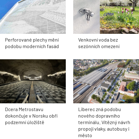
Perforované plechy mění
Venkovní voda bez
podobu moderních fasád
sezónních omezení
Dcera Metrostavu
Liberec zná podobu
dokončuje v Norsku obří
nového dopravního
podzemní úložiště
terminálu. Vítězný návrh
propojí vlaky, autobusy i
město