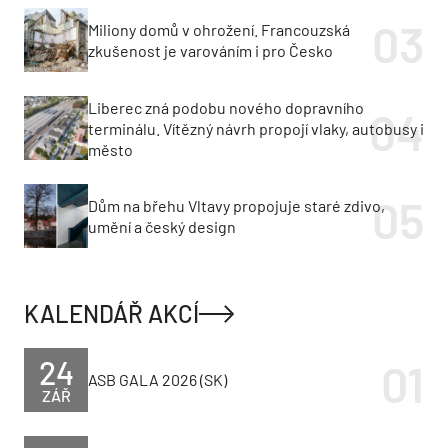
Miliony domů v ohrožení. Francouzská
zkušenost je varováním i pro Česko
Liberec zná podobu nového dopravního
terminálu. Vítězný návrh propojí vlaky, autobusy i
město
Dům na břehu Vltavy propojuje staré zdivo,
umění a český design
KALENDÁŘ AKCÍ
24
ASB GALA 2026 (SK)
ZÁŘ