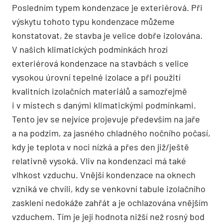
Posledním typem kondenzace je exteriérová. Při
výskytu tohoto typu kondenzace můžeme
konstatovat, že stavba je velice dobře izolována.
V našich klimatických podmínkách hrozí
exteriérová kondenzace na stavbách s velice
vysokou úrovní tepelné izolace a při použití
kvalitních izolačních materiálů a samozřejmě
i v místech s danými klimatickými podmínkami.
Tento jev se nejvíce projevuje především na jaře
a na podzim, za jasného chladného nočního počasí,
kdy je teplota v noci nízká a přes den již/ještě
relativně vysoká. Vliv na kondenzaci má také
vlhkost vzduchu. Vnější kondenzace na oknech
vzniká ve chvíli, kdy se venkovní tabule izolačního
zasklení nedokáže zahřát a je ochlazována vnějším
vzduchem. Tím je její hodnota nižší než rosný bod