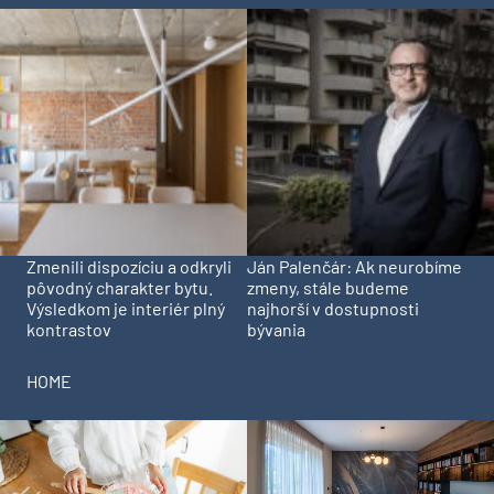
Zmenili dispozíciu a odkryli
Ján Palenčár: Ak neurobíme
pôvodný charakter bytu.
zmeny, stále budeme
Výsledkom je interiér plný
najhorší v dostupnosti
kontrastov
bývania
HOME