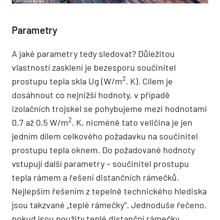
Parametry
A jaké parametry tedy sledovat? Důležitou
vlastností zasklení je bezesporu součinitel
2
prostupu tepla skla Ug (W/m
. K). Cílem je
dosáhnout co nejnižší hodnoty, v případě
izolačních trojskel se pohybujeme mezi hodnotami
2
0,7 až 0,5 W/m
. K, nicméně tato veličina je jen
jedním dílem celkového požadavku na součinitel
prostupu tepla oknem. Do požadované hodnoty
vstupují další parametry – součinitel prostupu
tepla rámem a řešení distančních rámečků.
Nejlepším řešením z tepelně technického hlediska
jsou takzvané „teplé rámečky“. Jednoduše řečeno,
pokud jsou použity teplé distanční rámečky