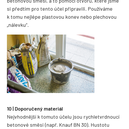
betonovou směsí, a to pomocí otvorů, které jsme
si předtím pro tento účel připravili. Používáme
k tomu nejlépe plastovou konev nebo plechovou
„nálevku“.
10 | Doporučený materiál
Nejvhodnější k tomuto účelu jsou rychletvrdnoucí
betonové směsi (např. Knauf BN 30). Hustotu