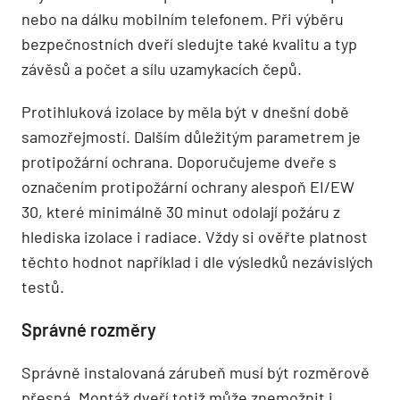
nebo na dálku mobilním telefonem. Při výběru
bezpečnostních dveří sledujte také kvalitu a typ
závěsů a počet a sílu uzamykacích čepů.
Protihluková izolace by měla být v dnešní době
samozřejmostí. Dalším důležitým parametrem je
protipožární ochrana. Doporučujeme dveře s
označením protipožární ochrany alespoň EI/EW
30, které minimálně 30 minut odolají požáru z
hlediska izolace i radiace. Vždy si ověřte platnost
těchto hodnot například i dle výsledků nezávislých
testů.
Správné rozměry
Správně instalovaná zárubeň musí být rozměrově
přesná. Montáž dveří totiž může znemožnit i