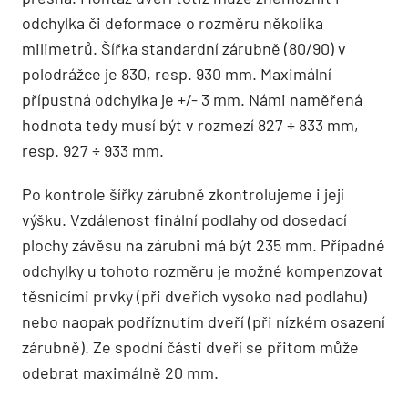
odchylka či deformace o rozměru několika
milimetrů. Šířka standardní zárubně (80/90) v
polodrážce je 830, resp. 930 mm. Maximální
přípustná odchylka je +/- 3 mm. Námi naměřená
hodnota tedy musí být v rozmezí 827 ÷ 833 mm,
resp. 927 ÷ 933 mm.
Po kontrole šířky zárubně zkontrolujeme i její
výšku. Vzdálenost finální podlahy od dosedací
plochy závěsu na zárubni má být 235 mm. Případné
odchylky u tohoto rozměru je možné kompenzovat
těsnicími prvky (při dveřích vysoko nad podlahu)
nebo naopak podříznutím dveří (při nízkém osazení
zárubně). Ze spodní části dveří se přitom může
odebrat maximálně 20 mm.