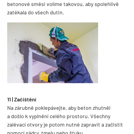
betonové směsi volíme takovou, aby spolehlivě
zatékala do všech dutin.
11 | Začištění
Na zárubně poklepávejte, aby beton zhutněl
a došlo k vyplnění celého prostoru. Všechny
zalévací otvory je potom nutné zapravit a začistit
pomocí sádry, tmelu nebo štuku.