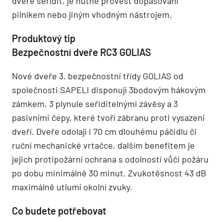
dveře seřídit, je nutné provést dopasování
pilníkem nebo jiným vhodným nástrojem.
Produktový tip
Bezpečnostní dveře RC3 GOLIAS
Nové dveře 3. bezpečnostní třídy GOLIAS od
společnosti SAPELI disponují 3bodovým hákovým
zámkem, 3 plynule seřiditelnými závěsy a 3
pasivními čepy, které tvoří zábranu proti vysazení
dveří. Dveře odolají i 70 cm dlouhému páčidlu či
ruční mechanické vrtačce, dalším benefitem je
jejich protipožární ochrana s odolností vůči požáru
po dobu minimálně 30 minut. Zvukotěsnost 43 dB
maximálně utlumí okolní zvuky.
Co budete potřebovat