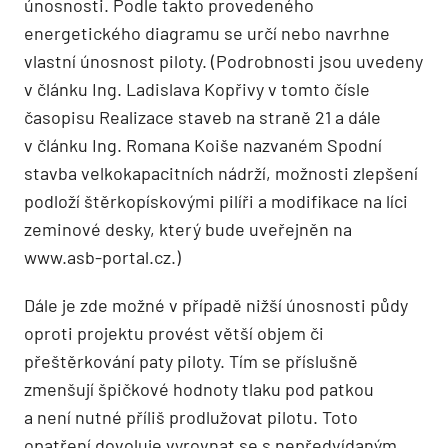
únosnosti. Podle takto provedeného
energetického diagramu se určí nebo navrhne
vlastní únosnost piloty. (Podrobnosti jsou uvedeny
v článku Ing. Ladislava Kopřivy v tomto čísle
časopisu Realizace staveb na straně 21 a dále
v článku Ing. Romana Koiše nazvaném Spodní
stavba velkokapacitních nádrží, možnosti zlepšení
podloží štěrkopískovými pilíři a modifikace na líci
zeminové desky, který bude uveřejněn na
www.asb-portal.cz.)
Dále je zde možné v případě nižší únosnosti půdy
oproti projektu provést větší objem či
přeštěrkování paty piloty. Tím se příslušně
zmenšují špičkové hodnoty tlaku pod patkou
a není nutné příliš prodlužovat pilotu. Toto
opatření dovoluje vyrovnat se s nepředvídaným