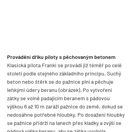
Provádění dříku piloty s pěchovaným betonem
Klasická pilota Franki se provádí již téměř po celé
století podle stejného základního principu. Suchý
beton nebo štěrk se do paž­nice plní a pěchuje
lehkými údery beranu (obrázek). Po vytvoření
zátky se volně pada­jícím beranem s pádovou
výškou 6 až 10 m zaráží pažnice do země, dokud se
nedosáhne potřebné hloubky. Po dosažení hloubky
se pažnice přidrží na lanech přes kladky a zvýší se
pádová výška beranu, aby se zátka uvolnila