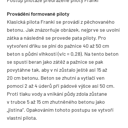
Postup pilotáže předrážené piloty Franki
Provádění formované piloty
Klasická pilota Franki se provádí z pěchovaného
betonu. Jak znázorňuje obrázek, nejprve se uvolní
zátka a následně se provede pata piloty. Pro
vytvoření dříku se plní do pažnice 40 až 50 cm
beton s půdní vlhkostí (v/c = 0,28). Na tento beton
se spustí beran jako zátěž a pažnice se pak
povytáhne tak, aby v ní zůstalo ještě asi 15 až
20 cm betonu. Beton se zhutní a vytlačí ven
pomocí 2 až 4 úderů při pádové výšce asi 50 cm.
Proti tlaku vody a vnikání půdy zdola zůstane
v trubce 5 až 15 cm zhutněného betonu jako
„jistina“. Opakováním tohoto postupu se vytvoří
vlastní pilota.