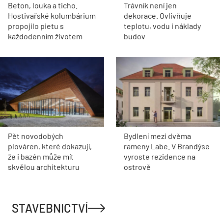
Beton, louka a ticho.
Trávník není jen
Hostivařské kolumbárium
dekorace. Ovlivňuje
propojilo pietu s
teplotu, vodu i náklady
každodenním životem
budov
Pět novodobých
Bydlení mezi dvěma
plováren, které dokazují,
rameny Labe. V Brandýse
že i bazén může mít
vyroste rezidence na
skvělou architekturu
ostrově
STAVEBNICTVÍ