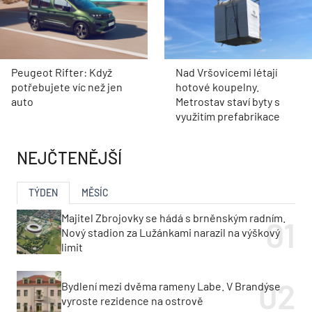
Peugeot Rifter: Když
Nad Vršovicemi létají
potřebujete víc než jen
hotové koupelny.
auto
Metrostav staví byty s
využitím prefabrikace
NEJČTENĚJŠÍ
TÝDEN
MĚSÍC
Majitel Zbrojovky se hádá s brněnským radním.
Nový stadion za Lužánkami narazil na výškový
limit
Bydlení mezi dvěma rameny Labe. V Brandýse
vyroste rezidence na ostrově