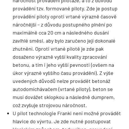
náročnost provádění pilotáže, a to z důvodů
provádění tzv. formované piloty. Zde je postup
provádění piloty oproti vrtané výrazně časově
náročnější – z důvodu postupného plnění po
maximálně cca 20 cm a následného dusání
zavlhlé směsi, aby bylo zaručeno její dokonalé
zhutnění. Oproti vrtané pilotě je zde pak
dosaženo výrazně vyšší kvality zpracování
betonu, a tím i jeho vyšší pevnosti (ovšem na
úkor výrazně vyššího času provádění). Z výše
uvedených důvodů nelze provádět betonáž
autodomíchávačem (vrtané piloty), beton se
musí dovážet sklopkou a následně dumprem,
což zvyšuje strojovou náročnost.
U pilot technologie Franki není možné provádět
hlavice do vývrtu. Je zde nutné postupovat