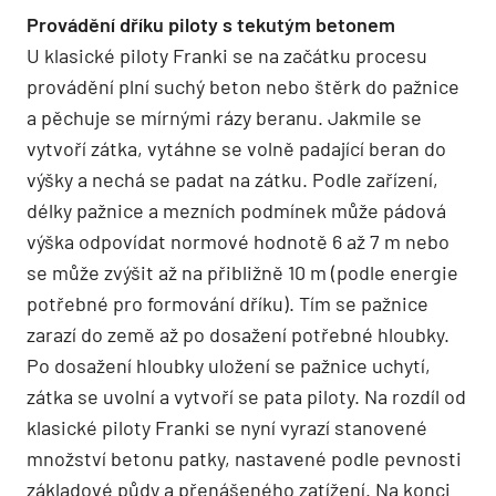
Provádění dříku piloty s tekutým betonem
U klasické piloty Franki se na začátku procesu
provádění plní suchý beton nebo štěrk do pažnice
a pěchuje se mírnými rázy beranu. Jakmile se
vytvoří zátka, vytáhne se volně padající beran do
výšky a nechá se padat na zátku. Podle zařízení,
délky pažnice a mezních podmínek může pádová
výška odpovídat normové hodnotě 6 až 7 m nebo
se může zvýšit až na přibližně 10 m (podle energie
potřebné pro formování dříku). Tím se pažnice
zarazí do země až po dosažení potřebné hloubky.
Po dosažení hloubky uložení se pažnice uchytí,
zátka se uvolní a vytvoří se pata piloty. Na rozdíl od
klasické piloty Franki se nyní vyrazí stanovené
množství betonu patky, nastavené podle pevnosti
základové půdy a přenášeného zatížení. Na konci