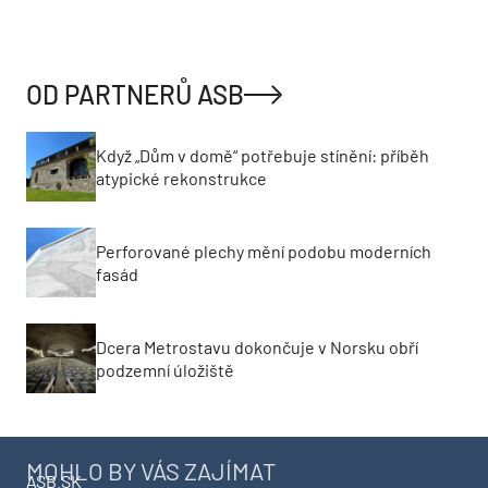
OD PARTNERŮ ASB
Když „Dům v domě“ potřebuje stínění: příběh
atypické rekonstrukce
Perforované plechy mění podobu moderních
fasád
Dcera Metrostavu dokončuje v Norsku obří
podzemní úložiště
MOHLO BY VÁS ZAJÍMAT
ASB.SK