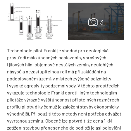
Technologie pilot Franki je vhodná pro geologická
prostředí málo únosných napla­venin, sprašových
i jílových hlín, objemově nestálých zemin, neulehlých
násypů a nezastupitelnou roli má při zakládání na
poddolovaném území, v místech zvýšené sei­zmicity
i vysoké agresivity podzemní vody. V těchto prostředích
vykazuje technologie Franki oproti jiným technologiím
pilotáže výrazně vyšší únosnost při stejných rozměrech
profilu piloty, díky čemuž je založení stavby ekonomicky
výhodnější. Při použití této metody není potřeba odvážet
vyvrtanou zeminu. Obecně lze potvrdit, že cena 1 kN
zatížení stavbou přeneseného do pod­loží je asi poloviční