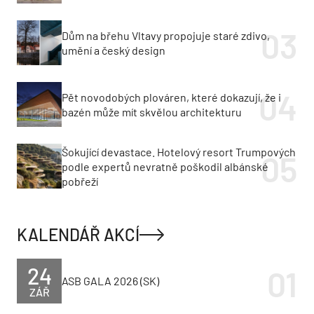
Dům na břehu Vltavy propojuje staré zdivo,
umění a český design
Pět novodobých plováren, které dokazují, že i
bazén může mít skvělou architekturu
Šokující devastace. Hotelový resort Trumpových
podle expertů nevratně poškodil albánské
pobřeží
KALENDÁŘ AKCÍ
24
ASB GALA 2026 (SK)
ZÁŘ