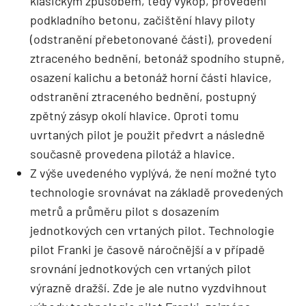
klasickým způsobem, tedy výkop, provedení
podkladního betonu, začištění hlavy piloty
(odstranění přebetonované části), provedení
ztraceného bednění, betonáž spodního stupně,
osazení kalichu a betonáž horní části hlavice,
odstranění ztraceného bednění, postupný
zpětný zásyp okolí hlavice. Oproti tomu
uvrtaných pilot je použit předvrt a násled­ně
současně provedena pilotáž a hlavice.
Z výše uvedeného vyplývá, že není možné tyto
technologie srovnávat na základě provedených
metrů a průměru pilot s dosazením
jednotkových cen vrtaných pilot. Technologie
pilot Franki je časově náročnější a v případě
srovnání jednotkových cen vrtaných pilot
výrazně dražší. Zde je ale nutno vyzdvihnout