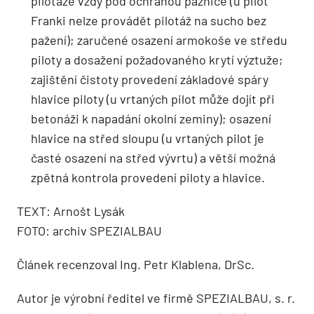
pilotáže vždy pod ochranou pažnice (u pilot
Franki nelze provádět pilotáž na sucho bez
pažení); zaručené osazení armokoše ve středu
piloty a dosažení požadovaného krytí výztuže;
zajištění čistoty provedení základové spáry
hlavice piloty (u vrtaných pilot může dojít při
betonáži k napadání okolní zeminy); osazení
hlavice na střed sloupu (u vrtaných pilot je
časté osazení na střed vývrtu) a větší možná
zpětná kontrola provedení piloty a hlavice.
TEXT: Arnošt Lysák
FOTO: archiv SPEZIALBAU
Článek recenzoval Ing. Petr Klablena, DrSc.
Autor je výrobní ředitel ve firmě SPEZIALBAU, s. r.