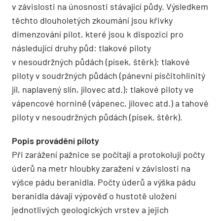
v závislosti na únosnosti stávající půdy. Výsledkem
těchto dlouholetých zkoumání jsou křivky
dimenzování pilot, které jsou k dispozici pro
následující druhy půd: tlakové piloty
v nesoudržných půdách (písek, štěrk); tlakové
piloty v soudržných půdách (pánevní písčitohlinitý
jíl, naplavený slín, jílovec atd.); tlakové piloty ve
vápencové hornině (vápenec, jílovec atd.) a tahové
piloty v nesoudržných půdách (písek, štěrk).
Popis provádění piloty
Při zarážení pažnice se počítají a protokolují počty
úderů na metr hloubky zaražení v závislosti na
výšce pádu beranidla. Počty úderů a výška pádu
beranidla dávají výpověď o hustotě uložení
jednotlivých geologických vrstev a jejich