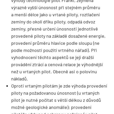
výhody technologie pilot Franki, zejména
výrazně vyšší únosnost při stejném průměru
a menší délce jako u vrtané piloty, roztlačení
zeminy do okolí dříku piloty, odpadá odvoz
zeminy, přesné určení únosnosti jednotlivě
provedené piloty na základě do­sažené energie,
provedení průměru hlavi­ce podle sloupu (ne
podle možnosti použi­tí vrtného nářadí). Při
vyhodnocení těchto aspektů se její dražší
provádění ztrácí a cenová relace je výhodnější
než u vrtaných pilot. Obecně asi o polovinu
nákladů.
Oproti vrtaným pilotám je zde výhoda provedení
piloty na požadovanou únosnost (u vrtaných
pilot je nutné počítat s větší délkou z důvodů
možné geologické anomálie); provedení