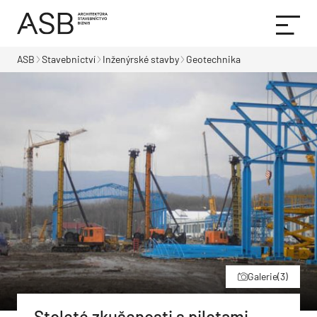
ASB
Stavebnictví
Inženýrské stavby
Geotechnika
Galerie
(3)
Stoleté zkušenosti s pilotami