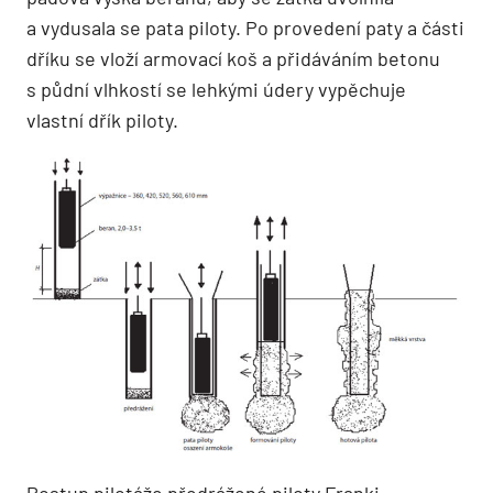
a vydusala se pata piloty. Po prove­dení paty a části
dříku se vloží armovací koš a přidáváním betonu
s půdní vlhkostí se leh­kými údery vypěchuje
vlastní dřík piloty.