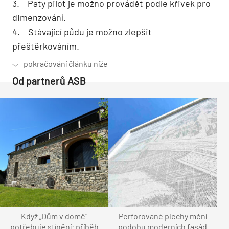
3. Paty pilot je možno provádět podle křivek pro
dimenzování.
4. Stávající půdu je možno zlepšit
přeštěrkováním.
Od partnerů ASB
Když „Dům v domě“
Perforované plechy mění
potřebuje stínění: příběh
podobu moderních fasád