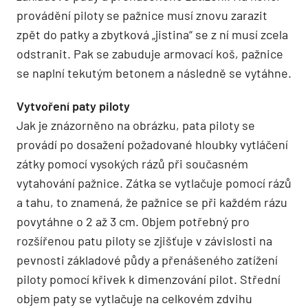
provádění piloty se pažnice musí znovu zarazit
zpět do patky a zbytková „jistina“ se z ní musí zcela
odstranit. Pak se zabuduje armovací koš, pažnice
se naplní tekutým betonem a následně se vytáhne.
Vytvoření paty piloty
Jak je znázorněno na obrázku, pata piloty se
provádí po dosažení požadované hlou­bky vytláčení
zátky pomocí vysokých rázů při současném
vytahování pažnice. Zátka se vytlačuje pomocí rázů
a tahu, to znamená, že pažnice se při každém rázu
povytáhne o 2 až 3 cm. Objem potřebný pro
rozšířenou patu piloty se zjišťuje v závislosti na
pevnosti základové půdy a přenášeného zatížení
piloty pomocí křivek k dimenzování pilot. Střední
objem paty se vytlačuje na celkovém zdvihu