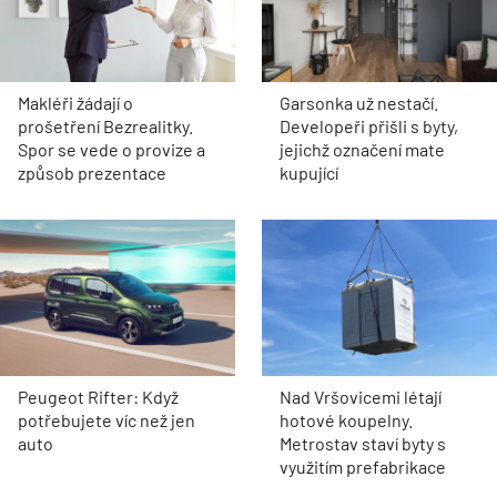
Makléři žádají o
Garsonka už nestačí.
prošetření Bezrealitky.
Developeři přišli s byty,
Spor se vede o provize a
jejichž označení mate
způsob prezentace
kupující
Peugeot Rifter: Když
Nad Vršovicemi létají
potřebujete víc než jen
hotové koupelny.
auto
Metrostav staví byty s
využitím prefabrikace