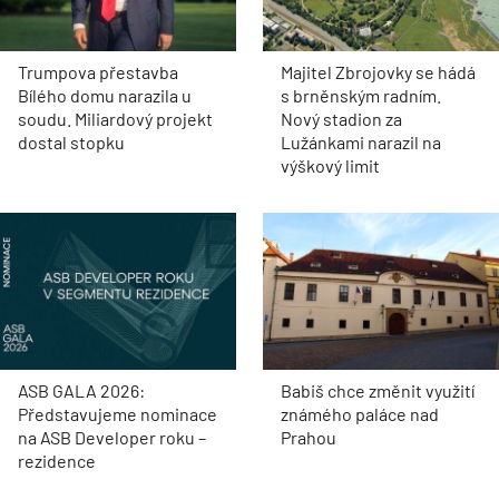
Trumpova přestavba
Majitel Zbrojovky se hádá
Bílého domu narazila u
s brněnským radním.
soudu. Miliardový projekt
Nový stadion za
dostal stopku
Lužánkami narazil na
výškový limit
ASB GALA 2026:
Babiš chce změnit využití
Představujeme nominace
známého paláce nad
na ASB Developer roku –
Prahou
rezidence