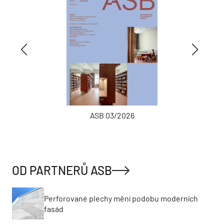
ASB 03/2026
OD PARTNERŮ ASB
Perforované plechy mění podobu moderních
fasád