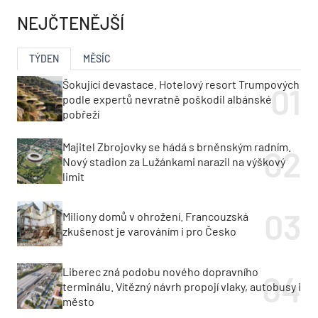
NEJČTENĚJŠÍ
TÝDEN
MĚSÍC
Šokující devastace. Hotelový resort Trumpových
podle expertů nevratně poškodil albánské
pobřeží
Majitel Zbrojovky se hádá s brněnským radním.
Nový stadion za Lužánkami narazil na výškový
limit
Miliony domů v ohrožení. Francouzská
zkušenost je varováním i pro Česko
Liberec zná podobu nového dopravního
terminálu. Vítězný návrh propojí vlaky, autobusy i
město