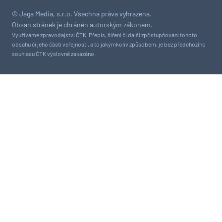
© Jaga Media, s.r.o. Všechna práva vyhrazena.
Obsah stránek je chráněn autorským zákonem.
Využíváme zpravodajství ČTK. Přepis, šíření či další zpřístupňování tohoto
obsahu či jeho části veřejnosti, a to jakýmkoliv způsobem, je bez předchozího
souhlasu ČTK výslovně zakázáno.