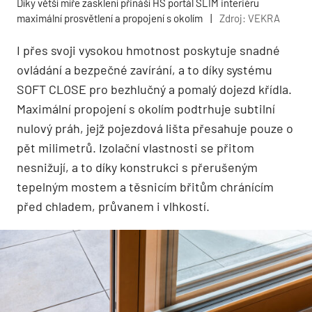
Díky větší míře zasklení přináší HS portál SLIM interiéru
maximální prosvětlení a propojení s okolím
|
Zdroj: VEKRA
I přes svoji vysokou hmotnost poskytuje snadné
ovládání a bezpečné zavírání, a to díky systému
SOFT CLOSE pro bezhlučný a pomalý dojezd křídla.
Maximální propojení s okolím podtrhuje subtilní
nulový práh, jejž pojezdová lišta přesahuje pouze o
pět milimetrů. Izolační vlastnosti se přitom
nesnižují, a to díky konstrukci s přerušeným
tepelným mostem a těsnicím břitům chránícím
před chladem, průvanem i vlhkostí.