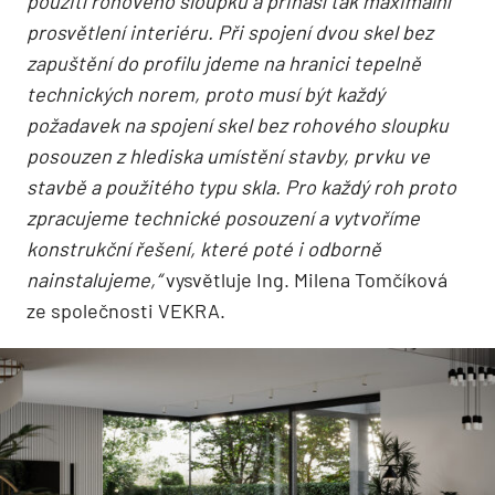
použití rohového sloupku a přináší tak maximální
prosvětlení interiéru. Při spojení dvou skel bez
zapuštění do profilu jdeme na hranici tepelně
technických norem, proto musí být každý
požadavek na spojení skel bez rohového sloupku
posouzen z hlediska umístění stavby, prvku ve
stavbě a použitého typu skla. Pro každý roh proto
zpracujeme technické posouzení a vytvoříme
konstrukční řešení, které poté i odborně
nainstalujeme,“
vysvětluje Ing. Milena Tomčíková
ze společnosti VEKRA.