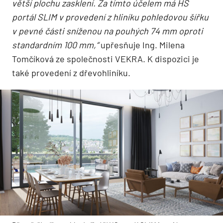
větší plochu zasklení.
Za tímto účelem má HS
portál SLIM v provedení z hliníku pohledovou šířku
v pevné části sníženou na pouhých 74 mm oproti
standardním 100 mm,“
upřesňuje Ing. Milena
Tomčíková ze společnosti VEKRA. K dispozici je
také provedení z dřevohliníku.