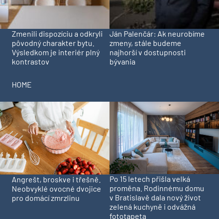
Zmenili dispozíciu a odkryli
Ján Palenčár: Ak neurobíme
pôvodný charakter bytu.
zmeny, stále budeme
Výsledkom je interiér plný
najhorší v dostupnosti
kontrastov
bývania
HOME
Po 15 letech přišla velká
Angrešt, broskve i třešně.
proměna. Rodinnému domu
Neobvyklé ovocné dvojice
v Bratislavě dala nový život
pro domácí zmrzlinu
zelená kuchyně i odvážná
fototapeta