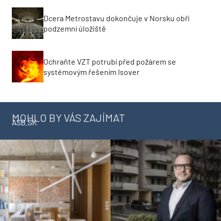
Dcera Metrostavu dokončuje v Norsku obří
podzemní úložiště
Ochraňte VZT potrubí před požárem se
systémovým řešením Isover
MOHLO BY VÁS ZAJÍMAT
ASB.SK