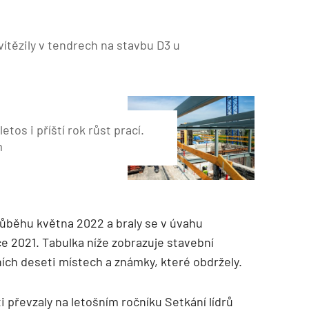
vítězily v tendrech na stavbu D3 u
etos i příští rok růst prací.
m
růběhu května 2022 a braly se v úvahu
ce 2021. Tabulka níže zobrazuje stavební
ních deseti místech a známky, které obdržely.
 převzaly na letošním ročníku Setkání lídrů