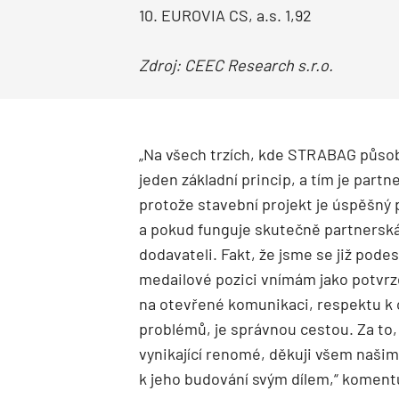
10. EUROVIA CS, a.s. 1,92
Zdroj: CEEC Research s.r.o.
„Na všech trzích, kde STRABAG působ
jeden základní princip, a tím je partn
protože stavební projekt je úspěšný
a pokud funguje skutečně partnersk
dodavateli. Fakt, že jsme se již pode
medailové pozici vnímám jako potvrzen
na otevřené komunikaci, respektu k o
problémů, je správnou cestou. Za to,
vynikající renomé, děkuji všem naši
k jeho budování svým dílem,“ komentu