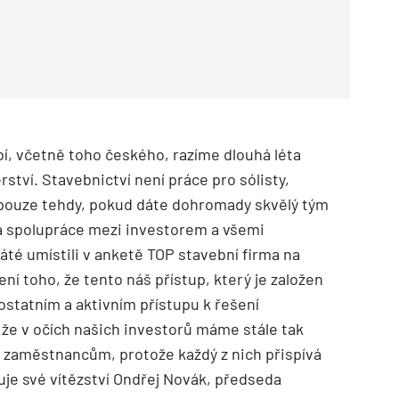
í, včetně toho českého, razíme dlouhá léta
erství. Stavebnictví není práce pro sólisty,
 pouze tehdy, pokud dáte dohromady skvělý tým
á spolupráce mezi investorem a všemi
sáté umístili v anketě TOP stavební firma na
í toho, že tento náš přístup, který je založen
statním a aktivním přístupu k řešení
 že v očích našich investorů máme stále tak
m zaměstnancům, protože každý z nich přispívá
je své vítězství Ondřej Novák, předseda