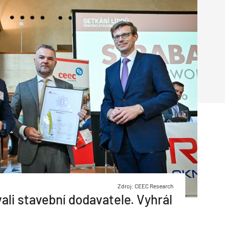
Poruchy střechy
Rekonstrukce střechy
Průmysl a logisti
Větrání a odvětrávání
Komíny
Historické stavby
Průmyslové 
Fasáda
Inženýrské s
Omítky
Doprava
Mosty
T
Zdroj: CEEC Research
ali stavební dodavatele. Vyhrál