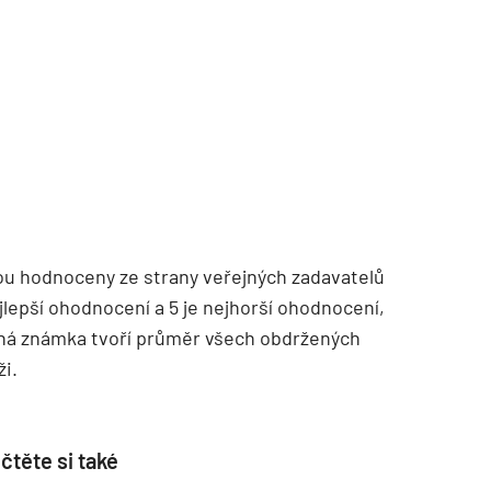
TZB HAUSTECHNIK 02/2026
ou hodnoceny ze strany veřejných zadavatelů
ejlepší ohodnocení a 5 je nejhorší ohodnocení,
dná známka tvoří průměr všech obdržených
ži.
čtěte si také