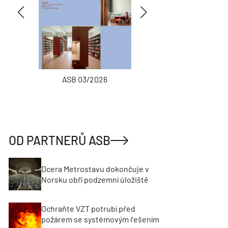
ASB 03/2026
INŽENÝRSKÉ
OD PARTNERŮ ASB
Dcera Metrostavu dokončuje v
Norsku obří podzemní úložiště
Ochraňte VZT potrubí před
požárem se systémovým řešením