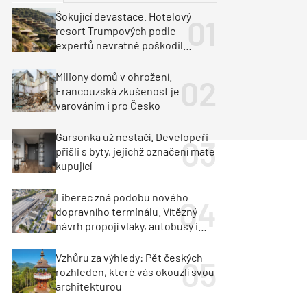
ka
Dopravní stavby
Šokující devastace. Hotelový
resort Trumpových podle
objekty
tavby
expertů nevratně poškodil
albánské pobřeží
unely
Geotechnika
Inženýrské sítě
Miliony domů v ohrožení.
Francouzská zkušenost je
varováním i pro Česko
Garsonka už nestačí. Developeři
přišli s byty, jejichž označení mate
kupující
Liberec zná podobu nového
dopravního terminálu. Vítězný
návrh propojí vlaky, autobusy i
město
Vzhůru za výhledy: Pět českých
rozhleden, které vás okouzlí svou
architekturou