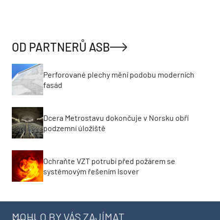
OD PARTNERŮ ASB
Perforované plechy mění podobu moderních
fasád
Dcera Metrostavu dokončuje v Norsku obří
podzemní úložiště
Ochraňte VZT potrubí před požárem se
systémovým řešením Isover
MOHLO BY VÁS ZAJÍMAT