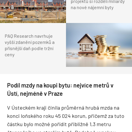
projektů si rozdělí miliardy
na nové nájemní byty
PAQ Research navrhuje
vyšší zdanění pozemků a
přísnější daň podle tržní
ceny
Podíl mzdy na koupi bytu: nejvíce metrů v
Ústí, nejméně v Praze
V Ústeckém kraji činila průměrná hrubá mzda na
konci loňského roku 45 024 korun, přičemž za tuto
částku bylo možné pořídit přibližně 1,3 metru