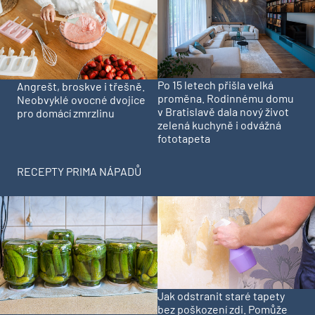
Po 15 letech přišla velká
Angrešt, broskve i třešně.
proměna. Rodinnému domu
Neobvyklé ovocné dvojice
v Bratislavě dala nový život
pro domácí zmrzlinu
zelená kuchyně i odvážná
fototapeta
RECEPTY PRIMA NÁPADŮ
Jak odstranit staré tapety
bez poškození zdi. Pomůže