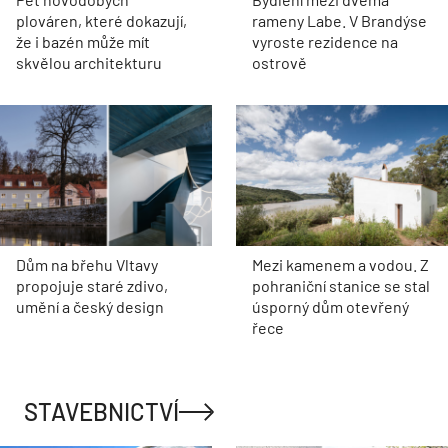
plováren, které dokazují,
rameny Labe. V Brandýse
že i bazén může mít
vyroste rezidence na
skvělou architekturu
ostrově
Dům na břehu Vltavy
Mezi kamenem a vodou. Z
propojuje staré zdivo,
pohraniční stanice se stal
umění a český design
úsporný dům otevřený
řece
STAVEBNICTVÍ