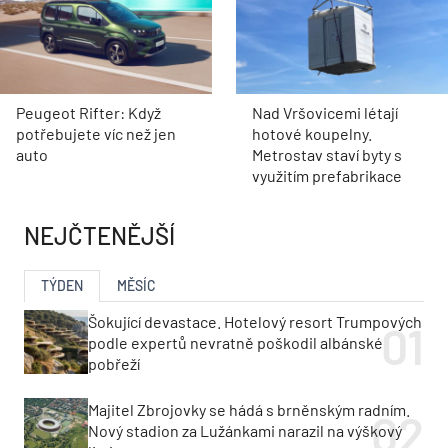
Peugeot Rifter: Když
Nad Vršovicemi létají
potřebujete víc než jen
hotové koupelny.
auto
Metrostav staví byty s
využitím prefabrikace
NEJČTENĚJŠÍ
TÝDEN
MĚSÍC
Šokující devastace. Hotelový resort Trumpových
podle expertů nevratně poškodil albánské
pobřeží
Majitel Zbrojovky se hádá s brněnským radním.
Nový stadion za Lužánkami narazil na výškový