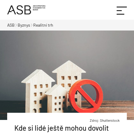
ASB
Byznys
Realitní trh
Zdroj: Shutterstock
Kde si lidé ještě mohou dovolit