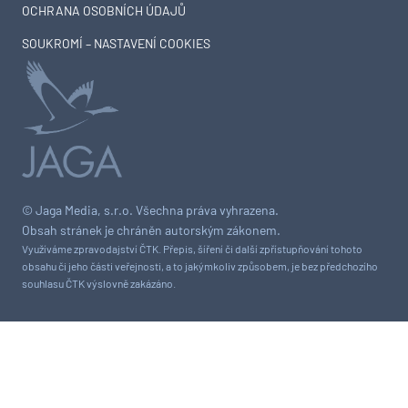
OCHRANA OSOBNÍCH ÚDAJŮ
SOUKROMÍ – NASTAVENÍ COOKIES
© Jaga Media, s.r.o. Všechna práva vyhrazena.
Obsah stránek je chráněn autorským zákonem.
Využíváme zpravodajství ČTK. Přepis, šíření či další zpřístupňování tohoto
obsahu či jeho části veřejnosti, a to jakýmkoliv způsobem, je bez předchozího
souhlasu ČTK výslovně zakázáno.