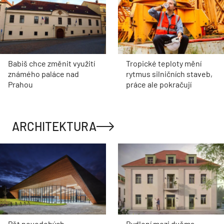
Babiš chce změnit využití
Tropické teploty mění
známého paláce nad
rytmus silničních staveb,
Prahou
práce ale pokračují
ARCHITEKTURA
Pět novodobých
Bydlení mezi dvěma