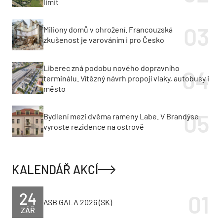
limit
Miliony domů v ohrožení. Francouzská
zkušenost je varováním i pro Česko
Liberec zná podobu nového dopravního
terminálu. Vítězný návrh propojí vlaky, autobusy i
město
Bydlení mezi dvěma rameny Labe. V Brandýse
vyroste rezidence na ostrově
KALENDÁŘ AKCÍ
24
ASB GALA 2026 (SK)
ZÁŘ