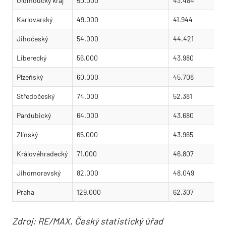
Olomoucký kraj
50.000
43.484
Karlovarský
49.000
41.944
Jihočeský
54.000
44.421
Liberecký
56.000
43.980
Plzeňský
60.000
45.708
Středočeský
74.000
52.381
Pardubický
64.000
43.680
Zlínský
65.000
43.965
Královéhradecký
71.000
46.807
Jihomoravský
82.000
48.049
Praha
129.000
62.307
Zdroj: RE/MAX, Český statistický úřad