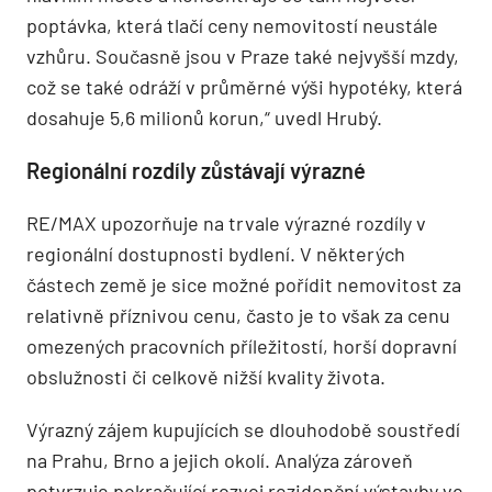
poptávka, která tlačí ceny nemovitostí neustále
vzhůru. Současně jsou v Praze také nejvyšší mzdy,
což se také odráží v průměrné výši hypotéky, která
dosahuje 5,6 milionů korun,“ uvedl Hrubý.
Regionální rozdíly zůstávají výrazné
RE/MAX upozorňuje na trvale výrazné rozdíly v
regionální dostupnosti bydlení. V některých
částech země je sice možné pořídit nemovitost za
relativně příznivou cenu, často je to však za cenu
omezených pracovních příležitostí, horší dopravní
obslužnosti či celkově nižší kvality života.
Výrazný zájem kupujících se dlouhodobě soustředí
na Prahu, Brno a jejich okolí. Analýza zároveň
potvrzuje pokračující rozvoj rezidenční výstavby ve