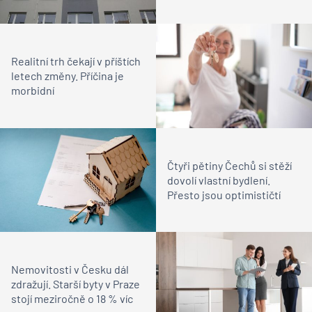
Realitní trh čekají v příštích
letech změny. Příčina je
morbidní
Čtyři pětiny Čechů si stěží
dovolí vlastní bydlení.
Přesto jsou optimističtí
Nemovitosti v Česku dál
zdražují. Starší byty v Praze
stojí meziročně o 18 % víc