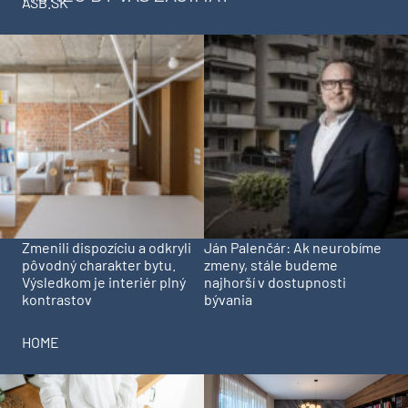
ASB.SK
Zmenili dispozíciu a odkryli
Ján Palenčár: Ak neurobíme
pôvodný charakter bytu.
zmeny, stále budeme
Výsledkom je interiér plný
najhorší v dostupnosti
kontrastov
bývania
HOME