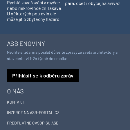
Rychlé zavařování v myčce
pára, ocet i obyčejná aviváž
nebo mikrovlnce zní lákavě.
U některých potravin ale
může jít o zbytečný hazard
ASB ENOVINY
Nechte si zdarma posílat důležité zprávy ze světa architektury a
stavebnictví 1-2x týdně do emailu:
Přihlásit se k odběru zpráv
O NÁS
KONTAKT
INZERCE NA ASB-PORTAL.CZ
PŘEDPLATNÉ ČASOPISU ASB