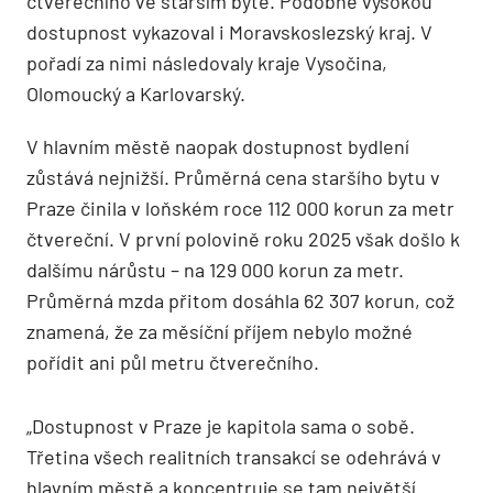
čtverečního ve starším bytě. Podobně vysokou
dostupnost vykazoval i Moravskoslezský kraj. V
pořadí za nimi následovaly kraje Vysočina,
Olomoucký a Karlovarský.
V hlavním městě naopak dostupnost bydlení
zůstává nejnižší. Průměrná cena staršího bytu v
Praze činila v loňském roce 112 000 korun za metr
čtvereční. V první polovině roku 2025 však došlo k
dalšímu nárůstu – na 129 000 korun za metr.
Průměrná mzda přitom dosáhla 62 307 korun, což
znamená, že za měsíční příjem nebylo možné
pořídit ani půl metru čtverečního.
„Dostupnost v Praze je kapitola sama o sobě.
Třetina všech realitních transakcí se odehrává v
hlavním městě a koncentruje se tam největší