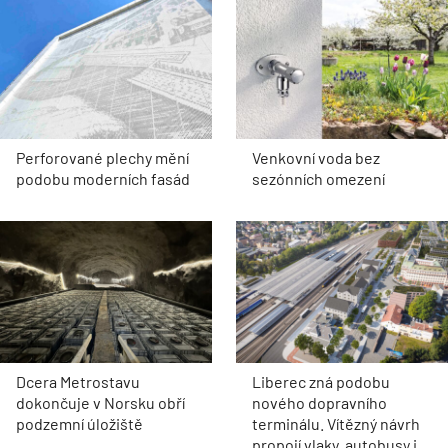
Perforované plechy mění
Venkovní voda bez
podobu moderních fasád
sezónních omezení
Dcera Metrostavu
Liberec zná podobu
dokončuje v Norsku obří
nového dopravního
podzemní úložiště
terminálu. Vítězný návrh
propojí vlaky, autobusy i