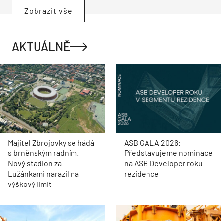
Zobrazit vše
AKTUÁLNĚ
Majitel Zbrojovky se hádá
ASB GALA 2026:
s brněnským radním.
Představujeme nominace
Nový stadion za
na ASB Developer roku –
Lužánkami narazil na
rezidence
výškový limit