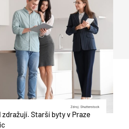
Poruchy střechy
Rekonstrukce střechy
Průmysl a logisti
Větrání a odvětrávání
Komíny
Historické stavby
Průmyslové 
Fasáda
Inženýrské s
Omítky
Doprava
Mosty
T
Zdroj: Shutterstock
zdražují. Starší byty v Praze
íc