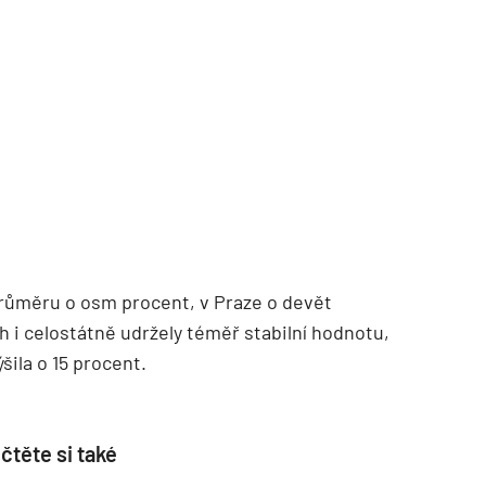
TZB HAUSTECHNIK 02/2026
průměru o osm procent, v Praze o devět
 i celostátně udržely téměř stabilní hodnotu,
šila o 15 procent.
čtěte si také