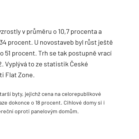
zrostly v průměru o 10,7 procenta a
34 procent. U novostaveb byl růst ještě
l o 51 procent. Trh se tak postupně vrací
2. Vyplývá to ze statistik České
i Flat Zone.
arší byty, jejichž cena na celorepublikové
aze dokonce o 18 procent. Cihlové domy si i
tvereční oproti panelovým domům.