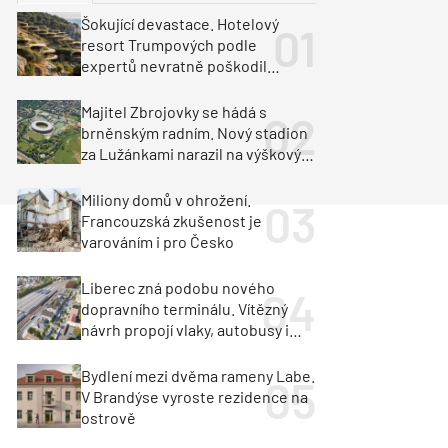
ka
Dopravní stavby
Šokující devastace. Hotelový
resort Trumpových podle
objekty
tavby
expertů nevratně poškodil
albánské pobřeží
unely
Geotechnika
Inženýrské sítě
Majitel Zbrojovky se hádá s
brněnským radním. Nový stadion
za Lužánkami narazil na výškový
limit
Miliony domů v ohrožení.
Francouzská zkušenost je
varováním i pro Česko
Liberec zná podobu nového
dopravního terminálu. Vítězný
návrh propojí vlaky, autobusy i
město
Bydlení mezi dvěma rameny Labe.
V Brandýse vyroste rezidence na
ostrově