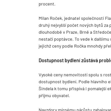
procent.
Milan Roček, jednatel společnosti Fla
druhý nejvyšší počet nových bytů za p
dlouhodobě v Praze, Brně a Středoče
nestačí poptávce. To vede k dalšímu 
jejichž ceny podle Ročka mnohdy př
Dostupnost bydlení zůstává pro
Vysoké ceny nemovitostí spolu s ros
dostupnost bydlení. Podle hlavního
Šindela k tomu přispívá i pomalejší 
příjmu obyvatel.
Navzdory mírnému nárůstu zahajovan