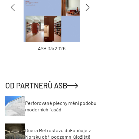
ASB 03/2026
INŽENÝRSKÉ
OD PARTNERŮ ASB
Perforované plechy mění podobu
moderních fasád
Dcera Metrostavu dokončuje v
Norsku obří podzemní úložiště