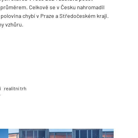
průměrem. Celkově se v Česku nahromadil
 polovina chybí v Praze a Středočeském kraji.
ny vzhůru.
i
realitní trh
?