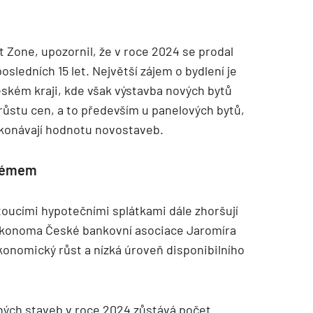
t Zone, upozornil, že v roce 2024 se prodal
osledních 15 let. Největší zájem o bydlení je
ském kraji, kde však výstavba nových bytů
růstu cen, a to především u panelových bytů,
ekonávají hodnotu novostaveb.
blémem
toucími hypotečními splátkami dále zhoršují
 ekonoma České bankovní asociace Jaromíra
ekonomický růst a nízká úroveň disponibilního
ých staveb v roce 2024 zůstává počet