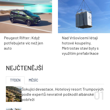
Peugeot Rifter: Když
Nad Vršovicemi létají
potřebujete víc než jen
hotové koupelny.
auto
Metrostav staví byty s
využitím prefabrikace
NEJČTENĚJŠÍ
TÝDEN
MĚSÍC
Šokující devastace. Hotelový resort Trumpových
podle expertů nevratně poškodil albánské
pobřeží