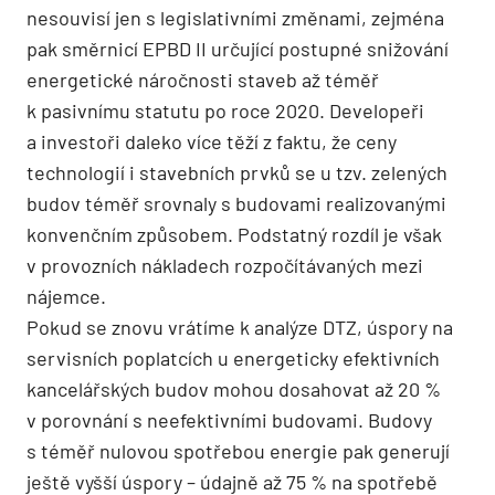
nesouvisí jen s legislativními změnami, zejména
pak směrnicí EPBD II určující postupné snižování
energetické náročnosti staveb až téměř
k pasivnímu statutu po roce 2020. Developeři
a investoři daleko více těží z faktu, že ceny
technologií i stavebních prvků se u tzv. zelených
budov téměř srovnaly s budovami realizovanými
konvenčním způsobem. Podstatný rozdíl je však
v provozních nákladech rozpočítávaných mezi
nájemce.
Pokud se znovu vrátíme k analýze DTZ, úspory na
servisních poplatcích u energeticky efektivních
kancelářských budov mohou dosahovat až 20 %
v porovnání s neefektivními budovami. Budovy
s téměř nulovou spotřebou energie pak generují
ještě vyšší úspory – údajně až 75 % na spotřebě