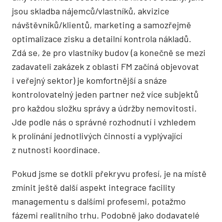
jsou skladba nájemců/vlastníků, akvizice
návštěvníků/klientů, marketing a samozřejmě
optimalizace zisku a detailní kontrola nákladů.
Zdá se, že pro vlastníky budov (a konečně se mezi
zadavateli zakázek z oblasti FM začíná objevovat
i veřejný sektor) je komfortnější a snáze
kontrolovatelný jeden partner než více subjektů
pro každou složku správy a údržby nemovitosti.
Jde podle nás o správné rozhodnutí i vzhledem
k prolínání jednotlivých činností a vyplývající
z nutnosti koordinace.
Pokud jsme se dotkli překryvu profesí, je na místě
zmínit ještě další aspekt integrace facility
managementu s dalšími profesemi, potažmo
fázemi realitního trhu. Podobně jako dodavatelé