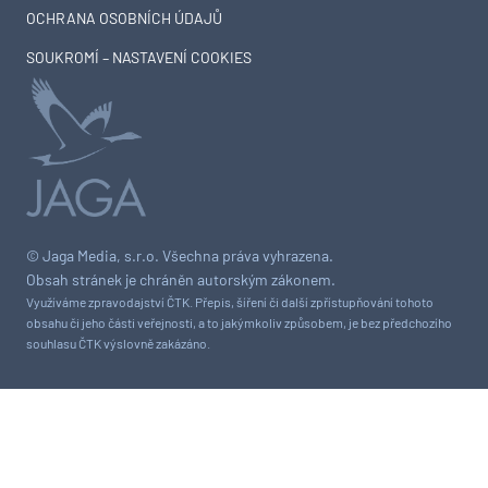
OCHRANA OSOBNÍCH ÚDAJŮ
SOUKROMÍ – NASTAVENÍ COOKIES
© Jaga Media, s.r.o. Všechna práva vyhrazena.
Obsah stránek je chráněn autorským zákonem.
Využíváme zpravodajství ČTK. Přepis, šíření či další zpřístupňování tohoto
obsahu či jeho části veřejnosti, a to jakýmkoliv způsobem, je bez předchozího
souhlasu ČTK výslovně zakázáno.