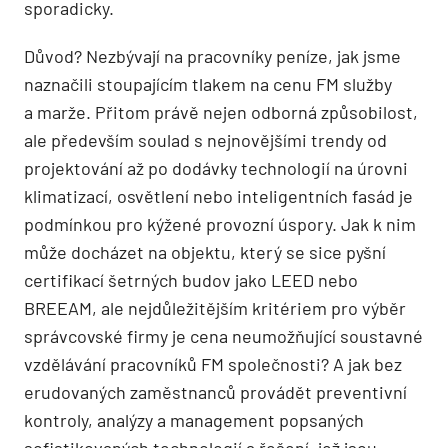
sporadicky.
Důvod? Nezbývají na pracovníky peníze, jak jsme
naznačili stoupajícím tlakem na cenu FM služby
a marže. Přitom právě nejen odborná způsobilost,
ale především soulad s nejnovějšími trendy od
projektování až po dodávky technologií na úrovni
klimatizací, osvětlení nebo inteligentních fasád je
podmínkou pro kýžené provozní úspory. Jak k nim
může docházet na objektu, který se sice pyšní
certifikací šetrných budov jako LEED nebo
BREEAM, ale nejdůležitějším kritériem pro výběr
správcovské firmy je cena neumožňující soustavné
vzdělávání pracovníků FM společnosti? A jak bez
erudovaných zaměstnanců provádět preventivní
kontroly, analýzy a management popsaných
sofistikovaných technologií a řešení, jež jsou