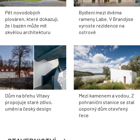
Pět novodobých
Bydlení mezi dvěma
plováren, které dokazují,
rameny Labe. V Brandýse
že i bazén může mít
vyroste rezidence na
skvělou architekturu
ostrově
Dům na břehu Vltavy
Mezi kamenem a vodou. Z
propojuje staré zdivo,
pohraniční stanice se stal
umění a český design
úsporný dům otevřený
řece