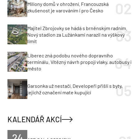
Miliony domů v ohrožení. Francouzská
zkušenost je varováním i pro Česko
Majitel Zbrojovky se hádá s brněnským radním.
Nový stadion za Lužánkami narazil na výškový
limit
Liberec zná podobu nového dopravního
terminálu. Vítězný návrh propojí vlaky, autobusy i
město
Garsonka už nestačí. Developeři přišli s byty,
jejichž označení mate kupující
KALENDÁŘ AKCÍ
24