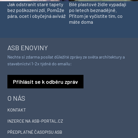
Jak odstranit staré tapety
Bílé plastové židle vypadají
bez poškození zdi. Pomůže
po letech beznadějně.
pára, ocet i obyčejná aviváž
Přitom je vyčistíte tím, co
máte doma
ASB ENOVINY
Nechte si zdarma posílat důležité zprávy ze světa architektury a
stavebnictví 1-2x týdně do emailu:
Přihlásit se k odběru zpráv
O NÁS
KONTAKT
INZERCE NA ASB-PORTAL.CZ
PŘEDPLATNÉ ČASOPISU ASB