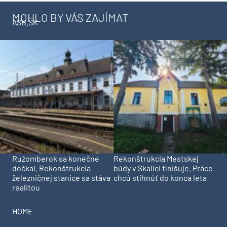
MOHLO BY VÁS ZAJÍMAT
ASB.SK
Ružomberok sa konečne
Rekonštrukcia Mestskej
dočkal. Rekonštrukcia
búdy v Skalici finišuje. Práce
železničnej stanice sa stáva
chcú stihnúť do konca leta
realitou
HOME