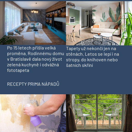
Po 15 letech přišla velká
Tapety už nekončí jen na
proměna. Rodinnému domu
stěnách. Letos se lepí i na
v Bratislavě dala nový život
stropy, do knihoven nebo
zelená kuchyně i odvážná
šatních skříní
fototapeta
RECEPTY PRIMA NÁPADŮ