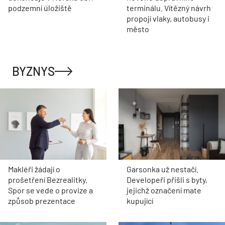
podzemní úložiště
terminálu. Vítězný návrh
propojí vlaky, autobusy i
město
BYZNYS
Makléři žádají o
Garsonka už nestačí.
prošetření Bezrealitky.
Developeři přišli s byty,
Spor se vede o provize a
jejichž označení mate
způsob prezentace
kupující