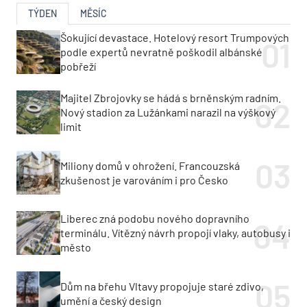
TÝDEN
MĚSÍC
Šokující devastace. Hotelový resort Trumpových
podle expertů nevratně poškodil albánské
pobřeží
Majitel Zbrojovky se hádá s brněnským radním.
Nový stadion za Lužánkami narazil na výškový
limit
Miliony domů v ohrožení. Francouzská
zkušenost je varováním i pro Česko
Liberec zná podobu nového dopravního
terminálu. Vítězný návrh propojí vlaky, autobusy i
město
Dům na břehu Vltavy propojuje staré zdivo,
umění a český design