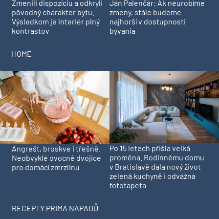
Zmenili dispozíciu a odkryli
Ján Palenčár: Ak neurobíme
pôvodný charakter bytu.
zmeny, stále budeme
Výsledkom je interiér plný
najhorší v dostupnosti
kontrastov
bývania
HOME
Po 15 letech přišla velká
Angrešt, broskve i třešně.
proměna. Rodinnému domu
Neobvyklé ovocné dvojice
v Bratislavě dala nový život
pro domácí zmrzlinu
zelená kuchyně i odvážná
fototapeta
RECEPTY PRIMA NÁPADŮ