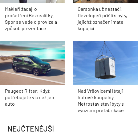
Makléři žádají o
Garsonka už nestačí.
prošetření Bezrealitky.
Developeři přišli s byty,
Spor se vede o provize a
jejichž označení mate
způsob prezentace
kupující
Peugeot Rifter: Když
Nad Vršovicemi létají
potřebujete víc než jen
hotové koupelny.
auto
Metrostav staví byty s
využitím prefabrikace
NEJČTENĚJŠÍ