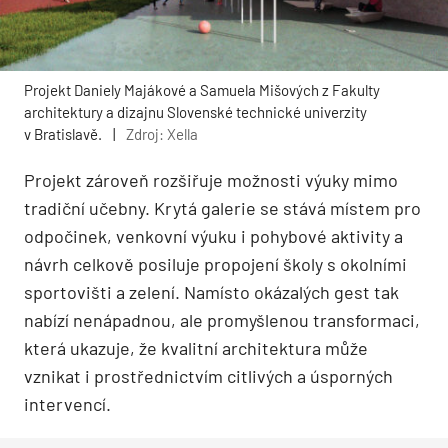
Projekt Daniely Majákové a Samuela Mišových z Fakulty
architektury a dizajnu Slovenské technické univerzity
v Bratislavě.
|
Zdroj: Xella
Projekt zároveň rozšiřuje možnosti výuky mimo
tradiční učebny. Krytá galerie se stává místem pro
odpočinek, venkovní výuku i pohybové aktivity a
návrh celkově posiluje propojení školy s okolními
sportovišti a zelení. Namísto okázalých gest tak
nabízí nenápadnou, ale promyšlenou transformaci,
která ukazuje, že kvalitní architektura může
vznikat i prostřednictvím citlivých a úsporných
intervencí.