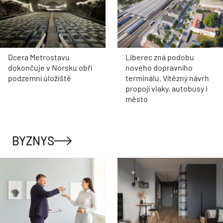
Dcera Metrostavu
Liberec zná podobu
dokončuje v Norsku obří
nového dopravního
podzemní úložiště
terminálu. Vítězný návrh
propojí vlaky, autobusy i
město
BYZNYS