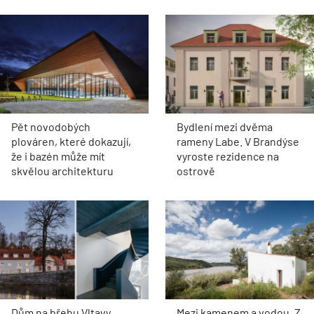
Pět novodobých
Bydlení mezi dvěma
plováren, které dokazují,
rameny Labe. V Brandýse
že i bazén může mít
vyroste rezidence na
skvělou architekturu
ostrově
Dům na břehu Vltavy
Mezi kamenem a vodou. Z