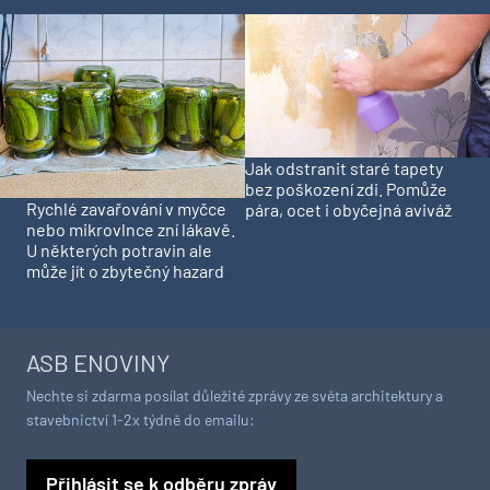
Jak odstranit staré tapety
bez poškození zdi. Pomůže
Rychlé zavařování v myčce
pára, ocet i obyčejná aviváž
nebo mikrovlnce zní lákavě.
U některých potravin ale
může jít o zbytečný hazard
ASB ENOVINY
Nechte si zdarma posílat důležité zprávy ze světa architektury a
stavebnictví 1-2x týdně do emailu:
Přihlásit se k odběru zpráv