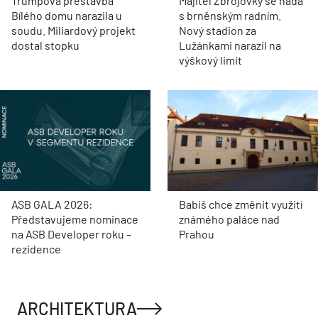
Trumpova přestavba
Majitel Zbrojovky se hádá
Bílého domu narazila u
s brněnským radním.
soudu. Miliardový projekt
Nový stadion za
dostal stopku
Lužánkami narazil na
výškový limit
ASB GALA 2026:
Babiš chce změnit využití
Představujeme nominace
známého paláce nad
na ASB Developer roku –
Prahou
rezidence
ARCHITEKTURA