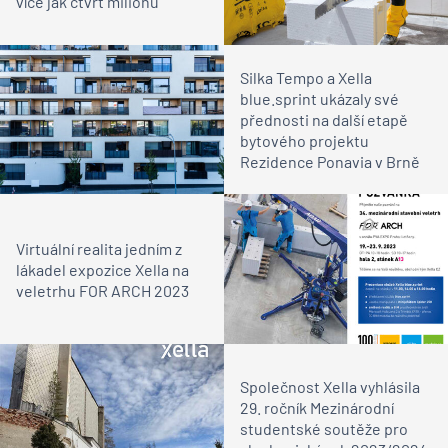
více jak čtvrt milionu
Silka Tempo a Xella
blue.sprint ukázaly své
přednosti na další etapě
bytového projektu
Rezidence Ponavia v Brně
Virtuální realita jedním z
lákadel expozice Xella na
veletrhu FOR ARCH 2023
Společnost Xella vyhlásila
29. ročník Mezinárodní
studentské soutěže pro