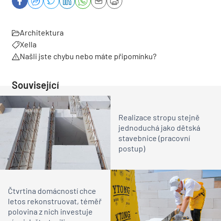
Architektura
Xella
Našli jste chybu nebo máte připomínku?
Související
Realizace stropu stejně
jednoduchá jako dětská
stavebnice (pracovní
postup)
Čtvrtina domácností chce
letos rekonstruovat, téměř
polovina z nich investuje