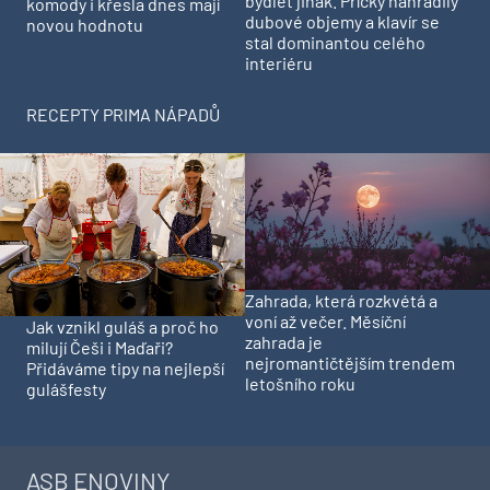
bydlet jinak. Příčky nahradily
komody i křesla dnes mají
dubové objemy a klavír se
novou hodnotu
stal dominantou celého
interiéru
RECEPTY PRIMA NÁPADŮ
Zahrada, která rozkvétá a
voní až večer. Měsíční
Jak vznikl guláš a proč ho
zahrada je
milují Češi i Maďaři?
nejromantičtějším trendem
Přidáváme tipy na nejlepší
letošního roku
gulášfesty
ASB ENOVINY