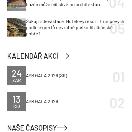
bazén může mít skvělou architekturu
Šokující devastace. Hotelový resort Trumpových
podle expertů nevratně poškodil albánské
pobřeží
KALENDÁŘ AKCÍ
24
ASB GALA 2026 (SK)
ZÁŘ
13
ASB GALA 2026
ŘÍJ
NAŠE ČASOPISY