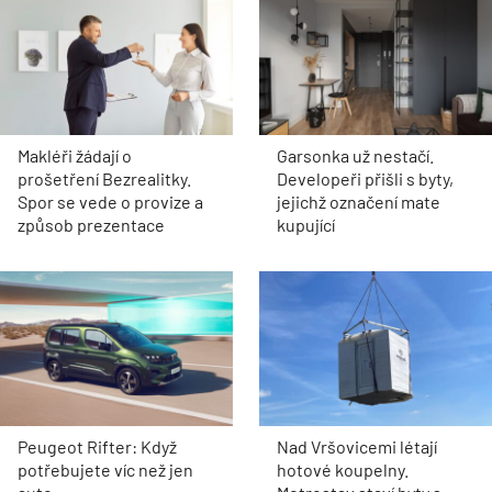
Makléři žádají o
Garsonka už nestačí.
prošetření Bezrealitky.
Developeři přišli s byty,
Spor se vede o provize a
jejichž označení mate
způsob prezentace
kupující
Peugeot Rifter: Když
Nad Vršovicemi létají
potřebujete víc než jen
hotové koupelny.