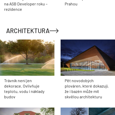
na ASB Developer roku –
Prahou
rezidence
ARCHITEKTURA
Trávník není jen
Pět novodobých
dekorace. Ovlivňuje
plováren, které dokazují,
teplotu, vodu i náklady
že i bazén může mít
budov
skvělou architekturu