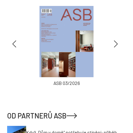
ASB 03/2026
OD PARTNERŮ ASB
Když „Dům v domě“ potřebuje stínění: příběh