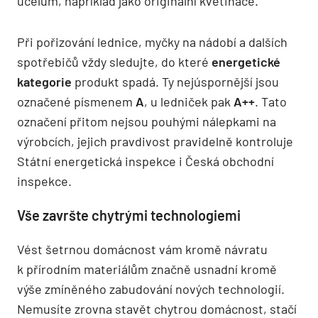
účelům, například jako originální květináče.
Při pořizování lednice, myčky na nádobí a dalších
spotřebičů vždy sledujte, do které
energetické
kategorie
produkt spadá. Ty nejúspornější jsou
označené písmenem
A
, u ledniček pak
A++
. Tato
označení přitom nejsou pouhými nálepkami na
výrobcích, jejich pravdivost pravidelně kontroluje
Státní energetická inspekce i Česká obchodní
inspekce.
Vše završte chytrými technologiemi
Vést šetrnou domácnost vám kromě návratu
k přírodním materiálům značně usnadní kromě
výše zmíněného zabudování nových technologií.
Nemusíte zrovna stavět chytrou domácnost, stačí