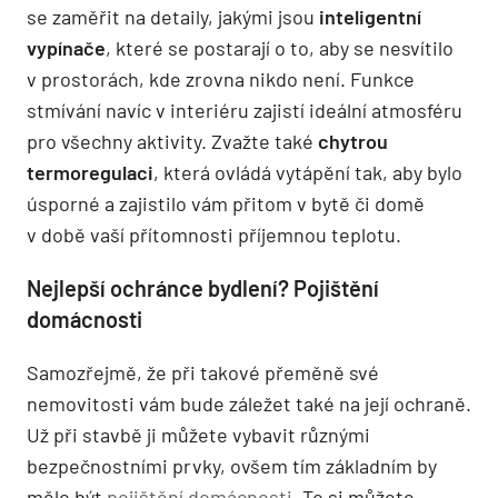
se zaměřit na detaily, jakými jsou
inteligentní
vypínače
, které se postarají o to, aby se nesvítilo
v prostorách, kde zrovna nikdo není. Funkce
stmívání navíc v interiéru zajistí ideální atmosféru
pro všechny aktivity. Zvažte také
chytrou
termoregulaci
, která ovládá vytápění tak, aby bylo
úsporné a zajistilo vám přitom v bytě či domě
v době vaší přítomnosti příjemnou teplotu.
Nejlepší ochránce bydlení? Pojištění
domácnosti
Samozřejmě, že při takové přeměně své
nemovitosti vám bude záležet také na její ochraně.
Už při stavbě ji můžete vybavit různými
bezpečnostními prvky, ovšem tím základním by
mělo být
pojištění domácnosti
. To si můžete