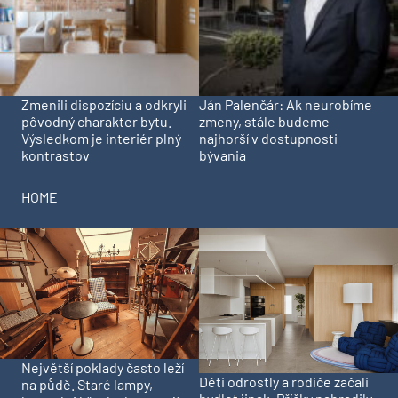
Zmenili dispozíciu a odkryli
Ján Palenčár: Ak neurobíme
pôvodný charakter bytu.
zmeny, stále budeme
Výsledkom je interiér plný
najhorší v dostupnosti
kontrastov
bývania
HOME
Největší poklady často leží
Děti odrostly a rodiče začali
na půdě. Staré lampy,