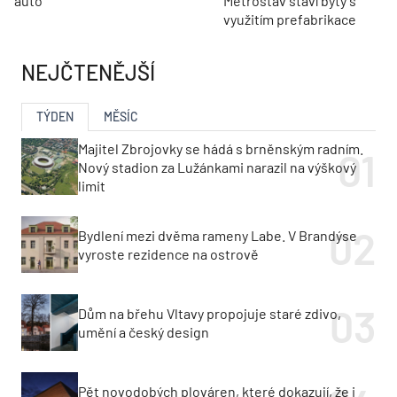
auto
Metrostav staví byty s
využitím prefabrikace
NEJČTENĚJŠÍ
TÝDEN
MĚSÍC
Majitel Zbrojovky se hádá s brněnským radním.
Nový stadion za Lužánkami narazil na výškový
limit
Bydlení mezi dvěma rameny Labe. V Brandýse
vyroste rezidence na ostrově
Dům na břehu Vltavy propojuje staré zdivo,
umění a český design
Pět novodobých plováren, které dokazují, že i