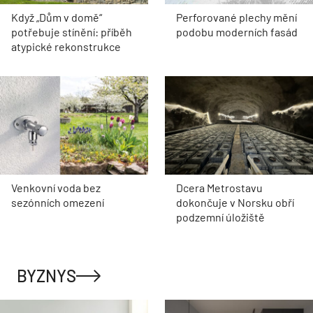
Když „Dům v domě“
Perforované plechy mění
potřebuje stínění: příběh
podobu moderních fasád
atypické rekonstrukce
Venkovní voda bez
Dcera Metrostavu
sezónních omezení
dokončuje v Norsku obří
podzemní úložiště
BYZNYS