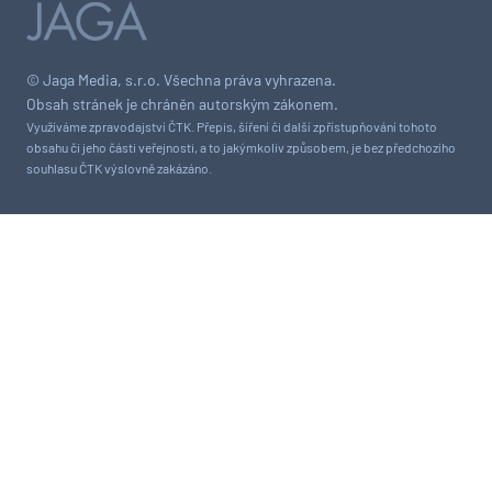
© Jaga Media, s.r.o. Všechna práva vyhrazena.
Obsah stránek je chráněn autorským zákonem.
Využíváme zpravodajství ČTK. Přepis, šíření či další zpřístupňování tohoto
obsahu či jeho části veřejnosti, a to jakýmkoliv způsobem, je bez předchozího
souhlasu ČTK výslovně zakázáno.