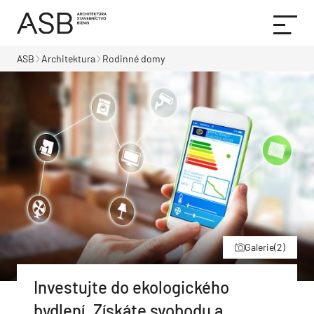
ASB
Architektura
Rodinné domy
Galerie
(2)
Investujte do ekologického
bydlení. Získáte svobodu a