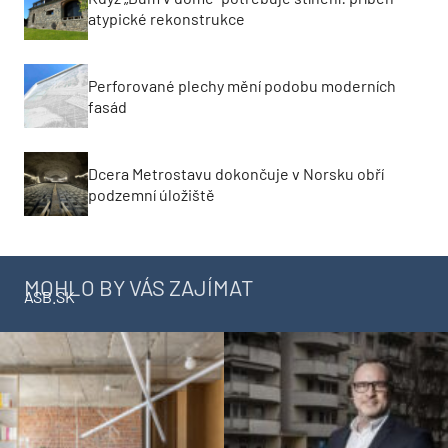
atypické rekonstrukce
Perforované plechy mění podobu moderních
fasád
Dcera Metrostavu dokončuje v Norsku obří
podzemní úložiště
MOHLO BY VÁS ZAJÍMAT
ASB.SK