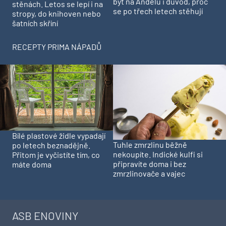
byt na Andělu i důvod, proč
stěnách. Letos se lepí i na
se po třech letech stěhují
stropy, do knihoven nebo
šatních skříní
RECEPTY PRIMA NÁPADŮ
Bílé plastové židle vypadají
Tuhle zmrzlinu běžně
po letech beznadějně.
nekoupíte. Indické kulfi si
Přitom je vyčistíte tím, co
připravíte doma i bez
máte doma
zmrzlinovače a vajec
ASB ENOVINY