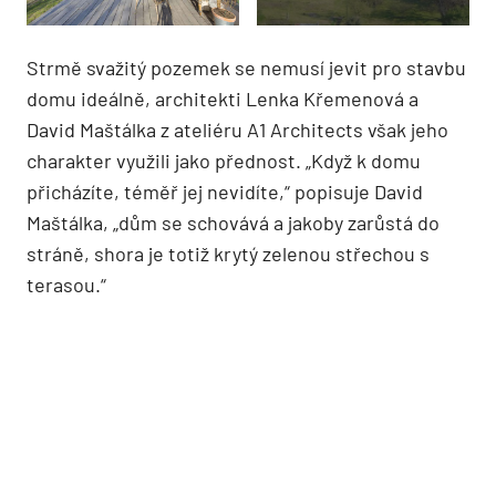
Strmě svažitý pozemek se nemusí jevit pro stavbu
domu ideálně, architekti Lenka Křemenová a
David Maštálka z ateliéru A1 Architects však jeho
charakter využili jako přednost. „Když k domu
přicházíte, téměř jej nevidíte,“ popisuje David
Maštálka, „dům se schovává a jakoby zarůstá do
stráně, shora je totiž krytý zelenou střechou s
terasou.“