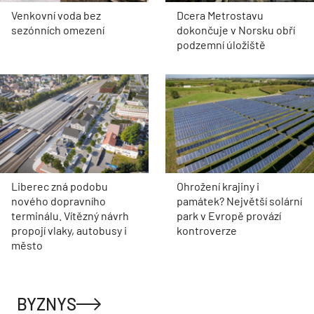
Venkovní voda bez
Dcera Metrostavu
sezónních omezení
dokončuje v Norsku obří
podzemní úložiště
Liberec zná podobu
Ohrožení krajiny i
nového dopravního
památek? Největší solární
terminálu. Vítězný návrh
park v Evropě provází
propojí vlaky, autobusy i
kontroverze
město
BYZNYS