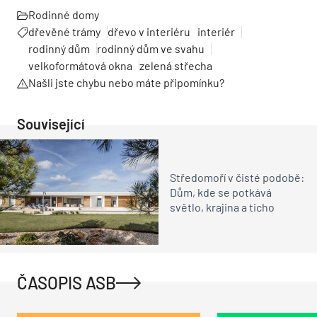
Rodinné domy
dřevěné trámy
dřevo v interiéru
interiér
rodinný dům
rodinný dům ve svahu
velkoformátová okna
zelená střecha
Našli jste chybu nebo máte připomínku?
Související
Středomoří v čisté podobě:
Dům, kde se potkává
světlo, krajina a ticho
ČASOPIS ASB