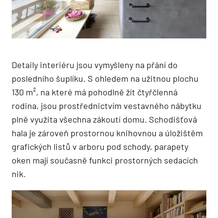
Detaily interiéru jsou vymyšleny na přání do
posledního šuplíku. S ohledem na užitnou plochu
130 m², na které má pohodlně žít čtyřčlenná
rodina, jsou prostřednictvím vestavného nábytku
plně využita všechna zákoutí domu. Schodišťová
hala je zároveň prostornou knihovnou a úložištěm
grafických listů v arboru pod schody, parapety
oken mají současně funkci prostorných sedacích
nik.