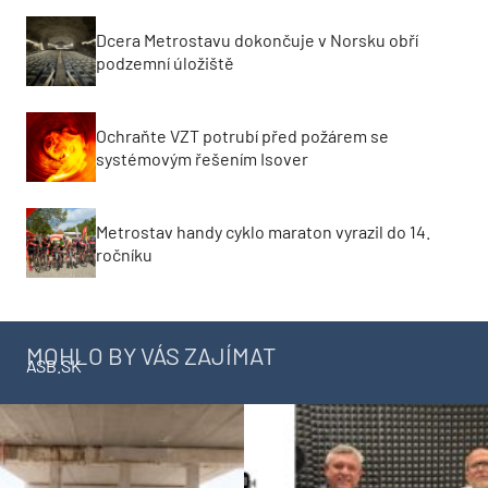
Dcera Metrostavu dokončuje v Norsku obří
podzemní úložiště
Ochraňte VZT potrubí před požárem se
systémovým řešením Isover
Metrostav handy cyklo maraton vyrazil do 14.
ročníku
MOHLO BY VÁS ZAJÍMAT
ASB.SK