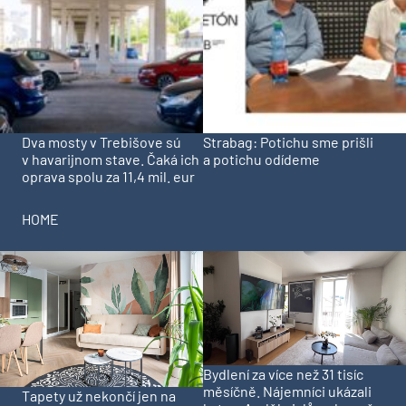
Dva mosty v Trebišove sú
Strabag: Potichu sme prišli
v havarijnom stave. Čaká ich
a potichu odídeme
oprava spolu za 11,4 mil. eur
HOME
Bydlení za více než 31 tisíc
měsíčně. Nájemníci ukázali
Tapety už nekončí jen na