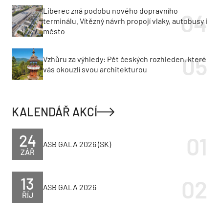
Liberec zná podobu nového dopravního
terminálu. Vítězný návrh propojí vlaky, autobusy i
město
Vzhůru za výhledy: Pět českých rozhleden, které
vás okouzlí svou architekturou
KALENDÁŘ AKCÍ
24
ASB GALA 2026 (SK)
ZÁŘ
13
ASB GALA 2026
ŘÍJ