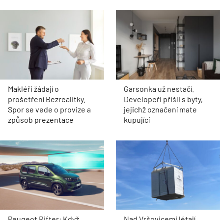
Makléři žádají o
Garsonka už nestačí.
prošetření Bezrealitky.
Developeři přišli s byty,
Spor se vede o provize a
jejichž označení mate
způsob prezentace
kupující
Peugeot Rifter: Když
Nad Vršovicemi létají