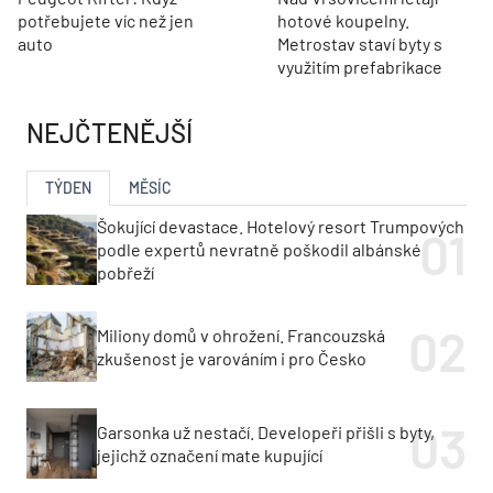
potřebujete víc než jen
hotové koupelny.
auto
Metrostav staví byty s
využitím prefabrikace
NEJČTENĚJŠÍ
TÝDEN
MĚSÍC
Šokující devastace. Hotelový resort Trumpových
podle expertů nevratně poškodil albánské
pobřeží
Miliony domů v ohrožení. Francouzská
zkušenost je varováním i pro Česko
Garsonka už nestačí. Developeři přišli s byty,
jejichž označení mate kupující