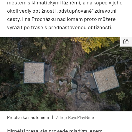
městem s klimatickými lázněmi, a na kopce v jeho
okolí vedly obtížností „odstupňované“ zdravotní
cesty. I na Procházku nad lomem proto můžete
vyrazit po trase s přednastavenou obtížností.
Procházka nad lomem
|
Zdroj: BoysPlayNice
Mírnější trasa vás provede mladým lesem,