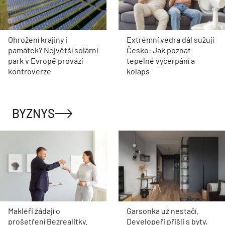
Ohrožení krajiny i
Extrémní vedra dál sužují
památek? Největší solární
Česko: Jak poznat
park v Evropě provází
tepelné vyčerpání a
kontroverze
kolaps
BYZNYS
Makléři žádají o
Garsonka už nestačí.
prošetření Bezrealitky.
Developeři přišli s byty,