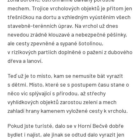
mechem. Trojice vrcholových objektů je přitom jen
třešničkou na dortu a vzhledným vyústěním všech
stavebně-terénních úprav. Na vrchol už dnes
nevedou zrádně klouzavé a nebezpečné pěšinky,
ale cesty zpevněné a sypané šotolinou,
v rizikových partiích doplněné o pažení z dubového
dřeva a lanoví.
Teď už je to místo, kam se nemusíte bát vyrazit
s dětmi. Místo, které se s postupem času stane o
něco víc splývající s přírodou, až střechy
vyhlídkových objektů zarostou zelení a mech
zahladí hrany kamenem vyložené cesty k vrcholu.
Pokud jste turisté, dalo se v Horní Bečvě dobře
bydlet i najíst, ale jinak se odtud dalo vyrazit jen