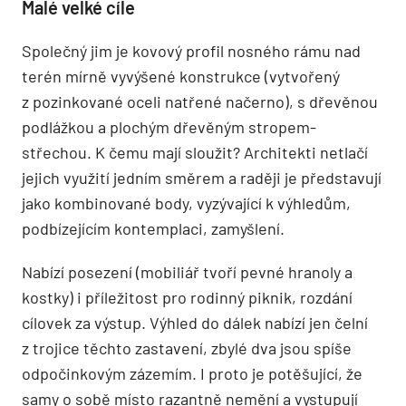
Malé velké cíle
Společný jim je kovový profil nosného rámu nad
terén mírně vyvýšené konstrukce (vytvořený
z pozinkované oceli natřené načerno), s dřevěnou
podlážkou a plochým dřevěným stropem-
střechou. K čemu mají sloužit? Architekti netlačí
jejich využití jedním směrem a raději je představují
jako kombinované body, vyzývající k výhledům,
podbízejícím kontemplaci, zamyšlení.
Nabízí posezení (mobiliář tvoří pevné hranoly a
kostky) i příležitost pro rodinný piknik, rozdání
cílovek za výstup. Výhled do dálek nabízí jen čelní
z trojice těchto zastavení, zbylé dva jsou spíše
odpočinkovým zázemím. I proto je potěšující, že
samy o sobě místo razantně nemění a vystupují