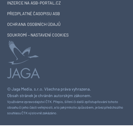
INZERCE NA ASB-PORTAL.CZ
PŘEDPLATNÉ ČASOPISU ASB
OCHRANA OSOBNÍCH ÚDAJŮ
SOUKROMÍ – NASTAVENÍ COOKIES
© Jaga Media, s.r.o. Všechna práva vyhrazena.
Obsah stránek je chráněn autorským zákonem.
Využíváme zpravodajství ČTK. Přepis, šíření či další zpřístupňování tohoto
obsahu či jeho části veřejnosti, a to jakýmkoliv způsobem, je bez předchozího
souhlasu ČTK výslovně zakázáno.