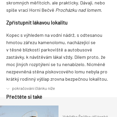
skromných měřítcích, ale prakticky. Dávají, nebo
spíše vrací Horní Bečvě
Procházku nad lomem
.
Zpřístupnit lákavou lokalitu
Kopec s výhledem na vodní nádrž, s odtesanou
hmotou zářezu kamenolomu, nacházející se
v těsné blízkosti parkoviště a autobusové
zastávky, k návštěvám lákal vždy. Dílem proto, že
moc jiných rozptýlení se tu nenabízelo. Nicméně
nezpevněná stěna pískovcového lomu nebyla pro
krátký rodinný výšlap zrovna bezpečnou lokalitou.
Přečtěte si také
Vyhlídka Špička: tři tenké