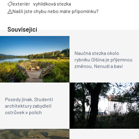
exteriér
vyhlídková stezka
Našli jste chybu nebo máte připomínku?
Související
Naučná stezka okolo
rybníku Olšina je příjemnou
změnou. Nenudí a baví
Posedy jinak. Studenti
architektury zabydleli
ostrůvek v polích