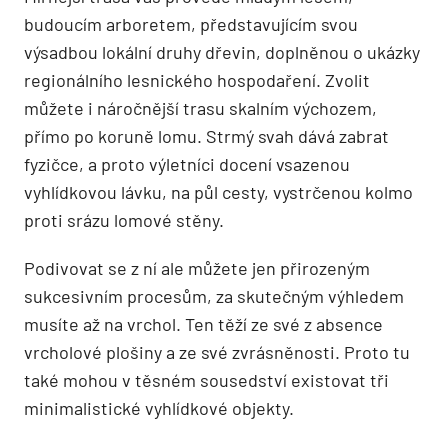
budoucím arboretem, představujícím svou
výsadbou lokální druhy dřevin, doplněnou o ukázky
regionálního lesnického hospodaření. Zvolit
můžete i náročnější trasu skalním výchozem,
přímo po koruně lomu. Strmý svah dává zabrat
fyzičce, a proto výletníci docení vsazenou
vyhlídkovou lávku, na půl cesty, vystrčenou kolmo
proti srázu lomové stěny.
Podivovat se z ní ale můžete jen přirozeným
sukcesivním procesům, za skutečným výhledem
musíte až na vrchol. Ten těží ze své z absence
vrcholové plošiny a ze své zvrásněnosti. Proto tu
také mohou v těsném sousedství existovat tři
minimalistické vyhlídkové objekty.