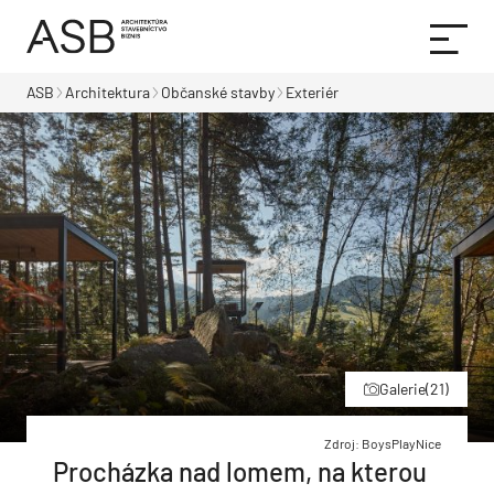
ASB
Architektura
Občanské stavby
Exteriér
Galerie
(21)
Zdroj: BoysPlayNice
Procházka nad lomem, na kterou