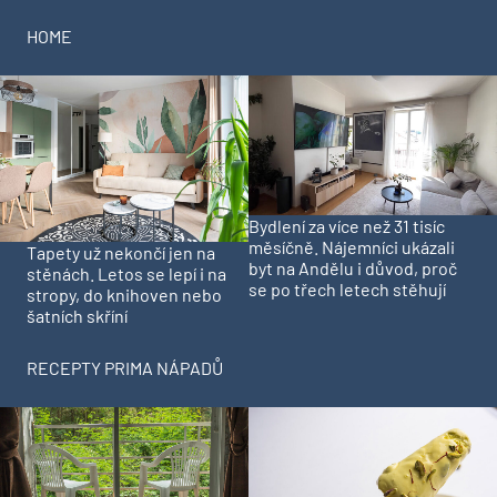
HOME
Bydlení za více než 31 tisíc
měsíčně. Nájemníci ukázali
Tapety už nekončí jen na
byt na Andělu i důvod, proč
stěnách. Letos se lepí i na
se po třech letech stěhují
stropy, do knihoven nebo
šatních skříní
RECEPTY PRIMA NÁPADŮ