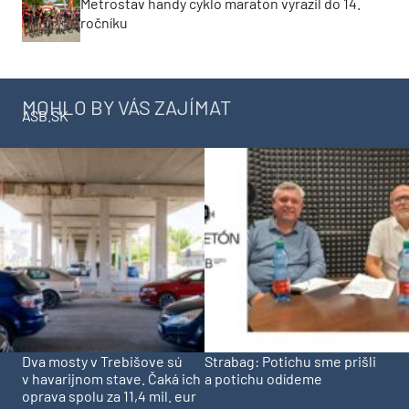
Metrostav handy cyklo maraton vyrazil do 14.
ročníku
MOHLO BY VÁS ZAJÍMAT
ASB.SK
Dva mosty v Trebišove sú
Strabag: Potichu sme prišli
v havarijnom stave. Čaká ich
a potichu odídeme
oprava spolu za 11,4 mil. eur