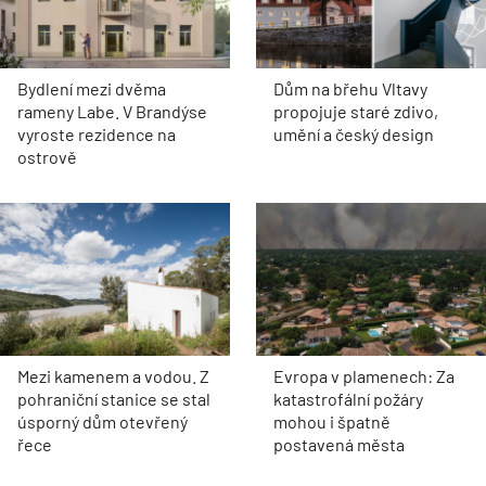
Bydlení mezi dvěma
Dům na břehu Vltavy
rameny Labe. V Brandýse
propojuje staré zdivo,
vyroste rezidence na
umění a český design
ostrově
Mezi kamenem a vodou. Z
Evropa v plamenech: Za
pohraniční stanice se stal
katastrofální požáry
úsporný dům otevřený
mohou i špatně
řece
postavená města