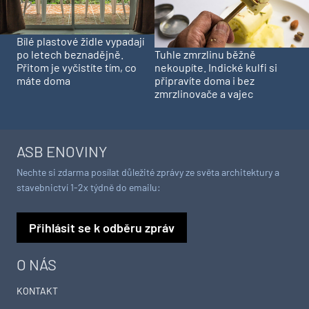
Bílé plastové židle vypadají
Tuhle zmrzlinu běžně
po letech beznadějně.
nekoupíte. Indické kulfi si
Přitom je vyčistíte tím, co
připravíte doma i bez
máte doma
zmrzlinovače a vajec
ASB ENOVINY
Nechte si zdarma posílat důležité zprávy ze světa architektury a
stavebnictví 1-2x týdně do emailu:
Přihlásit se k odběru zpráv
O NÁS
KONTAKT