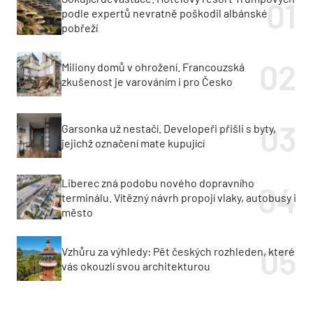
podle expertů nevratně poškodil albánské
pobřeží
Miliony domů v ohrožení. Francouzská
zkušenost je varováním i pro Česko
Garsonka už nestačí. Developeři přišli s byty,
jejichž označení mate kupující
Liberec zná podobu nového dopravního
terminálu. Vítězný návrh propojí vlaky, autobusy i
město
Vzhůru za výhledy: Pět českých rozhleden, které
vás okouzlí svou architekturou