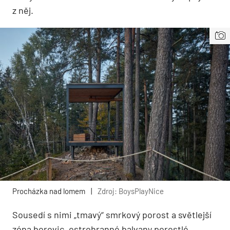
z něj.
Procházka nad lomem
|
Zdroj: BoysPlayNice
Sousedí s nimi „tmavý“ smrkový porost a světlejší
zóna borovic, ostrohranné balvany porostlé