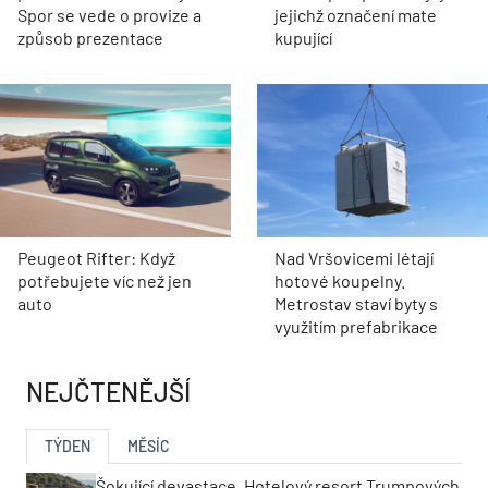
Spor se vede o provize a
jejichž označení mate
způsob prezentace
kupující
Peugeot Rifter: Když
Nad Vršovicemi létají
potřebujete víc než jen
hotové koupelny.
auto
Metrostav staví byty s
využitím prefabrikace
NEJČTENĚJŠÍ
TÝDEN
MĚSÍC
Šokující devastace. Hotelový resort Trumpových