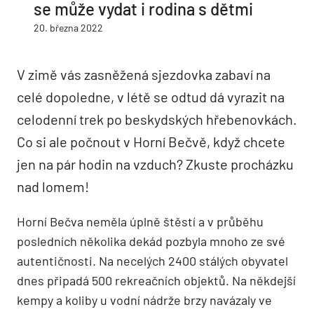
se může vydat i rodina s dětmi
20. března 2022
V zimě vás zasněžená sjezdovka zabaví na
celé dopoledne, v létě se odtud dá vyrazit na
celodenní trek po beskydských hřebenovkách.
Co si ale počnout v Horní Bečvě, když chcete
jen na pár hodin na vzduch? Zkuste procházku
nad lomem!
Horní Bečva neměla úplně štěstí a v průběhu
posledních několika dekád pozbyla mnoho ze své
autentičnosti. Na necelých 2400 stálých obyvatel
dnes připadá 500 rekreačních objektů. Na někdejší
kempy a koliby u vodní nádrže brzy navázaly ve