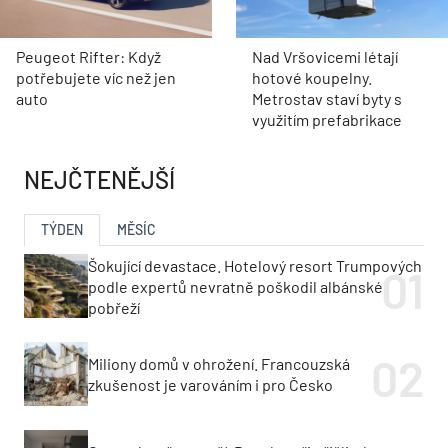
Peugeot Rifter: Když
Nad Vršovicemi létají
potřebujete víc než jen
hotové koupelny.
auto
Metrostav staví byty s
využitím prefabrikace
NEJČTENĚJŠÍ
TÝDEN
MĚSÍC
Šokující devastace. Hotelový resort Trumpových
podle expertů nevratně poškodil albánské
pobřeží
Miliony domů v ohrožení. Francouzská
zkušenost je varováním i pro Česko