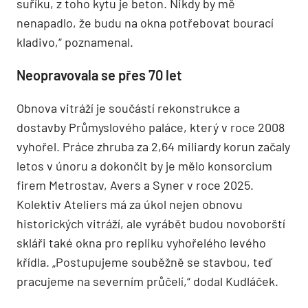
suříku, z toho kytu je beton. Nikdy by mě
nenapadlo, že budu na okna potřebovat bourací
kladivo,“ poznamenal.
Neopravovala se přes 70 let
Obnova vitráží je součástí rekonstrukce a
dostavby Průmyslového paláce, který v roce 2008
vyhořel. Práce zhruba za 2,64 miliardy korun začaly
letos v únoru a dokončit by je mělo konsorcium
firem Metrostav, Avers a Syner v roce 2025.
Kolektiv Ateliers má za úkol nejen obnovu
historických vitráží, ale vyrábět budou novoborští
skláři také okna pro repliku vyhořelého levého
křídla. „Postupujeme souběžně se stavbou, teď
pracujeme na severním průčelí,“ dodal Kudláček.