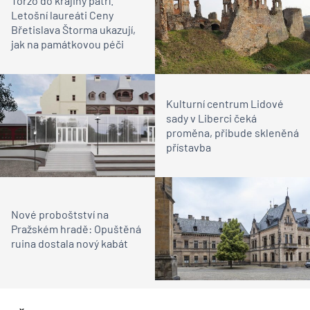
Torzo do krajiny patří.
Letošní laureáti Ceny
Břetislava Štorma ukazují,
jak na památkovou péči
Kulturní centrum Lidové
sady v Liberci čeká
proměna, přibude skleněná
přístavba
Nové proboštství na
Pražském hradě: Opuštěná
ruina dostala nový kabát