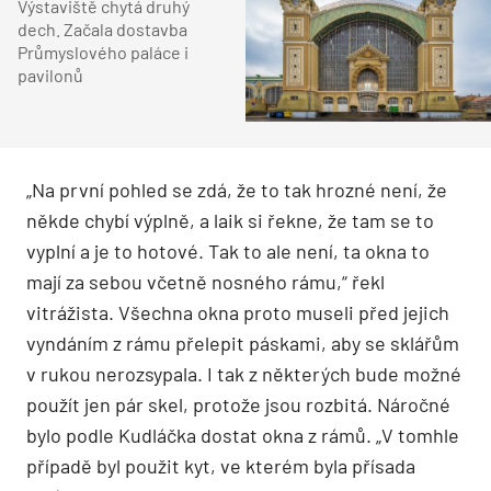
Výstaviště chytá druhý
dech. Začala dostavba
Průmyslového paláce i
pavilonů
„Na první pohled se zdá, že to tak hrozné není, že
někde chybí výplně, a laik si řekne, že tam se to
vyplní a je to hotové. Tak to ale není, ta okna to
mají za sebou včetně nosného rámu,“ řekl
vitrážista. Všechna okna proto museli před jejich
vyndáním z rámu přelepit páskami, aby se sklářům
v rukou nerozsypala. I tak z některých bude možné
použít jen pár skel, protože jsou rozbitá. Náročné
bylo podle Kudláčka dostat okna z rámů. „V tomhle
případě byl použit kyt, ve kterém byla přísada