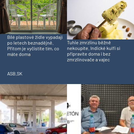
Bílé plastové židle vypadají
Tuhle zmrzlinu běžně
po letech beznadějně.
nekoupíte. Indické kulfi si
Přitom je vyčistíte tím, co
připravíte doma i bez
máte doma
zmrzlinovače a vajec
ASB.SK