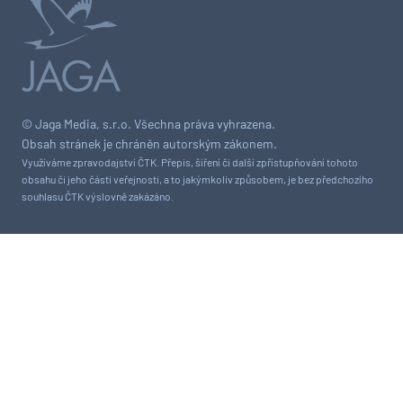
© Jaga Media, s.r.o. Všechna práva vyhrazena.
Obsah stránek je chráněn autorským zákonem.
Využíváme zpravodajství ČTK. Přepis, šíření či další zpřístupňování tohoto
obsahu či jeho části veřejnosti, a to jakýmkoliv způsobem, je bez předchozího
souhlasu ČTK výslovně zakázáno.