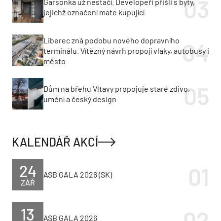
Garsonka už nestačí. Developeři přišli s byty,
jejichž označení mate kupující
Liberec zná podobu nového dopravního
terminálu. Vítězný návrh propojí vlaky, autobusy i
město
Dům na břehu Vltavy propojuje staré zdivo,
umění a český design
KALENDÁŘ AKCÍ
24
ASB GALA 2026 (SK)
ZÁŘ
13
ASB GALA 2026