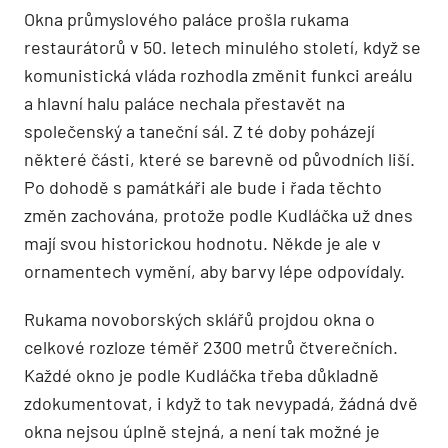
Okna průmyslového paláce prošla rukama
restaurátorů v 50. letech minulého století, když se
komunistická vláda rozhodla změnit funkci areálu
a hlavní halu paláce nechala přestavět na
společenský a taneční sál. Z té doby poházejí
některé části, které se barevně od původních liší.
Po dohodě s památkáři ale bude i řada těchto
změn zachována, protože podle Kudláčka už dnes
mají svou historickou hodnotu. Někde je ale v
ornamentech vymění, aby barvy lépe odpovídaly.
Rukama novoborských sklářů projdou okna o
celkové rozloze téměř 2300 metrů čtverečních.
Každé okno je podle Kudláčka třeba důkladně
zdokumentovat, i když to tak nevypadá, žádná dvě
okna nejsou úplně stejná, a není tak možné je