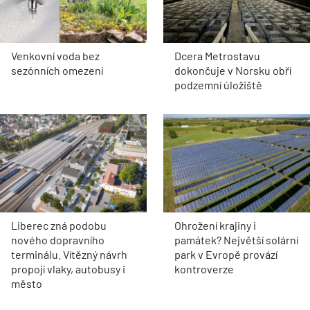
Venkovní voda bez
Dcera Metrostavu
sezónních omezení
dokončuje v Norsku obří
podzemní úložiště
Liberec zná podobu
Ohrožení krajiny i
nového dopravního
památek? Největší solární
terminálu. Vítězný návrh
park v Evropě provází
propojí vlaky, autobusy i
kontroverze
město