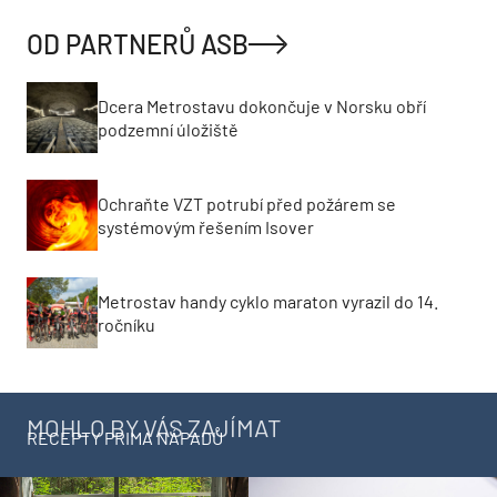
OD PARTNERŮ ASB
Dcera Metrostavu dokončuje v Norsku obří
podzemní úložiště
Ochraňte VZT potrubí před požárem se
systémovým řešením Isover
Metrostav handy cyklo maraton vyrazil do 14.
ročníku
MOHLO BY VÁS ZAJÍMAT
RECEPTY PRIMA NÁPADŮ