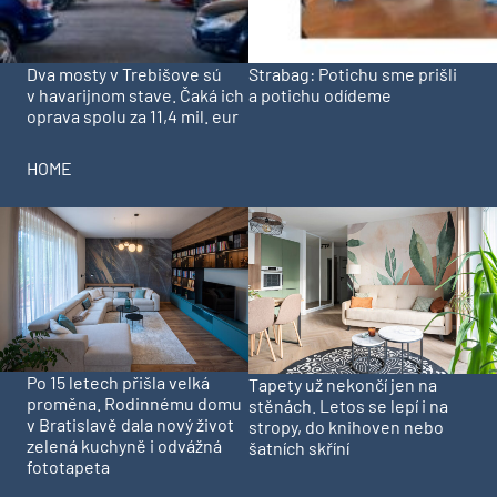
Dva mosty v Trebišove sú
Strabag: Potichu sme prišli
v havarijnom stave. Čaká ich
a potichu odídeme
oprava spolu za 11,4 mil. eur
HOME
Po 15 letech přišla velká
Tapety už nekončí jen na
proměna. Rodinnému domu
stěnách. Letos se lepí i na
v Bratislavě dala nový život
stropy, do knihoven nebo
zelená kuchyně i odvážná
šatních skříní
fototapeta