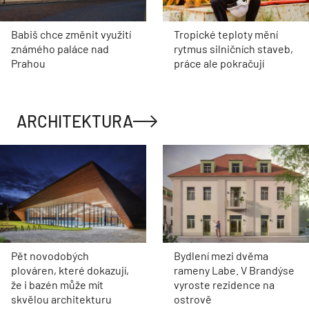
Babiš chce změnit využití
Tropické teploty mění
známého paláce nad
rytmus silničních staveb,
Prahou
práce ale pokračují
ARCHITEKTURA
Pět novodobých
Bydlení mezi dvěma
plováren, které dokazují,
rameny Labe. V Brandýse
že i bazén může mít
vyroste rezidence na
skvělou architekturu
ostrově