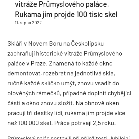
vitráže Průmyslového paláce.
Rukama jim projde 100 tisíc skel
11. srpna 2022
Skláři v Novém Boru na Českolipsku
zachraňují historické vitráže Průmyslového
paláce v Praze. Znamená to každé okno
demontovat, rozebrat na jednotlivá skla,
ručně každé sklíčko umýt, znovu vsadit do
olověných rámečků, případně doplnit chybějící
části a okno znovu složit. Na obnově oken
pracují tři desítky lidí, rukama jim projde více
než 100 000 skel. Práce potrvají 2,5 roku.
Průmyslový palác postavili při příležitosti Jubilejní