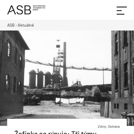
ASB
Aktuálně
Zdroj: Ostrava
Žofinka se rýsuje: Tři týmy