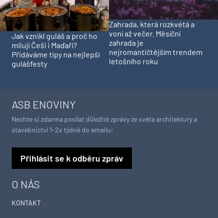
Zahrada, která rozkvétá a
voní až večer. Měsíční
Jak vznikl guláš a proč ho
zahrada je
milují Češi i Maďaři?
nejromantičtějším trendem
Přidáváme tipy na nejlepší
letošního roku
gulášfesty
ASB ENOVINY
Nechte si zdarma posílat důležité zprávy ze světa architektury a
stavebnictví 1-2x týdně do emailu:
Přihlásit se k odběru zpráv
O NÁS
KONTAKT