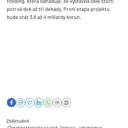
Holding, která odhaduje, že výstavba celé čtvrti
potrvá dvě až tři dekády. První etapa projektu
bude stát 3,6 až 4 miliardy korun.
Aktuálně
architektonická soutěž
Ostrava
urbanismus