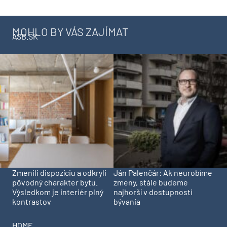
MOHLO BY VÁS ZAJÍMAT
ASB.SK
Zmenili dispozíciu a odkryli
Ján Palenčár: Ak neurobíme
pôvodný charakter bytu.
zmeny, stále budeme
Výsledkom je interiér plný
najhorší v dostupnosti
kontrastov
bývania
HOME