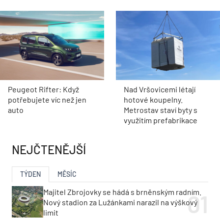
Peugeot Rifter: Když
Nad Vršovicemi létají
potřebujete víc než jen
hotové koupelny.
auto
Metrostav staví byty s
využitím prefabrikace
NEJČTENĚJŠÍ
TÝDEN
MĚSÍC
Majitel Zbrojovky se hádá s brněnským radním.
Nový stadion za Lužánkami narazil na výškový
limit