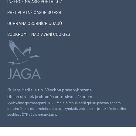
INZERCE NA ASB-PORTAL.CZ
PŘEDPLATNÉ ČASOPISU ASB
OCHRANA OSOBNÍCH ÚDAJŮ
SOUKROMÍ – NASTAVENÍ COOKIES
© Jaga Media, s.r.o. Všechna práva vyhrazena.
Obsah stránek je chráněn autorským zákonem.
Využíváme zpravodajství ČTK. Přepis, šíření či další zpřístupňování tohoto
obsahu či jeho části veřejnosti, a to jakýmkoliv způsobem, je bez předchozího
souhlasu ČTK výslovně zakázáno.