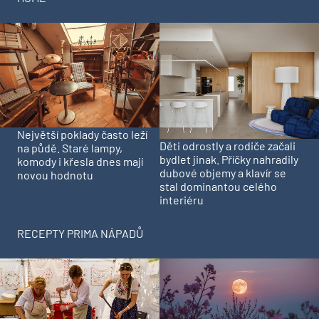
Největší poklady často leží
Děti odrostly a rodiče začali
na půdě. Staré lampy,
bydlet jinak. Příčky nahradily
komody i křesla dnes mají
dubové objemy a klavír se
novou hodnotu
stal dominantou celého
interiéru
RECEPTY PRIMA NÁPADŮ