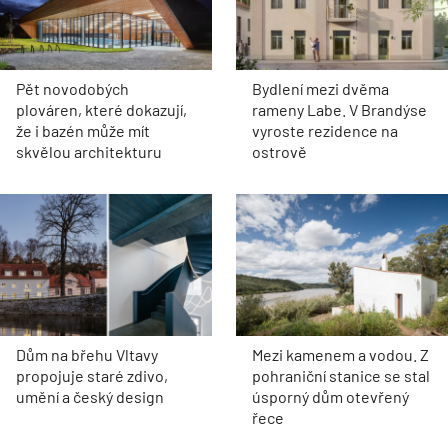
Pět novodobých
Bydlení mezi dvěma
plováren, které dokazují,
rameny Labe. V Brandýse
že i bazén může mít
vyroste rezidence na
skvělou architekturu
ostrově
Dům na břehu Vltavy
Mezi kamenem a vodou. Z
propojuje staré zdivo,
pohraniční stanice se stal
umění a český design
úsporný dům otevřený
řece