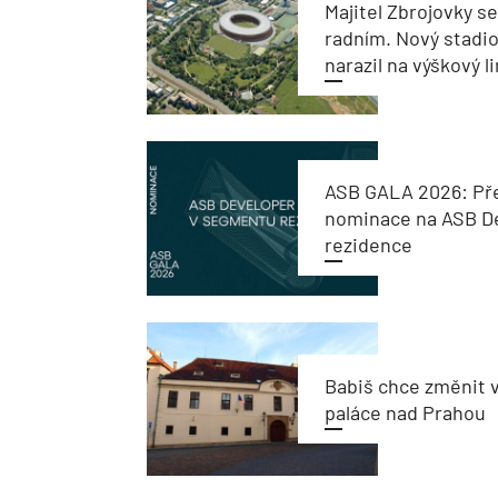
Majitel Zbrojovky s
radním. Nový stadi
narazil na výškový l
ASB GALA 2026: Př
nominace na ASB De
rezidence
Babiš chce změnit 
paláce nad Prahou