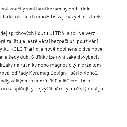
bené značky sanitární keramiky pod křídla
edla letos na trh množství zajímavých novinek.
odej sprchových koutů ULTRA, a to i ve verzi
á zajišťuje ještě větší bezpečí při používání
ytku KOLO Traffic je nově doplněna o dva nové
n a šedý dub. Skříňky lze nyní také dovybavit
 držáky na ručníky nebo magnetickým držákem
ková loď řady Keramag Design – série Xeno2
adly velkých rozměrů: 140 a 160 cm. Tato
oru a splňují ty nejvyšší nároky na čistý design.