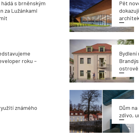
e hádá s brněnským
Pět nov
on za Lužánkami
dokazují
imit
archite
edstavujeme
Bydlení
veloper roku –
Brandýs
ostrově
využití známého
Dům na 
zdivo, 