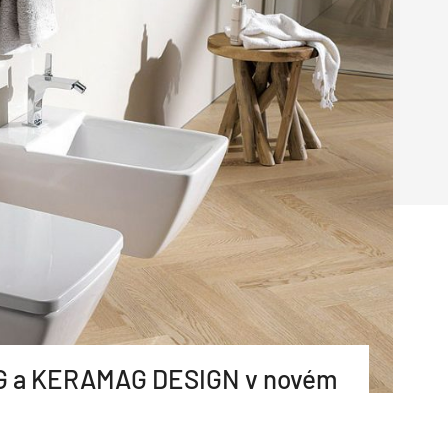
Poruchy střechy
Rekonstrukce střechy
Průmysl a logisti
Větrání a odvětrávání
Komíny
Historické stavby
Průmyslové 
Fasáda
Inženýrské s
Omítky
Doprava
Mosty
T
G a KERAMAG DESIGN v novém