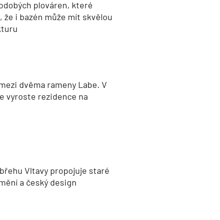
odobých plováren, které
, že i bazén může mít skvělou
kturu
 mezi dvěma rameny Labe. V
e vyroste rezidence na
břehu Vltavy propojuje staré
umění a český design