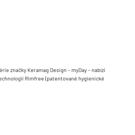
TZB HAUSTECHNIK 02/2026
érie značky Keramag Design – myDay – nabízí
echnologií Rimfree (patentované hygienické