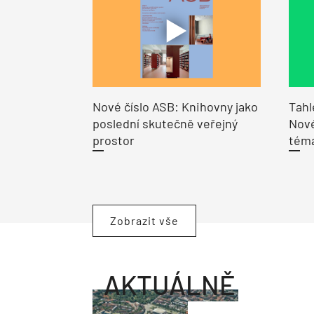
Nové číslo ASB: Knihovny jako
Tahl
poslední skutečně veřejný
Nové
prostor
tém
Zobrazit vše
AKTUÁLNĚ