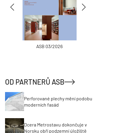
ASB 03/2026
INŽENÝRSKÉ
OD PARTNERŮ ASB
Perforované plechy mění podobu
moderních fasád
Dcera Metrostavu dokončuje v
Norsku obří podzemní úložiště