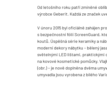
Od letošního roku patří zmíněné oblí
výrobce ­Geberit. Každá ze značek uv
V únoru 2015 byl oficiálně zahájen pr
s bezpečnostní fólií ScreenGuard, kter
koutů. Úspěšná série keramiky a náb
moderní dekory nábytku – bělený jasa
světelnými LED lištami, praktickými
na kovové kosmetické pomůcky. Vlaj
(obr.) – je nově doplněna dvěma umyv
umyvadla jsou vyrobena z bílého Varic