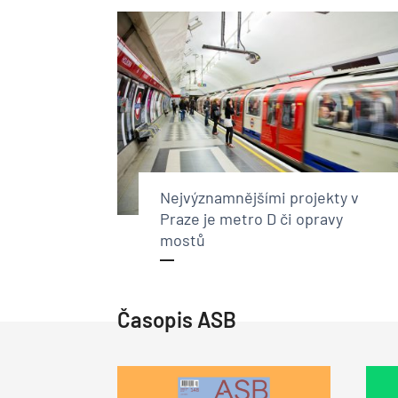
Nejvýznamnějšími projekty v
Praze je metro D či opravy
mostů
Časopis ASB