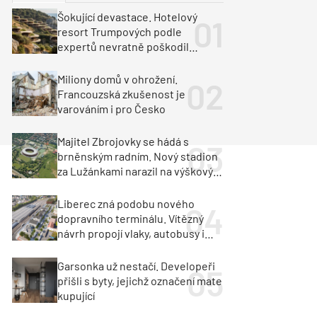
ka
Dopravní stavby
Šokující devastace. Hotelový
resort Trumpových podle
objekty
tavby
expertů nevratně poškodil
albánské pobřeží
unely
Geotechnika
Inženýrské sítě
Miliony domů v ohrožení.
Francouzská zkušenost je
varováním i pro Česko
Majitel Zbrojovky se hádá s
brněnským radním. Nový stadion
za Lužánkami narazil na výškový
limit
Liberec zná podobu nového
dopravního terminálu. Vítězný
návrh propojí vlaky, autobusy i
město
Garsonka už nestačí. Developeři
přišli s byty, jejichž označení mate
kupující