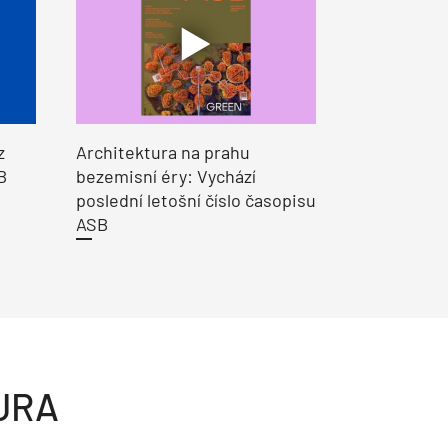
z
Architektura na prahu
B
bezemisní éry: Vychází
poslední letošní číslo časopisu
ASB
URA