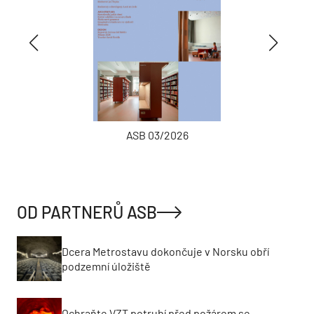
ASB 03/2026
OD PARTNERŮ ASB
Dcera Metrostavu dokončuje v Norsku obří
podzemní úložiště
Ochraňte VZT potrubí před požárem se