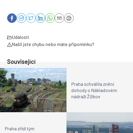
Události
Našli jste chybu nebo máte připomínku?
Související
Praha schválila znění
dohody o Nákladovém
nádraží Žižkov
Praha zřídí tým