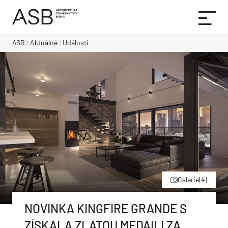
ASB
Aktuálně
Události
Galerie
(4)
NOVINKA KINGFIRE GRANDE S
ZÍSKALA ZLATOU MEDAILI ZA