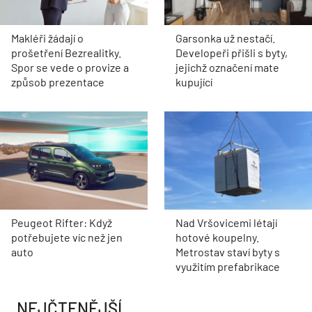
Makléři žádají o
Garsonka už nestačí.
prošetření Bezrealitky.
Developeři přišli s byty,
Spor se vede o provize a
jejichž označení mate
způsob prezentace
kupující
Peugeot Rifter: Když
Nad Vršovicemi létají
potřebujete víc než jen
hotové koupelny.
auto
Metrostav staví byty s
využitím prefabrikace
NEJČTENĚJŠÍ