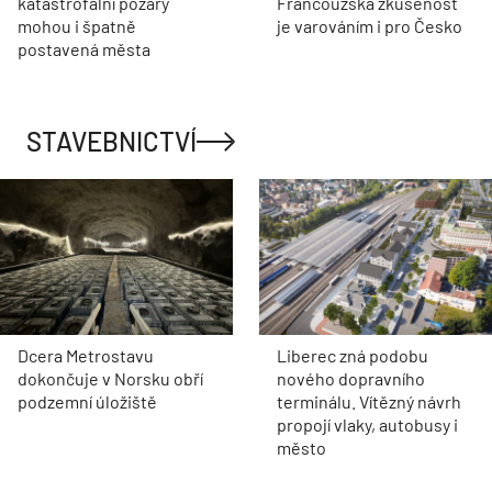
katastrofální požáry
Francouzská zkušenost
mohou i špatně
je varováním i pro Česko
postavená města
STAVEBNICTVÍ
Dcera Metrostavu
Liberec zná podobu
dokončuje v Norsku obří
nového dopravního
podzemní úložiště
terminálu. Vítězný návrh
propojí vlaky, autobusy i
město