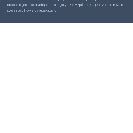
obsahu či jeho části veřejnosti, a to jakýmkoliv způsobem, je bez předchozího
souhlasu ČTK výslovně zakázáno.