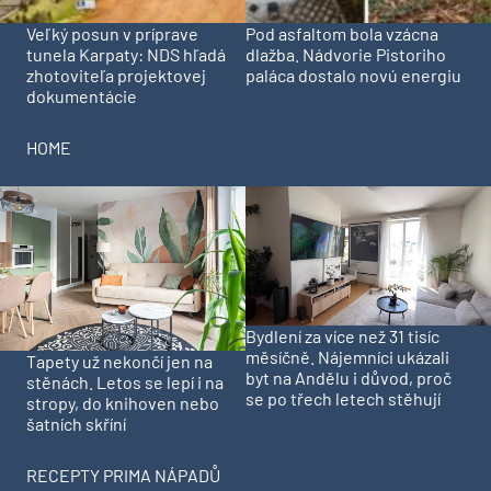
Veľký posun v príprave
Pod asfaltom bola vzácna
tunela Karpaty: NDS hľadá
dlažba. Nádvorie Pistoriho
zhotoviteľa projektovej
paláca dostalo novú energiu
dokumentácie
HOME
Bydlení za více než 31 tisíc
měsíčně. Nájemníci ukázali
Tapety už nekončí jen na
byt na Andělu i důvod, proč
stěnách. Letos se lepí i na
se po třech letech stěhují
stropy, do knihoven nebo
šatních skříní
RECEPTY PRIMA NÁPADŮ