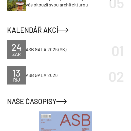
vás okouzlí svou architekturou
KALENDÁŘ AKCÍ
24
ASB GALA 2026 (SK)
ZÁŘ
13
ASB GALA 2026
ŘÍJ
NAŠE ČASOPISY