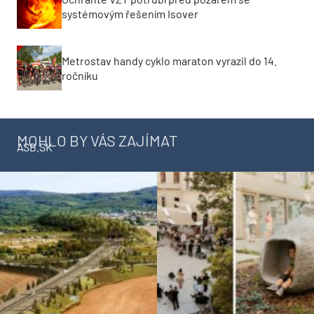
systémovým řešením Isover
Metrostav handy cyklo maraton vyrazil do 14.
ročníku
MOHLO BY VÁS ZAJÍMAT
ASB.SK