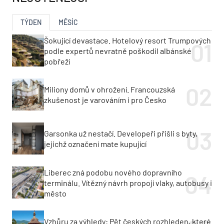
TÝDEN
MĚSÍC
Šokující devastace. Hotelový resort Trumpových
podle expertů nevratně poškodil albánské
pobřeží
Miliony domů v ohrožení. Francouzská
zkušenost je varováním i pro Česko
Garsonka už nestačí. Developeři přišli s byty,
jejichž označení mate kupující
Liberec zná podobu nového dopravního
terminálu. Vítězný návrh propojí vlaky, autobusy i
město
Vzhůru za výhledy: Pět českých rozhleden, které