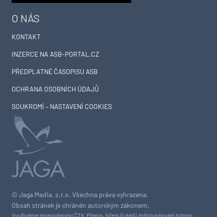
O NÁS
KONTAKT
INZERCE NA ASB-PORTAL.CZ
PŘEDPLATNÉ ČASOPISU ASB
OCHRANA OSOBNÍCH ÚDAJŮ
SOUKROMÍ – NASTAVENÍ COOKIES
© Jaga Media, s.r.o. Všechna práva vyhrazena.
Obsah stránek je chráněn autorským zákonem.
Využíváme zpravodajství ČTK. Přepis, šíření či další zpřístupňování tohoto