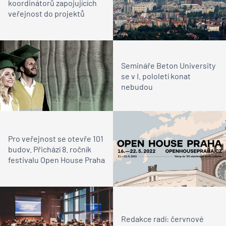
koordinátorů zapojujících
veřejnost do projektů
Semináře Beton University
se v I. pololetí konat
nebudou
Pro veřejnost se otevře 101
budov. Přichází 8. ročník
festivalu Open House Praha
Redakce radí: červnové