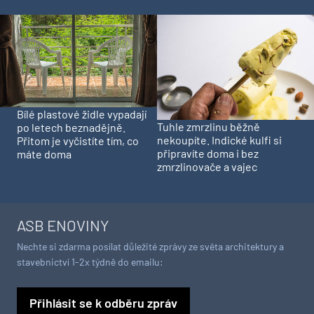
Bílé plastové židle vypadají
Tuhle zmrzlinu běžně
po letech beznadějně.
nekoupíte. Indické kulfi si
Přitom je vyčistíte tím, co
připravíte doma i bez
máte doma
zmrzlinovače a vajec
ASB ENOVINY
Nechte si zdarma posílat důležité zprávy ze světa architektury a
stavebnictví 1-2x týdně do emailu:
Přihlásit se k odběru zpráv