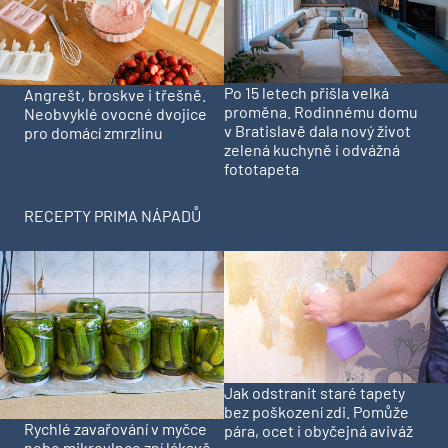
Po 15 letech přišla velká
Angrešt, broskve i třešně.
proměna. Rodinnému domu
Neobvyklé ovocné dvojice
v Bratislavě dala nový život
pro domácí zmrzlinu
zelená kuchyně i odvážná
fototapeta
RECEPTY PRIMA NÁPADŮ
Jak odstranit staré tapety
bez poškození zdi. Pomůže
Rychlé zavařování v myčce
pára, ocet i obyčejná aviváž
nebo mikrovlnce zní lákavě.