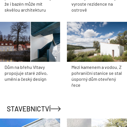
že i bazén může mít
vyroste rezidence na
skvělou architekturu
ostrově
Dům na břehu Vltavy
Mezi kamenem a vodou. Z
propojuje staré zdivo,
pohraniční stanice se stal
umění a český design
úsporný dům otevřený
řece
STAVEBNICTVÍ