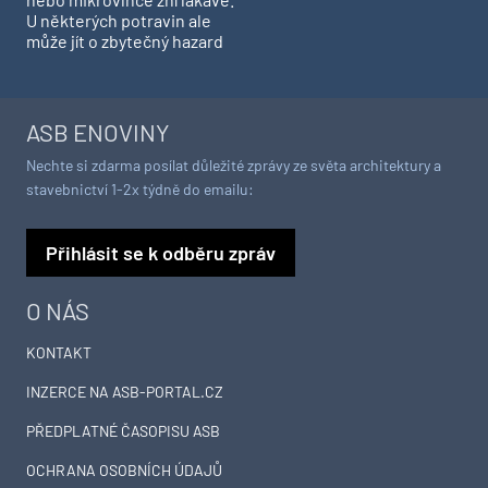
U některých potravin ale
může jít o zbytečný hazard
ASB ENOVINY
Nechte si zdarma posílat důležité zprávy ze světa architektury a
stavebnictví 1-2x týdně do emailu:
Přihlásit se k odběru zpráv
O NÁS
KONTAKT
INZERCE NA ASB-PORTAL.CZ
PŘEDPLATNÉ ČASOPISU ASB
OCHRANA OSOBNÍCH ÚDAJŮ