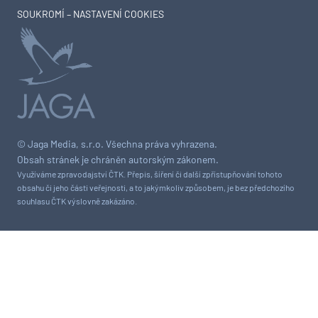
SOUKROMÍ – NASTAVENÍ COOKIES
© Jaga Media, s.r.o. Všechna práva vyhrazena.
Obsah stránek je chráněn autorským zákonem.
Využíváme zpravodajství ČTK. Přepis, šíření či další zpřístupňování tohoto
obsahu či jeho části veřejnosti, a to jakýmkoliv způsobem, je bez předchozího
souhlasu ČTK výslovně zakázáno.