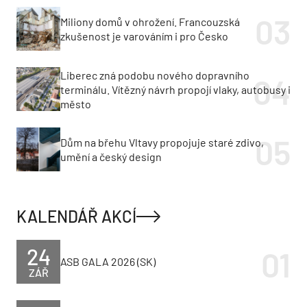
Miliony domů v ohrožení. Francouzská
zkušenost je varováním i pro Česko
Liberec zná podobu nového dopravního
terminálu. Vítězný návrh propojí vlaky, autobusy i
město
Dům na břehu Vltavy propojuje staré zdivo,
umění a český design
KALENDÁŘ AKCÍ
24
ASB GALA 2026 (SK)
ZÁŘ