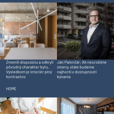
Zmenili dispozíciu a odkryli
Ján Palenčár: Ak neurobíme
pôvodný charakter bytu.
zmeny, stále budeme
Výsledkom je interiér plný
najhorší v dostupnosti
kontrastov
bývania
HOME