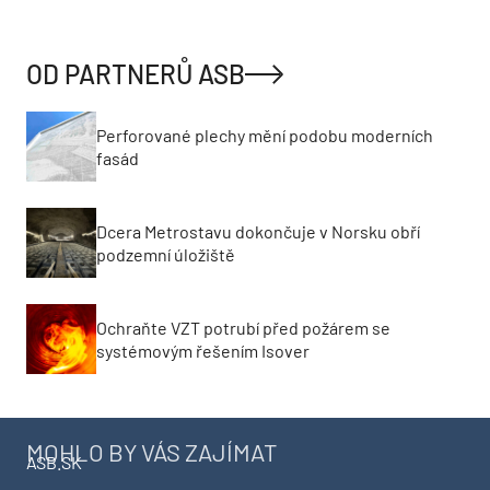
OD PARTNERŮ ASB
Perforované plechy mění podobu moderních
fasád
Dcera Metrostavu dokončuje v Norsku obří
podzemní úložiště
Ochraňte VZT potrubí před požárem se
systémovým řešením Isover
MOHLO BY VÁS ZAJÍMAT
ASB.SK