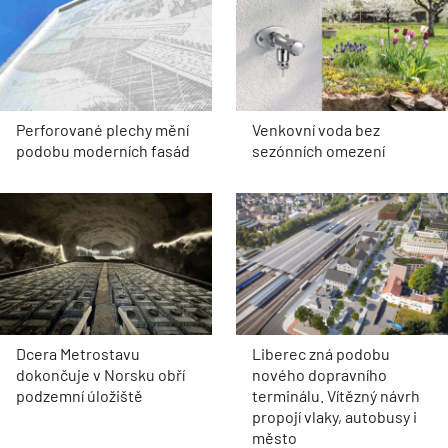
Perforované plechy mění
Venkovní voda bez
podobu moderních fasád
sezónních omezení
Dcera Metrostavu
Liberec zná podobu
dokončuje v Norsku obří
nového dopravního
podzemní úložiště
terminálu. Vítězný návrh
propojí vlaky, autobusy i
město