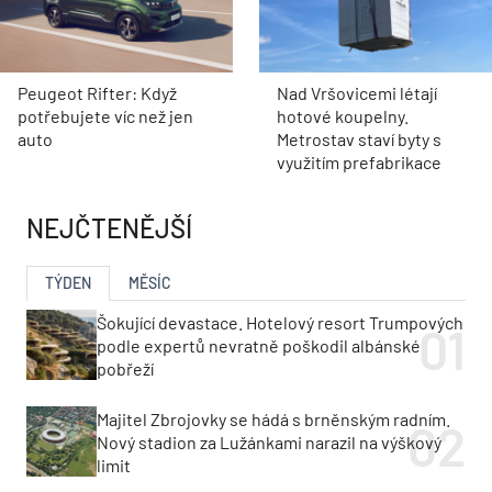
Peugeot Rifter: Když
Nad Vršovicemi létají
potřebujete víc než jen
hotové koupelny.
auto
Metrostav staví byty s
využitím prefabrikace
NEJČTENĚJŠÍ
TÝDEN
MĚSÍC
Šokující devastace. Hotelový resort Trumpových
podle expertů nevratně poškodil albánské
pobřeží
Majitel Zbrojovky se hádá s brněnským radním.
Nový stadion za Lužánkami narazil na výškový
limit