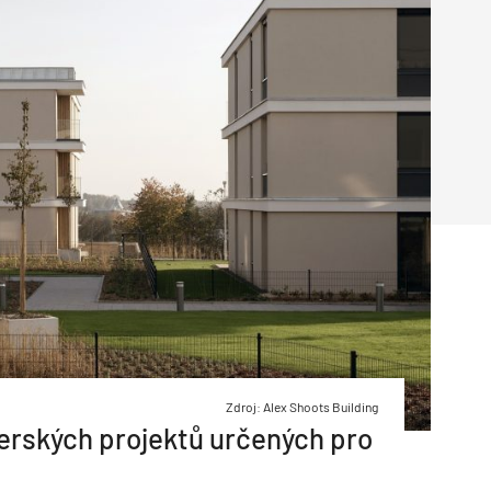
Poruchy střechy
Rekonstrukce střechy
Průmysl a logisti
Větrání a odvětrávání
Komíny
Historické stavby
Průmyslové 
Fasáda
Inženýrské s
Omítky
Doprava
Mosty
T
Zdroj: Alex Shoots Building
perských projektů určených pro