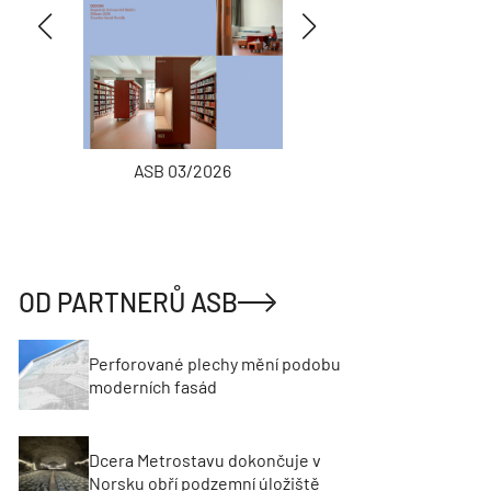
ASB 03/2026
INŽENÝRSKÉ
OD PARTNERŮ ASB
Perforované plechy mění podobu
moderních fasád
Dcera Metrostavu dokončuje v
Norsku obří podzemní úložiště