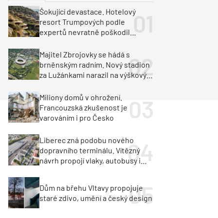
ka
Dopravní stavby
Šokující devastace. Hotelový
resort Trumpových podle
objekty
tavby
expertů nevratně poškodil
albánské pobřeží
unely
Geotechnika
Inženýrské sítě
Majitel Zbrojovky se hádá s
brněnským radním. Nový stadion
za Lužánkami narazil na výškový
limit
Miliony domů v ohrožení.
Francouzská zkušenost je
varováním i pro Česko
Liberec zná podobu nového
dopravního terminálu. Vítězný
návrh propojí vlaky, autobusy i
město
Dům na břehu Vltavy propojuje
staré zdivo, umění a český design