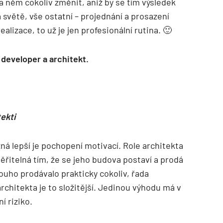
a něm cokoliv změnit, aniž by se tím výsledek
na světě, vše ostatní – projednání a prosazení
alizace, to už je jen profesionální rutina. 🙂
developer a architekt.
tekti
ná lepší je pochopení motivací. Role architekta
řitelná tím, že se jeho budova postaví a prodá
ouho prodávalo prakticky cokoliv, řada
architekta je to složitější. Jedinou výhodu má v
í riziko.