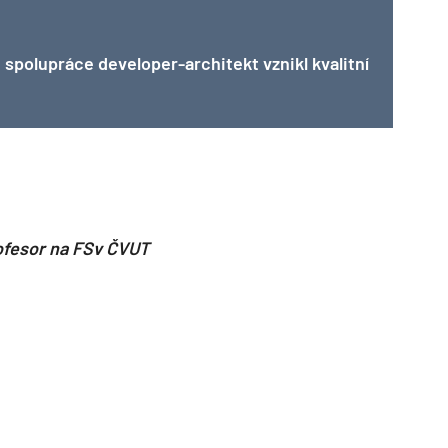
ze spolupráce developer
-architekt vznikl kvalitní
TZB HAUSTECHNIK 02/2026
rofesor na FSv ČVUT