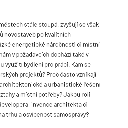
městech stále stoupá, zvyšují se však
ů novostaveb po kvalitních
nízké energetické náročnosti či místní
ám v požadavcích dochází také v
u využití bydlení pro práci. Kam se
ských projektů? Proč často vznikají
 architektonické a urbanistické řešení
 vztahy a místní potřeby? Jakou roli
evelopera, invence architekta či
na trhu a osvícenost samosprávy?